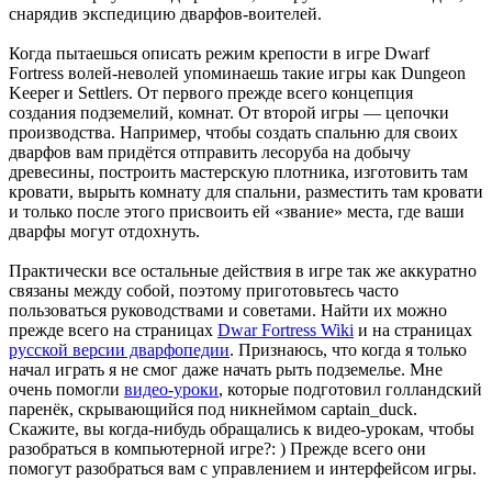
снарядив экспедицию дварфов-воителей.
Когда пытаешься описать режим крепости в игре Dwarf
Fortress волей-неволей упоминаешь такие игры как Dungeon
Keeper и Settlers. От первого прежде всего концепция
создания подземелий, комнат. От второй игры — цепочки
производства. Например, чтобы создать спальню для своих
дварфов вам придётся отправить лесоруба на добычу
древесины, построить мастерскую плотника, изготовить там
кровати, вырыть комнату для спальни, разместить там кровати
и только после этого присвоить ей «звание» места, где ваши
дварфы могут отдохнуть.
Практически все остальные действия в игре так же аккуратно
связаны между собой, поэтому приготовьтесь часто
пользоваться руководствами и советами. Найти их можно
прежде всего на страницах
Dwar Fortress Wiki
и на страницах
русской версии дварфопедии
. Признаюсь, что когда я только
начал играть я не смог даже начать рыть подземелье. Мне
очень помогли
видео-уроки
, которые подготовил голландский
паренёк, скрывающийся под никнеймом captain_duck.
Скажите, вы когда-нибудь обращались к видео-урокам, чтобы
разобраться в компьютерной игре?: ) Прежде всего они
помогут разобраться вам с управлением и интерфейсом игры.