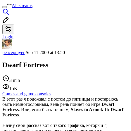
All streams
Login
peaceprayer
Sep 11 2009 at 13:50
Dwarf Fortress
3 min
15K
Games and game consoles
В этот раз я подождал с постом до пятницы и постараюсь
быть немногословным, ведь речь пойдёт об игре
Dwarf
Fortress
. Или, если быть точным,
Slaves to Armok II: Dwarf
Fortress
.
Начну свой рассказ вот с такого графика, который я,
поразмыслив, даже не решусь назвать шуточным: