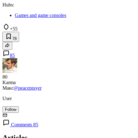
Hubs:
Games and game consoles
+55
78
85
80
Karma
Макс
@peaceprayer
User
Follow
Comments 85
Articles