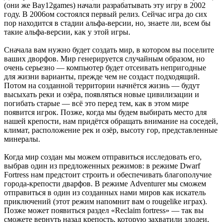
(они же Bay12games) начали разрабатывать эту игру в 2002
году. В 2006ом состоялся первый релиз. Сейчас игра до сих
пор находится в стадии альфа-версии, но, знаете ли, всем бы
такие альфа-версии, как у этой игры.
Сначала вам нужно будет создать мир, в котором вы поселите
ваших дворфов. Мир генерируется случайным образом, но
очень серьезно — компьютер будет отсеивать непригодные
для жизни варианты, прежде чем не создаст подходящий.
Потом на созданной территории начнётся жизнь — будут
высыхать реки и озёра, появляться новые цивилизации и
погибать старые — всё это перед тем, как в этом мире
появится игрок. Позже, когда мы будем выбирать место для
нашей крепости, нам придётся обращать внимание на соседей,
климат, расположение рек и озёр, высоту гор, представленные
минералы.
Когда мир создан мы можем отправиться исследовать его,
выбрав один из предложенных режимов: в режиме Dwarf
Fortress нам предстоит строить и обеспечивать благополучие
города-крепости дварфов. В режиме Adventurer мы сможем
отправиться в один из созданных нами миров как искатель
приключений (этот режим напомнит вам о rougelike играх).
Позже может появиться раздел «Reclaim fortress» — так вы
сможете вернуть назад крепость, которую захватили злодеи,