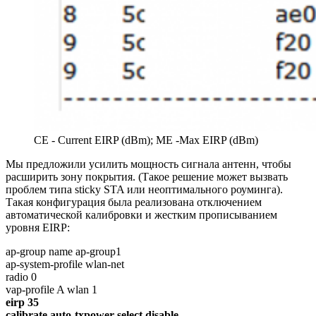
CE - Current EIRP (dBm); ME -Max EIRP (dBm)
Мы предложили усилить мощность сигнала антенн, чтобы
расширить зону покрытия. (Такое решение может вызвать
проблем типа sticky STA или неоптимального роуминга).
Такая конфигурация была реализована отключением
автоматической калибровки и жестким прописыванием
уровня EIRP:
ap-group name ap-group1
ap-system-profile wlan-net
radio 0
vap-profile A wlan 1
eirp 35
calibrate auto-txpower-select disable