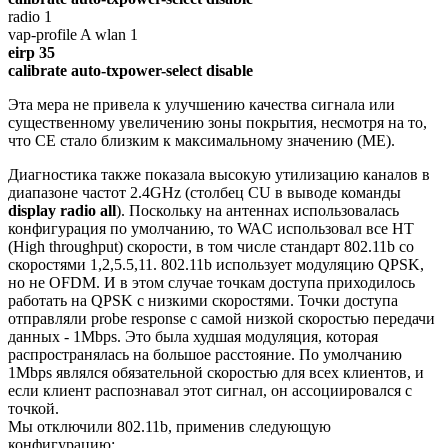
radio 1
vap-profile A wlan 1
eirp 35
calibrate auto-txpower-select disable
Эта мера не привела к улучшению качества сигнала или
существенному увеличению зоны покрытия, несмотря на то,
что CE стало близким к максимальному значению (ME).
Диагностика также показала высокую утилизацию каналов в
диапазоне частот 2.4GHz (столбец CU в выводе команды
display radio all
). Поскольку на антеннах использовалась
конфигурация по умолчанию, то WAC использовал все HT
(High throughput) скорости, в том числе стандарт 802.11b со
скоростями 1,2,5.5,11. 802.11b использует модуляцию QPSK,
но не OFDM. И в этом случае точкам доступа приходилось
работать на QPSK с низкими скоростями. Точки доступа
отправляли probe response с самой низкой скоростью передачи
данных - 1Mbps. Это была худшая модуляция, которая
распространялась на большое расстояние. По умолчанию
1Mbps являлся обязательной скоростью для всех клиентов, и
если клиент распознавал этот сигнал, он ассоциировался с
точкой.
Мы отключили 802.11b, применив следующую
конфигурацию: