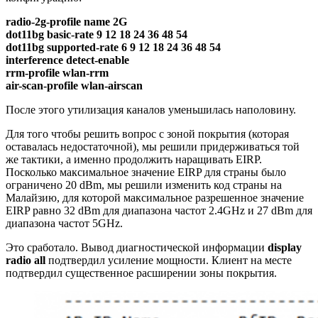
radio-2g-profile name 2G
dot11bg basic-rate 9 12 18 24 36 48 54
dot11bg supported-rate 6 9 12 18 24 36 48 54
interference detect-enable
rrm-profile wlan-rrm
air-scan-profile wlan-airscan
После этого утилизация каналов уменьшилась наполовину.
Для того чтобы решить вопрос с зоной покрытия (которая
оставалась недостаточной), мы решили придерживаться той
же тактики, а именно продолжить наращивать EIRP.
Посколько максимальное значение EIRP для страны было
ограничено 20 dBm, мы решили изменить код страны на
Малайзию, для которой максимальное разрешенное значение
EIRP равно 32 dBm для диапазона частот 2.4GHz и 27 dBm для
диапазона частот 5GHz.
Это сработало. Вывод диагностической информации
display
radio all
подтвердил усиление мощности. Клиент на месте
подтвердил существенное расширении зоны покрытия.