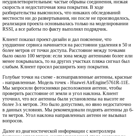
неудовлетворительным: частые обрывы соединения, низкая
скорость и недостаточная зона покрытия. В ходе
разбирательства выяснилось, что никаких обследований
местности ни до развертывания, ни после не производилось,
реализация проекта основывалась только на моделировании
RSSI, а все работы по факту выполнял подрядчик.
Клиент показал проект-дизайн и дал пояснение, что
ухудшение сервиса начинается на расстоянии удаления в 50 и
более метров от точки доступа. Расстояние между точками
было около 100 метров: если зона между антеннами более или
менее покрывалась, то на других участках пляжа сигнал был
слабым. Клиент просил расширить зону покрытия.
Голубые точки на схеме - всенаправленные антенны, красные
- направленные. Модель точек - Huawei AirEngine5761R-11E.
Мы запросили фотоснимки расположения антенн, чтобы
проверить расстояние от земли и угол наклона. Клиент
уточнил, что все антенны были установлены на высоте не
более 3-х метров. Это было допустимо, но явно недостаточно
в данных условиях. Мы рекомендовали поднять антенны до 6-
ти метров. Угол наклона направленных антенн не вызывал
вопросов.
Далее из диагностической информации с контроллера