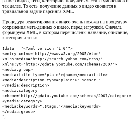
размер видео, теги, категорию, получить массив тумбнейлов и
так далее. То есть, получение данных о видео сводится к
тривиальной задаче парсинга XML.
Процедура редактирования видео очень похожа на процедуру
сохранения мета-данных о видео, перед загрузкой. Сначала
формируем XML, в котором перечислены название, описание,
категория и теги:
$data = "<?xml version='1.0'?>
<entry xmlns='http://www.w3.org/2005/Atom'
xmlns:media='http://search.yahoo.com/mrss/'
xmlns:yt='http://gdata.youtube.com/schemas/2007'>
<media:group>
<media:title type='plain'>$name</media:title>
<media:description type='plain'>".$descr."
</media:description>
<media:category
scheme='http://gdata.youtube.com/schemas/2007/categori
</media:category>
<media:keywords>".$tags."</media:keywords>
</media:group>
";