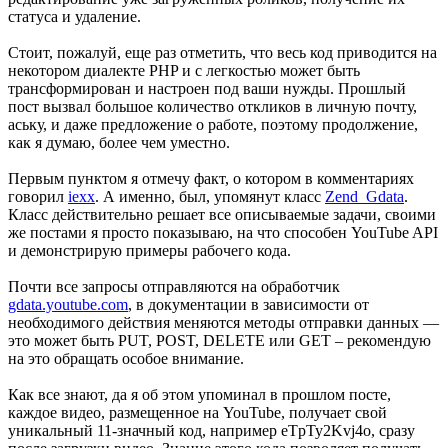
статуса и удаление.
Стоит, пожалуй, еще раз отметить, что весь код приводится на
некотором диалекте PHP и с легкостью может быть
трансформирован и настроен под ваши нужды. Прошлый
пост вызвал большое количество откликов в личную почту,
аську, и даже предложение о работе, поэтому продолжение,
как я думаю, более чем уместно.
Первым пунктом я отмечу факт, о котором в комментариях
говорил
iexx
. А именно, был, упомянут класс
Zend_Gdata
.
Класс действительно решает все описываемые задачи, своими
же постами я просто показываю, на что способен YouTube API
и демонстрирую примеры рабочего кода.
Почти все запросы отправляются на обработчик
gdata.youtube.com
, в документации в зависимости от
необходимого действия меняются методы отправки данных —
это может быть PUT, POST, DELETE или GET – рекомендую
на это обращать особое внимание.
Как все знают, да я об этом упоминал в прошлом посте,
каждое видео, размещенное на YouTube, получает свой
уникальный 11-значный код, например eTpTy2Kvj4o, сразу