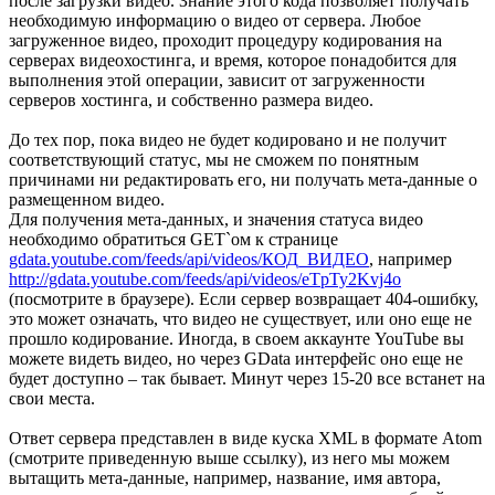
после загрузки видео. Знание этого кода позволяет получать
необходимую информацию о видео от сервера. Любое
загруженное видео, проходит процедуру кодирования на
серверах видеохостинга, и время, которое понадобится для
выполнения этой операции, зависит от загруженности
серверов хостинга, и собственно размера видео.
До тех пор, пока видео не будет кодировано и не получит
соответствующий статус, мы не сможем по понятным
причинами ни редактировать его, ни получать мета-данные о
размещенном видео.
Для получения мета-данных, и значения статуса видео
необходимо обратиться GET`ом к странице
gdata.youtube.com/feeds/api/videos/КОД_ВИДЕО
, например
http://gdata.youtube.com/feeds/api/videos/eTpTy2Kvj4o
(посмотрите в браузере). Если сервер возвращает 404-ошибку,
это может означать, что видео не существует, или оно еще не
прошло кодирование. Иногда, в своем аккаунте YouTube вы
можете видеть видео, но через GData интерфейс оно еще не
будет доступно – так бывает. Минут через 15-20 все встанет на
свои места.
Ответ сервера представлен в виде куска XML в формате Atom
(смотрите приведенную выше ссылку), из него мы можем
вытащить мета-данные, например, название, имя автора,