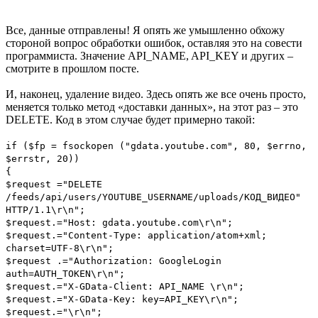
Все, данные отправлены! Я опять же умышленно обхожу
стороной вопрос обработки ошибок, оставляя это на совести
программиста. Значение API_NAME, API_KEY и других –
смотрите в прошлом посте.
И, наконец, удаление видео. Здесь опять же все очень просто,
меняется только метод «доставки данных», на этот раз – это
DELETE. Код в этом случае будет примерно такой:
if ($fp = fsockopen ("gdata.youtube.com", 80, $errno,
$errstr, 20))
{
$request ="DELETE
/feeds/api/users/YOUTUBE_USERNAME/uploads/КОД_ВИДЕО"
HTTP/1.1\r\n";
$request.="Host: gdata.youtube.com\r\n";
$request.="Content-Type: application/atom+xml;
charset=UTF-8\r\n";
$request .="Authorization: GoogleLogin
auth=AUTH_TOKEN\r\n";
$request.="X-GData-Client: API_NAME \r\n";
$request.="X-GData-Key: key=API_KEY\r\n";
$request.="\r\n";