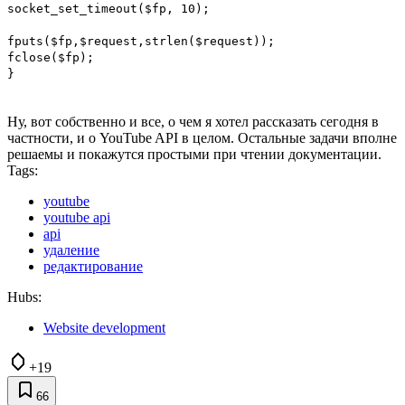
socket_set_timeout($fp, 10);
fputs($fp,$request,strlen($request));
fclose($fp);
}
Ну, вот собственно и все, о чем я хотел рассказать сегодня в
частности, и о YouTube API в целом. Остальные задачи вполне
решаемы и покажутся простыми при чтении документации.
Tags:
youtube
youtube api
api
удаление
редактирование
Hubs:
Website development
+19
66