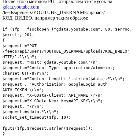
После этого методом PUT отправляем этот кусок на
gdata.youtube.com
/feeds/api/users/YOUTUBE_USERNAME/uploads/
КОД_ВИДЕО, например таким образом:
if ($fp = fsockopen ("gdata.youtube.com", 80, $errno,
$errstr, 20))
{
$request ="PUT
/feeds/api/users/YOUTUBE_USERNAME/uploads/КОД_ВИДЕО"
HTTP/1.1\r\n";
$request.="Host: gdata.youtube.com\r\n";
$request.="Content-Type: application/atom+xml;
charset=UTF-8\r\n";
$request.="Content-Length: ".strlen($data)."\r\n";
$request .="Authorization: GoogleLogin auth=
AUTH_TOKEN \r\n";
$request.="X-GData-Client: API_NAME \r\n";
$request.="X-GData-Key: key=API_KEY\r\n";
$request.="\r\n";
$request.=$data."\r\n";
socket_set_timeout($fp, 10);
fputs($fp,$request,strlen($request));
}