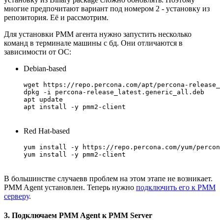
многие предпочитают вариант под номером 2 - установку из
репозитория. Её и рассмотрим.
Для установки PMM агента нужно запустить несколько
команд в терминале машины с бд. Они отличаются в
зависимости от ОС:
Debian-based
wget https://repo.percona.com/apt/percona-release_
dpkg -i percona-release_latest.generic_all.deb

apt update

apt install -y pmm2-client
Red Hat-based
yum install -y https://repo.percona.com/yum/percon
yum install -y pmm2-client
В большинстве случаевв проблем на этом этапе не возникает.
PMM Agent установлен. Теперь нужно
подключить его к PMM
серверу
.
3. Подключаем PMM Agent к PMM Server