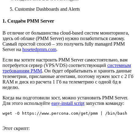
Customise Dashboards and Alerts
1. Создаём PMM Server
В отличие от большинства cloud-based систем мониторинга,
здесь об облаке (PMM Server) нужно позаботиться самому.
Самый простой способ – это получить fully managed PMM
Server на
hosetedpmm.com
.
Если вы хотите настроить PMM Server самостоятельно, вам
потребуется сервер (VPS/VDS) соответствующий
системным
требованиям PMM
. Он будет обрабатывать и хранить данные
телеметрии, присланные агентами, поэтому нужен хост с 2 Гб
RAM и диск из расчета 1 Гб на телеметрию с одной бд в
неделю.
Когда вы подготовили хост, можно установить PMM Server.
Для этого используйте
easy-install script
запустив команду:
wget -O https://www.percona.com/get/pmm | /bin/bash
Этот скрипт: