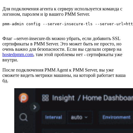
Для подключения агента к серверу используется команда с
логином, паролем и ip вашего PMM Server.
pmm-admin config --server-insecure-tls --server-url=htt
Флаг --server-insecure-tls можно убрать, если добавить SSL
сертификаты в PMM Server. Это может быть не просто, но
очень важно для безопасности. Если вы сделали сервер на
hostedpmm.com
, там этой проблемы нет - сертификаты уже
внутри.
После подключения PMM Agent к PMM Server, вы уже
сможете видеть метрики машины, на которой работает ваша
бд.