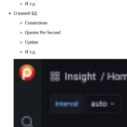
И т.д.
О вашей БД
Connections
Queries Per Second
Uptime
И т.д.