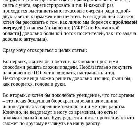
снять с учета, зарегистрировать и т.д. И каждый раз
приходится выстаивать многочасовые очереди ради одной-
двух заветных бумажек или печатей. В сегодняшней статье я
хотел бы рассказать о том, как лично мы боремся с
проблемой
очередей
(в нашем Управлении [УФРС по Курганской
области] довольно большой поток посетителей, так что задача
довольно актуальна).
Сразу хочу оговориться о целях статьи:
Во-первых, я хотел бы показать, как можно простыми
способами решать сложные задачи. Необязательно покупать
навороченное ПО, устанавливать, настраивать и т.д.
Некоторые вещи можно решить довольно изящно, были бы,
как говорится, голова и руки.
Во-вторых, я хотел бы поколебать убеждение, что гос.органы
– это некая бездушная бюрократизированная машина,
использующая устаревшие технологии и методы работы.
Конечно, не везде идут в ногу со временем, но есть и
положительный опыт. Буду рад, если после прочтения кто-то
сможет по другому взглянуть на нашу работу.