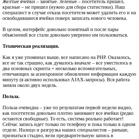
Желтые ячейки – занятые. Зеленые – посетитель пришел,
красные – не пришел (нужно для сбора статистики). Наш
специалист в случае отказа посетителя может удалить его и на
освободившиеся ячейки поверх записать нового человека.
В целом, интерфейс довольно понятный и после пары
объяснений все стали довольно уверенно им пользоваться.
Техническая реализация.
Как я уже упоминал выше, все написано на PHP. Оказалось,
все не так страшно, как думалось вначале – все уместилось в
два основных скрипта + несколько вспомогательных,
отвечающих за асинхронное обновление информации каждую
минуту (я активно использовал AJAX-запросы). Вся работа
заняла около двух недель.
Польза.
Польза очевидна – уже по результатам первой недели видно,
как посетители довольно плотно занимают все ячейки (редко
остаются свободные). То есть, система реально работает!
Сейчас запись идет только по телефону и пока только в одном
отделе. Налицо и разгрузка наших специалистов – раньше,
признаться стыдно, вели предварительную запись в