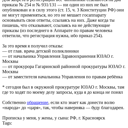
приказа № 254 и № 931/131 — ни один из них не был
опубликован и в силу этого (ст. 15, ч. 3 Конституции РФ) они
не могут применяться, но это не мешает госаппарату
основывать свои ответы, ссылаясь на них. Даже когда ты
пишешь, что отказывают, ссылаясь на не действующие
приказы (из последнего в Аппарате по правам человека
ответили, что регистрация нужна, ибо приказ 254).
За это время я получил отказы:
— от глав. врача детской поликлиники
— от начальника Управления Здравоохранения ЮЗАО г.
Москвы
— от прокурора Гагаринской районной прокуратуры ЮЗАО г.
Москвы
— от заместителя начальника Управления по правам ребёнка
* сегодня был в окружной прокуратуре ЮЗАО г. Москвы, там
где то ходят по моему делу запросы, куда я до конца не понял
Собственно
обращение
, если кто знает как донести волю
«народа» до «царя», так, чтобы наверняка — буду благодарен.
Прописка у меня, у жены, у сына: РФ, г. Красноярск
Tags: