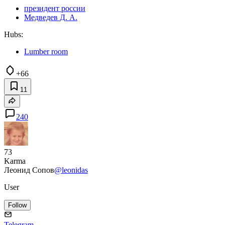
президент россии
Медведев Д. А.
Hubs:
Lumber room
+66
11
240
73
Karma
Леонид Сопов
@leonidas
User
Follow
Telegram