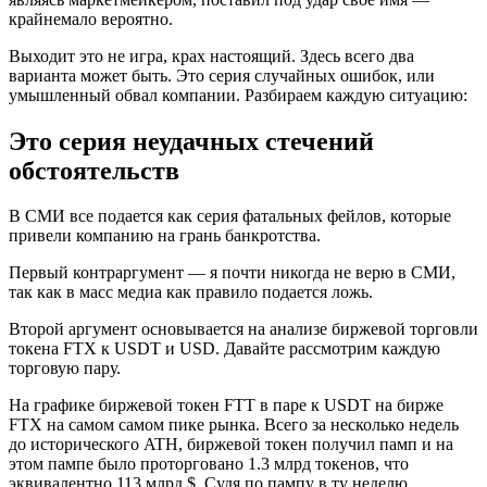
крайнемало вероятно.
Выходит это не игра, крах настоящий. Здесь всего два
варианта может быть. Это серия случайных ошибок, или
умышленный обвал компании. Разбираем каждую ситуацию:
Это серия неудачных стечений
обстоятельств
В СМИ все подается как серия фатальных фейлов, которые
привели компанию на грань банкротства.
Первый контраргумент — я почти никогда не верю в СМИ,
так как в масс медиа как правило подается ложь.
Второй аргумент основывается на анализе биржевой торговли
токена FTX к USDT и USD. Давайте рассмотрим каждую
торговую пару.
На графике биржевой токен FTT в паре к USDT на бирже
FTX на самом самом пике рынка. Всего за несколько недель
до исторического ATH, биржевой токен получил памп и на
этом пампе было проторговано 1.3 млрд токенов, что
эквивалентно 113 млрд $. Судя по пампу в ту неделю,