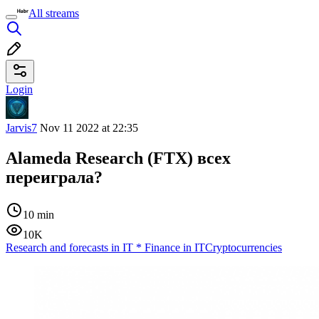
All streams
Login
Jarvis7
Nov 11 2022 at 22:35
Alameda Research (FTX) всех
переиграла?
10 min
10K
Research and forecasts in IT
*
Finance in IT
Cryptocurrencies