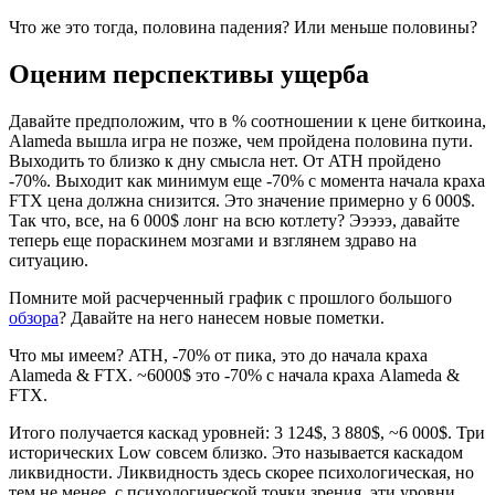
Что же это тогда, половина падения? Или меньше половины?
Оценим перспективы ущерба
Давайте предположим, что в % соотношении к цене биткоина,
Alameda вышла игра не позже, чем пройдена половина пути.
Выходить то близко к дну смысла нет. От ATH пройдено
-70%. Выходит как минимум еще -70% с момента начала краха
FTX цена должна снизится. Это значение примерно у 6 000$.
Так что, все, на 6 000$ лонг на всю котлету? Эээээ, давайте
теперь еще пораскинем мозгами и взглянем здраво на
ситуацию.
Помните мой расчерченный график с прошлого большого
обзора
? Давайте на него нанесем новые пометки.
Что мы имеем? ATH, -70% от пика, это до начала краха
Alameda & FTX. ~6000$ это -70% с начала краха Alameda &
FTX.
Итого получается каскад уровней: 3 124$, 3 880$, ~6 000$. Три
исторических Low совсем близко. Это называется каскадом
ликвидности. Ликвидность здесь скорее психологическая, но
тем не менее, с психологической точки зрения, эти уровни