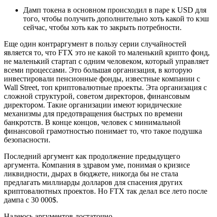
Дамп токена в основном происходил в паре к USD для
того, чтобы получить дополнительно хоть какой то кэш
сейчас, чтобы хоть как то закрыть потребности.
Еще один контраргумент в пользу серии случайностей
является то, что FTX это не какой то маленький крипто фонд,
не маленький стартап с одним человеком, который управляет
всеми процессами. Это большая организация, в которую
инвестировали пенсионные фонды, известные компании с
Wall Street, топ криптовалютные проекты. Эта организация с
сложной структурой, советом директоров, финансовым
директором. Такие организации имеют юридические
механизмы для предотвращения быстрых по времени
банкротств. В конце концов, человек с минимальной
финансовой грамотностью понимает то, что такое подушка
безопасности.
Последний аргумент как продолжение предыдущего
аргумента. Компания в здравом уме, понимая о кризисе
ликвидности, дырах в бюджете, никогда бы не стала
предлагать миллиарды долларов для спасения других
криптовалютных проектов. Но FTX так делал все лето после
дампа с 30 000$.
Надеюсь аргументов достаточно.