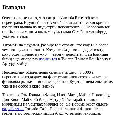
Выводы
Очень похоже на то, что как раз Alameda Research всех
переиграла. Крупнейшая и умнейшая аналитическая крипто
компания вышла из индустрии победителем! С колоссальной
прибылью и минимальными убытками Сэм Бэнкман-Фрид
уезжает в закат.
Тягомотина с судами, разбирательствами, это будет не более
чем показуха для толпы. Кому необходимо — дадут взяту,
кому будет сильно нужно — вернут депозиты. Сэм Бэнкман-
Фрид еще много раз
извинится
в Twitter. Привет Дон Квону и
Артуру Хэйсу!
Перспективу обвала цены оценить трудно.. 3 500$ в
перспективе года двух на фоне усиливающегося кризиса на
фондовом рынке — вполне вероятно. Будет ли цена еще ниже,
уже и не особо важно, верно?
Такие как Сэм Бэнкман-Фрид, Илон Маск, Майкл Новограц,
Дон Квон, Майкл Сейлор, Артур Хэйс, зарабатывают
миллиарды на убытках миллионов, а в тюрьме будет сидеть
разработчик
Tornado Cash. Пока настоящий банкокартель
грабит в исторических масштабах, устраивая геноциды,