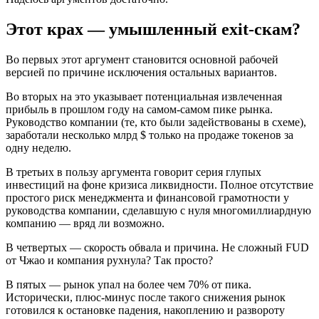
Этот крах — умышленный exit-скам?
Во первых этот аргумент становится основной рабочей
версией по причине исключения остальных вариантов.
Во вторых на это указывает потенциальная извлеченная
прибыль в прошлом году на самом-самом пике рынка.
Руководство компании (те, кто были задействованы в схеме),
заработали несколько млрд $ только на продаже токенов за
одну неделю.
В третьих в пользу аргумента говорит серия глупых
инвестиций на фоне кризиса ликвидности. Полное отсутствие
простого риск менеджмента и финансовой грамотности у
руководства компании, сделавшую с нуля многомиллиардную
компанию — вряд ли возможно.
В четвертых — скорость обвала и причина. Не сложный FUD
от Чжао и компания рухнула? Так просто?
В пятых — рынок упал на более чем 70% от пика.
Исторически, плюс-минус после такого снижения рынок
готовился к остановке падения, накоплению и развороту