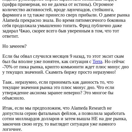
(цифра примерная, но не далека от истины). Огромное
количество активностей, вроде лаунчпадов, стейкинга,
фарминга и тд также принесло сверх прибыли. О дампе рынка
Alameda прекрасно знала. Во время пятимесячного боковика
себя продолжала умышленно топить. Фрид публично даже
задирал Чжао, скорее всего быв уверенным в том, что тот
ответит.
Но зачееем?
Если бы обвал случился месяцев 9 назад, то этот эксит скам
был бы вполне уже понятен, как ситуация с
Terra
. Но сейчас
-70% от пика рынка, крипто комьюнити ждет плюс минус дно
у текущих значений. Скамить биржу просто неразумно!
Таак.. неразумно, если принимать как данность то, что
текущие значения рынка это плюс минус дно. Что если
утверждение аксиома заранее неверно? Это многое бы
объяснило.
Итак, если мы предположим, что Alameda Research не
допустила серию фатальных фейлов, а позволила заработать
сотни миллиардов долларов и затем вышла НЕ на дне рынка,
закончив свою игру, то выглядит ситуация уже намного
логичнее.