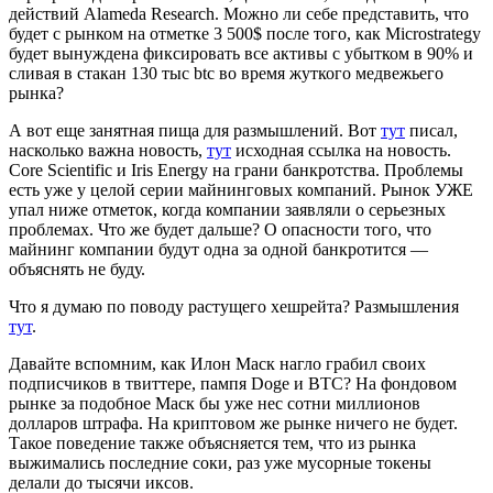
действий Alameda Research. Можно ли себе представить, что
будет с рынком на отметке 3 500$ после того, как Microstrategy
будет вынуждена фиксировать все активы с убытком в 90% и
сливая в стакан 130 тыс btc во время жуткого медвежьего
рынка?
А вот еще занятная пища для размышлений. Вот
тут
писал,
насколько важна новость,
тут
исходная ссылка на новость.
Core Scientific и Iris Energy на грани банкротства. Проблемы
есть уже у целой серии майнинговых компаний. Рынок УЖЕ
упал ниже отметок, когда компании заявляли о серьезных
проблемах. Что же будет дальше? О опасности того, что
майнинг компании будут одна за одной банкротится —
объяснять не буду.
Что я думаю по поводу растущего хешрейта? Размышления
тут
.
Давайте вспомним, как Илон Маск нагло грабил своих
подписчиков в твиттере, пампя Doge и BTC? На фондовом
рынке за подобное Маск бы уже нес сотни миллионов
долларов штрафа. На криптовом же рынке ничего не будет.
Такое поведение также объясняется тем, что из рынка
выжимались последние соки, раз уже мусорные токены
делали до тысячи иксов.