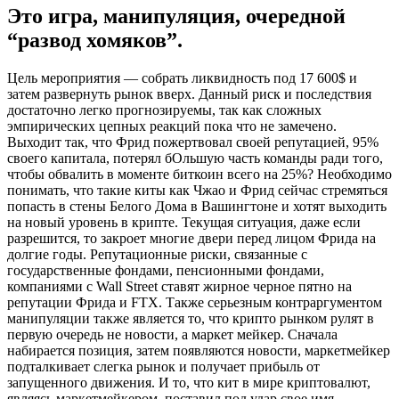
Это игра, манипуляция, очередной
“развод хомяков”.
Цель мероприятия — собрать ликвидность под 17 600$ и
затем развернуть рынок вверх. Данный риск и последствия
достаточно легко прогнозируемы, так как сложных
эмпирических цепных реакций пока что не замечено.
Выходит так, что Фрид пожертвовал своей репутацией, 95%
своего капитала, потерял бОльшую часть команды ради того,
чтобы обвалить в моменте биткоин всего на 25%? Необходимо
понимать, что такие киты как Чжао и Фрид сейчас стремяться
попасть в стены Белого Дома в Вашингтоне и хотят выходить
на новый уровень в крипте. Текущая ситуация, даже если
разрешится, то закроет многие двери перед лицом Фрида на
долгие годы. Репутационные риски, связанные с
государственные фондами, пенсионными фондами,
компаниями с Wall Street ставят жирное черное пятно на
репутации Фрида и FTX. Также серьезным контраргументом
манипуляции также является то, что крипто рынком рулят в
первую очередь не новости, а маркет мейкер. Сначала
набирается позиция, затем появляются новости, маркетмейкер
подталкивает слегка рынок и получает прибыль от
запущенного движения. И то, что кит в мире криптовалют,
являясь маркетмейкером, поставил под удар свое имя —