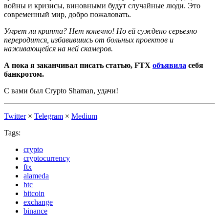
войны и кризисы, виновными будут случайные люди. Это
современный мир, добро пожаловать.
Умрет ли крипта? Нет конечно! Но ей суждено серьезно
переродится, избавившись от больных проектов и
наживающейся на ней скамеров.
А пока я заканчивал писать статью, FTX
объявила
себя
банкротом.
С вами был Crypto Shaman, удачи!
Twitter
×
Telegram
×
Medium
Tags:
crypto
cryptocurrency
ftx
alameda
btc
bitcoin
exchange
binance