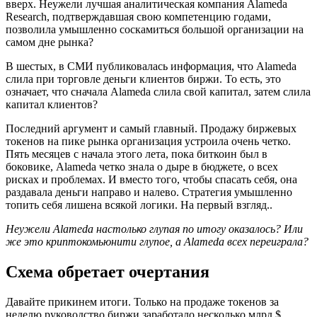
вверх. Неужели лучшая аналитическая компания Alameda
Research, подтверждавшая свою компетенцию годами,
позволила умышленно соскамиться большой организации на
самом дне рынка?
В шестых, в СМИ публиковалась информация, что Alameda
слила при торговле деньги клиентов биржи. То есть, это
означает, что сначала Alameda слила свой капитал, затем слила
капитал клиентов?
Последний аргумент и самый главный. Продажу биржевых
токенов на пике рынка организация устроила очень четко.
Пять месяцев с начала этого лета, пока биткоин был в
боковике, Alameda четко знала о дыре в бюджете, о всех
рисках и проблемах. И вместо того, чтобы спасать себя, она
раздавала деньги направо и налево. Стратегия умышленно
топить себя лишена всякой логики. На первый взгляд..
Неужели Alameda настолько глупая по итогу оказалось? Или
же это криптокомьюнити глупое, а Alameda всех переиграла?
Схема обретает очертания
Давайте прикинем итоги. Только на продаже токенов за
неделю руководство биржи заработало несколько млрд $