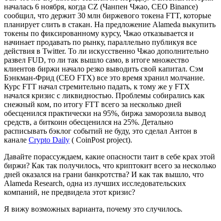
началась 6 ноября, когда CZ (Чанпен Чжао, CEO Binance)
сообщил, что держит 30 млн биржевого токена FTT, которые
планирует слить в стакан. На предложение Alameda выкупить
токены по фиксированному курсу, Чжао отказывается и
начинает продавать по рынку, параллельно публикуя все
действия в Twitter. То ли искусственно Чжао дополнительно
развел FUD, то ли так вышло само, в итоге множество
клиентов биржи начало резко выводить свой капитал. Сэм
Бэнкман-Фрид (CEO FTX) все это время хранил молчание.
Курс FTT начал стремительно падать, к тому же у FTX
начался кризис с ликвидностью. Проблемы собирались как
снежный ком, по итогу FTT всего за несколько дней
обесценился практически на 95%, биржа заморозила вывод
средств, а биткоин обесценился на 25%. Детально
расписывать бэклог событий не буду, это сделал Антон в
канале
Crypto Daily
( CoinPost project).
Давайте порассуждаем, какие опасности таит в себе крах этой
биржи? Как так получилось, что криптокит всего за несколько
дней оказался на грани банкротства? И как так вышло, что
Alameda Research, одна из лучших исследовательских
компаний, не предвидела этот кризис?
Я вижу возможных варианта, почему это случилось.