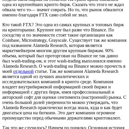
одна из крупнейших крипто бирж. Сказать что этого не ждал
обвала чего то— значит соврать. Но то, что рынок обвалится
именно благодаря FTX само собой не знал.
Кто такой FTX? Это одна из самых крупных и топовых бирж
на крипторынке. Крупнее нее был разве что Binance. По
соседству и по значимости стоят такие организации как
Coinbase, Microstrategy, Grayscale. Существует так же компания
под названием Alameda Research, которая является
маркетмейкером многим другим крупным биржам. 90%
объема, который был проторгован на Binance не так давно
был wash-trading-ом, и этот wash-trading выполнялся именно
Alameda Research. О wash-trading на Binance можно прочесть в
моей
отдельной
статье. Так же компания Alameda Research
является одной из лучших аналитических и
исследовательских компаний в крипто среде. Компания
владеет внутрибиржевой информацией своей биржи и
информацией с других бирж, имея профессиональный и
авторский софт для оценки сентимента (настроений) рынка. С
очень большой долей уверенности можно утверждать, что
Alameda Research практически всегда знала, куда и как будет
двигаться цена на биткоин. Это дает компании огромное
преимущество перед обычными держателями криптовалют.
Так что же случилось? Начнем по порядку. Основная история