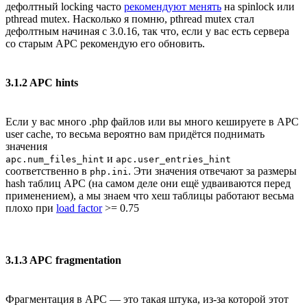
дефолтный locking часто
рекомендуют менять
на spinlock или
pthread mutex. Насколько я помню, pthread mutex стал
дефолтным начиная с 3.0.16, так что, если у вас есть сервера
со старым APC рекомендую его обновить.
3.1.2 APC hints
Если у вас много .php файлов или вы много кешируете в APC
user cache, то весьма вероятно вам придётся поднимать
значения
и
apc.num_files_hint
apc.user_entries_hint
соответственно в
. Эти значения отвечают за размеры
php.ini
hash таблиц APC (на самом деле они ещё удваиваются перед
применением), а мы знаем что хеш таблицы работают весьма
плохо при
load factor
>= 0.75
3.1.3 APC fragmentation
Фрагментация в APC — это такая штука, из-за которой этот