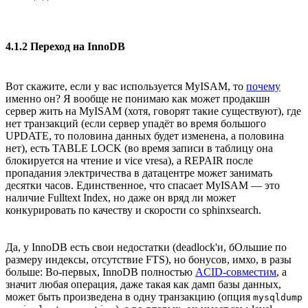
4.1.2 Переход на InnoDB
Вот скажите, если у вас используется MyISAM, то
почему
именно он? Я вообще не понимаю как может продакшн
сервер жить на MyISAM (хотя, говорят такие существуют), где
нет транзакций (если сервер упадёт во время большого
UPDATE, то половина данных будет изменена, а половина
нет), есть TABLE LOCK (во время записи в таблицу она
блокируется на чтение и vice vresa), а REPAIR после
пропадания электричества в датацентре может занимать
десятки часов. Единственное, что спасает MyISAM — это
наличие Fulltext Index, но даже он вряд ли может
конкурировать по качеству и скорости со sphinxsearch.
Да, у InnoDB есть свои недостатки (deadlock'и, бОльшие по
размеру индексы, отсутствие FTS), но бонусов, имхо, в разы
больше: Во-первых, InnoDB полностью
ACID-совместим
, а
значит любая операция, даже такая как дамп базы данных,
может быть произведена в одну транзакцию (опция
mysqldump