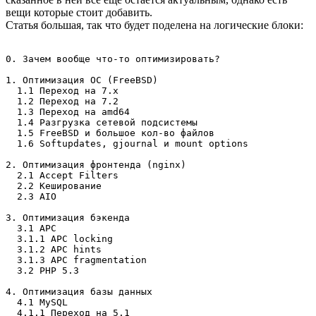
вещи которые стоит добавить.
Статья большая, так что будет поделена на логические блоки:
0. Зачем вообще что-то оптимизировать?

1. Оптимизация ОС (FreeBSD)

  1.1 Переход на 7.х 

  1.2 Переход на 7.2

  1.3 Переход на amd64

  1.4 Разгрузка сетевой подсистемы

  1.5 FreeBSD и большое кол-во файлов

  1.6 Softupdates, gjournal и mount options

2. Оптимизация фронтенда (nginx)

  2.1 Accept Filters

  2.2 Кеширование

  2.3 AIO

3. Оптимизация бэкенда

  3.1 APC

  3.1.1 APC locking

  3.1.2 APC hints

  3.1.3 APC fragmentation

  3.2 PHP 5.3

4. Оптимизация базы данных

  4.1 MySQL 

  4.1.1 Переход на 5.1
