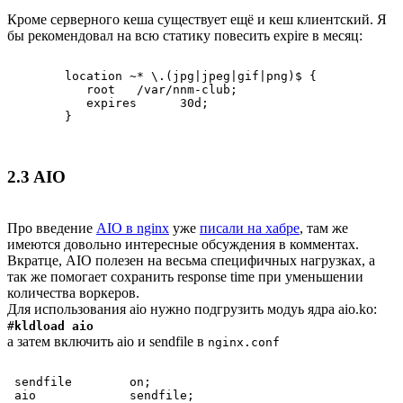
Кроме серверного кеша существует ещё и кеш клиентский. Я
бы рекомендовал на всю статику повесить expire в месяц:
        location ~* \.(jpg|jpeg|gif|png)$ {

    	   root   /var/nnm-club;

    	   expires      30d;

        }
2.3 AIO
Про введение
AIO в nginx
уже
писали на хабре
, там же
имеются довольно интересные обсуждения в комментах.
Вкратце, AIO полезен на весьма специфичных нагрузках, а
так же помогает сохранить response time при уменьшении
количества воркеров.
Для использования aio нужно подгрузить модуь ядра aio.ko:
#
kldload aio
а затем включить aio и sendfile в
nginx.conf
 sendfile        on;

 aio             sendfile;