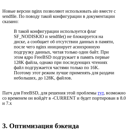
Новые версии nginx позволяют использовать aio вместе с
sendfile. По поводу такой конфигурации в документации
сказано:
В такой конфигурации используется флаг
SF_NODISKIO и sendfile() не блокируется на
диске, а сообщает об отсутствии данных в памяти,
после чего nginx инициирует асинхронную
подгрузку данных, читая только один байт. При
этом ядро FreeBSD подгружает в память первые
128K файла, однако при последующих чтениях
файл подгружается частями только по 16K.
Поэтому этот режим лучше применять для раздачи
небольших, до 128K, файлов.
Патч для FreeBSD, для решения этой проблемы
тут
, возможно
со временем он войдёт в -CURRENT и будет портирован в 8.0
и 7.х
3. Оптимизация бэкенда