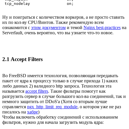
 tcp_nodelay                on;
Ну и поиграться с количеством воркеров, а не просто ставить
их по кол-ву CPU/Винтов. Также рекомендую всем
ознакомится с
этим документом
и темой
Nginx best-practices
на
Serverfault, очень вероятно, что вы узнаете что-то новое.
2.1 Accept Filters
Во FreeBSD имеется технология, позволяющая передавать
пакет от ядра к процессу только в случае прихода 1) каких
либо данных 2) валидного http запроса. Технология эта
называется
accept filters
. Такие фильтры помогут как
разгрузить сервер в случае большого кол-ва соединений, так и
немного защитить от DDoS'a (Хотя со вторым лучше
справляется
ngx_http_limit_req_module
, о котором уже не раз
писалось на
хабре
)
Чтобы включить обработку соединений с использованием
фильтров, нужно для начала загрузить модуль ядра: