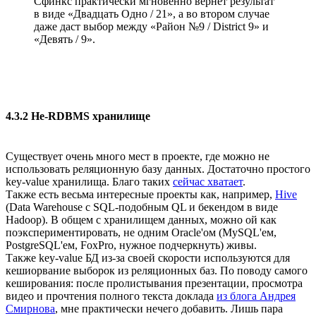
Сфинкс практически мгновенно вернёт результат
в виде «Двадцать Одно / 21», а во втором случае
даже даст выбор между «Район №9 / District 9» и
«Девять / 9».
4.3.2 Не-RDBMS хранилище
Существует очень много мест в проекте, где можно не
использовать реляционную базу данных. Достаточно простого
key-value хранилища. Благо таких
сейчас хватает
.
Также есть весьма интересные проекты как, например,
Hive
(Data Warehouse с SQL-подобным QL и бекендом в виде
Hadoop). В общем с хранилищем данных, можно ой как
поэкспериментировать, не одним Oracle'ом (MySQL'ем,
PostgreSQL'ем, FoxPro, нужное подчеркнуть) живы.
Также key-value БД из-за своей скорости используются для
кешиорвание выборок из реляционных баз. По поводу самого
кеширования: после пролистывания презентации, просмотра
видео и прочтения полного текста доклада
из блога Андрея
Смирнова
, мне практически нечего добавить. Лишь пара