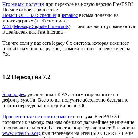
Что же мы получим
при переходе на новую версию FreeBSD?
По мне самое главное это:
Новый ULE 3.0 Scheduler
и
jemalloc
весьма полезны на
многоядерных (>=4) системах.
MSI (Message Signaled Interrupts)
— они же часто упоминаются
в драйверах как Fast Interupts.
Так что если у вас есть legacy 6.x система, которая начинает
прогибаться под нагрузкой, возможно стоит перевести её на
7.х.
1.2 Переход на 7.2
Superpages
, увеличенный KVA, оптимизированные по-
дефолту sysctl'и. Всё это вы получите абсолютно бесплатно
просто перейдя на последний релиз ОС.
Прогресс тоже не стоит на месте
и вот уже FreeBSD 8.0
готовится к выходу, там нам обещают дальнейшее увеличение
производительности. В качестве подтверждения стабильности
www.FreeBSD.org
был переведён на FreeBSD-CURRENT ещё