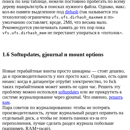
поиск по хеш таблице, нежели постоянно пробегать по всему
дереву вширь/вглубь в поисках нужного файла. Однако, макс.
кол-во памяти выделенное под
dirhash
(так называется эта
технология) ограничена
и по-
vfs.ufs.dirhash_maxmem
умолчанию составляет, вроде, 2Мб, что весьма мало.
Рекомендуется увеличивать память до тех пор пока
не перестанет упираться в «потолок».
vfs.ufs.dirhash_mem
1.6 Softupdates, gjournal и mount options
Новые терабайтные винты просто шикарны — стоят дешево,
да и производительность у них просто касс. Однако, есть один
нюанс: когда в датацентре отрубят электричество, то fsck
таких терабайтников может занять не один час. Решить эту
проблему можно используя
softupdates
или же прикрутить к
системе журналирование через gjournal. Что именно,
решать
вам
.
Пара советов по журналированию: чтобы не потерять
производительность, лучше журнальный раздел оправить на
отдельный диск, а чтобы не ловить паники из-за его
переполнения, лучше сделать раздел журнала побольше
(например, RAM+swap).