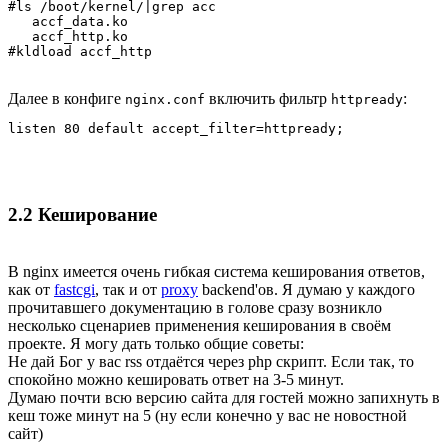
#ls /boot/kernel/|grep acc

   accf_data.ko

   accf_http.ko

#kldload accf_http
Далее в конфиге
включить фильтр
:
nginx.conf
httpready
listen 80 default accept_filter=httpready;
2.2 Кеширование
В nginx имеется очень гибкая система кеширования ответов,
как от
fastcgi
, так и от
proxy
backend'ов. Я думаю у каждого
прочитавшего документацию в голове сразу возникло
несколько сценариев применения кеширования в своём
проекте. Я могу дать только общие советы:
Не дай Бог у вас rss отдаётся через php скрипт. Если так, то
спокойно можно кешировать ответ на 3-5 минут.
Думаю почти всю версию сайта для гостей можно запихнуть в
кеш тоже минут на 5 (ну если конечно у вас не новостной
сайт)