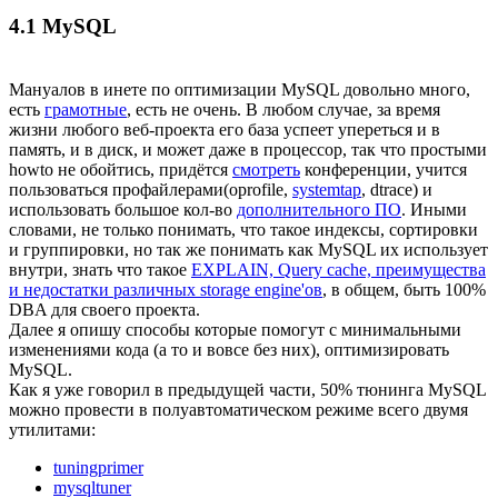
4.1 MySQL
Мануалов в инете по оптимизации MySQL довольно много,
есть
грамотные
, есть не очень. В любом случае, за время
жизни любого веб-проекта его база успеет упереться и в
память, и в диск, и может даже в процессор, так что простыми
howto не обойтись, придётся
смотреть
конференции, учится
пользоваться профайлерами(oprofile,
systemtap
, dtrace) и
использовать большое кол-во
дополнительного ПО
. Иными
словами, не только понимать, что такое индексы, сортировки
и группировки, но так же понимать как MySQL их использует
внутри, знать что такое
EXPLAIN, Query cache, преимущества
и недостатки различных storage engine'ов
, в общем, быть 100%
DBA для своего проекта.
Далее я опишу способы которые помогут с минимальными
изменениями кода (а то и вовсе без них), оптимизировать
MySQL.
Как я уже говорил в предыдущей части, 50% тюнинга MySQL
можно провести в полуавтоматическом режиме всего двумя
утилитами:
tuningprimer
mysqltuner