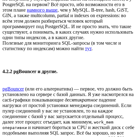
PosgreSQL на первом? Всё просто, ибо возможности его в
этом плане
намного выше
, чем у MySQL. B-tree, hash, GiST,
GIN, а также multicolumn, partial и indexes on expressions: во
всём этом должен разбираться человек который
программирует под PostgerSQL. И не просто знать, что такие
существуют, а понимать, в каких случаях нужно использовать
одни типы индексов, а в каких другие.
Полезные для мониторинга SQL-запросы (в том числе и
статистику по индексам) можно найти
тут
.
4.2.2 pgBouncer и другие.
pgBouncer
(или его альтернатива) — первое, что должно быть
установлено на сервере с базой данных. Я уже насмотрелся на
cacti-графики показывающие
десятикратное
падение
нагрузки от простой установки менеджера соединений. Если
пулер соединений у вас не установлен, то на каждое
соединение с базой у вас запускается отдельный процесс,
далее этот процесс отъедает, как минимум,
work_mem
и начинает бороться за CPU и жесткий диск с себе
оперативки
подобными выполняя SQL запрос. Всё бы хорошо, но вот