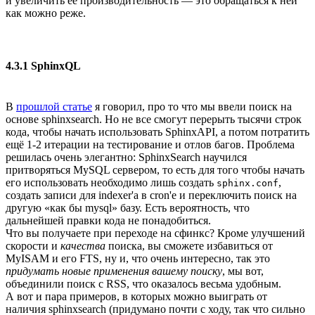
и увеличить её производительность — это обращаться к ней
как можно реже.
4.3.1 SphinxQL
В
прошлой статье
я говорил, про то что мы ввели поиск на
основе sphinxsearch. Но не все смогут перерыть тысячи строк
кода, чтобы начать использовать SphinxAPI, а потом потратить
ещё 1-2 итерации на тестирование и отлов багов. Проблема
решилась очень элегантно: SphinxSearch научился
притворяться MySQL сервером, то есть для того чтобы начать
его использовать необходимо лишь создать
,
sphinx.conf
создать записи для indexer'a в cron'e и переключить поиск на
другую «как бы mysql» базу. Есть вероятность, что
дальнейшей правки кода не понадобиться.
Что вы получаете при переходе на сфинкс? Кроме улучшений
скорости и
качества
поиска, вы сможете избавиться от
MyISAM и его FTS, ну и, что очень интересно, так это
придумать новые применения вашему поиску
, мы вот,
объединили поиск с RSS, что оказалось весьма удобным.
А вот и пара примеров, в которых можно выиграть от
наличия sphinxsearch (придумано почти с ходу, так что сильно