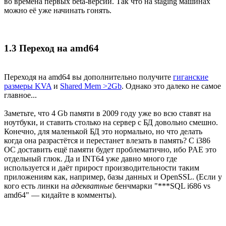
во времена первых beta-версий. Так что на staging машинах
можно её уже начинать гонять.
1.3 Переход на amd64
Переходя на amd64 вы дополнительно получите
гиганские
размеры KVA
и
Shared Mem >2Gb
. Однако это далеко не самое
главное...
Заметьте, что 4 Gb памяти в 2009 году уже во всю ставят на
ноутбуки, и ставить столько на сервер с БД довольно смешно.
Конечно, для маленькой БД это нормально, но что делать
когда она разрастётся и перестанет влезать в память? C i386
ОС доставить ещё памяти будет проблематично, ибо PAE это
отдельный глюк. Да и INT64 уже давно много где
используется и даёт прирост производительности таким
приложениям как, например, базы данных и OpenSSL. (Если у
кого есть линки на
адекватные
бенчмарки "***SQL i686 vs
amd64" — кидайте в комменты).