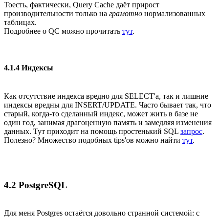
Тоесть, фактически, Query Cache даёт прирост
производительности только на
грамотно
нормализованных
таблицах.
Подробнее о QC можно прочитать
тут
.
4.1.4 Индексы
Как отсутствие индекса вредно для SELECT'a, так и лишние
индексы вредны для INSERT/UPDATE. Часто бывает так, что
старый, когда-то сделанный индекс, может жить в базе не
один год, занимая драгоценную память и замедляя изменения
данных. Тут приходит на помощь простенький SQL
запрос
.
Полезно? Множество подобных tips'ов можно найти
тут
.
4.2 PostgreSQL
Для меня Postgres остаётся довольно странной системой: с