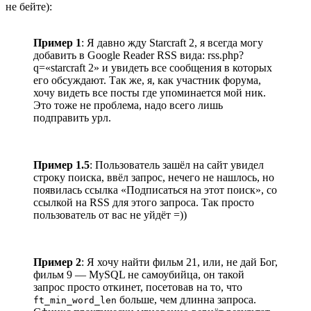
не бейте):
Пример 1
: Я давно жду Starcraft 2, я всегда могу
добавить в Google Reader RSS вида: rss.php?
q=«starcraft 2» и увидеть все сообщения в которых
его обсуждают. Так же, я, как участник форума,
хочу видеть все посты где упоминается мой ник.
Это тоже не проблема, надо всего лишь
подправить урл.
Пример 1.5
: Пользователь зашёл на сайт увидел
строку поиска, ввёл запрос, нечего не нашлось, но
появилась ссылка «Подписаться на этот поиск», со
ссылкой на RSS для этого запроса. Так просто
пользователь от вас не уйдёт =))
Пример 2
: Я хочу найти фильм 21, или, не дай Бог,
фильм 9 — MySQL не самоубийца, он такой
запрос просто откинет, посетовав на то, что
больше, чем длинна запроса.
ft_min_word_len