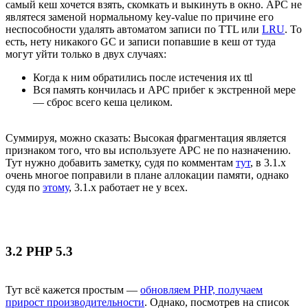
самый кеш хочется взять, скомкать и выкинуть в окно. APC не
являтеся заменой нормальному key-value по причине его
неспособности удалять автоматом записи по TTL или
LRU
. То
есть, нету никакого GC и записи попавшие в кеш от туда
могут уйти только в двух случаях:
Когда к ним обратились после истечения их ttl
Вся память кончилась и APC прибег к экстренной мере
— сброс всего кеша целиком.
Суммируя, можно сказать: Высокая фрагментация является
признаком того, что вы используете APC не по назначению.
Тут нужно добавить заметку, судя по комментам
тут
, в 3.1.х
очень многое поправили в плане аллокации памяти, однако
судя по
этому
, 3.1.х работает не у всех.
3.2 PHP 5.3
Тут всё кажется простым —
обновляем PHP, получаем
прирост производительности
. Однако, посмотрев на список