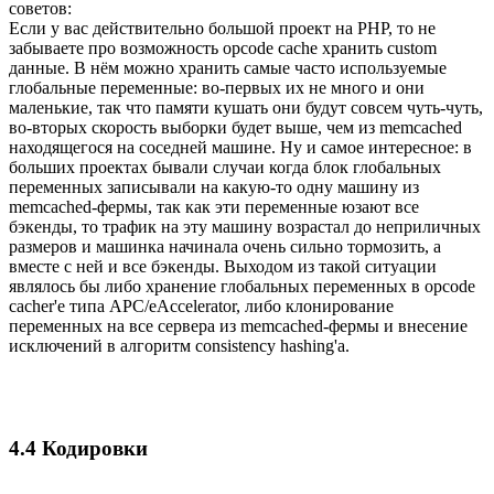
советов:
Если у вас действительно большой проект на PHP, то не
забываете про возможность opcode cache хранить custom
данные. В нём можно хранить самые часто используемые
глобальные переменные: во-первых их не много и они
маленькие, так что памяти кушать они будут совсем чуть-чуть,
во-вторых скорость выборки будет выше, чем из memcached
находящегося на соседней машине. Ну и самое интересное: в
больших проектах бывали случаи когда блок глобальных
переменных записывали на какую-то одну машину из
memcached-фермы, так как эти переменные юзают все
бэкенды, то трафик на эту машину возрастал до неприличных
размеров и машинка начинала очень сильно тормозить, а
вместе с ней и все бэкенды. Выходом из такой ситуации
являлось бы либо хранение глобальных переменных в opcode
cacher'e типа APC/eAccelerator, либо клонирование
переменных на все сервера из memcached-фермы и внесение
исключений в алгоритм consistency hashing'а.
4.4 Кодировки