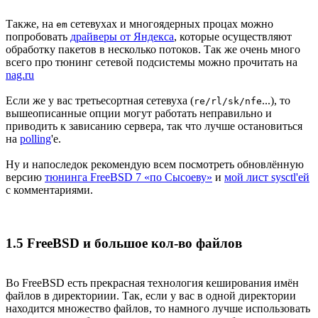
Также, на
сетевухах и многоядерных процах можно
em
попробовать
драйверы от Яндекса
, которые осуществляют
обработку пакетов в несколько потоков. Так же очень много
всего про тюнинг сетевой подсистемы можно прочитать на
nag.ru
Если же у вас третьесортная сетевуха (
...), то
re/rl/sk/nfe
вышеописанные опции могут работать неправильно и
приводить к зависанию сервера, так что лучше остановиться
на
polling
'e.
Ну и напоследок рекомендую всем посмотреть обновлённую
версию
тюнинга FreeBSD 7 «по Сысоеву»
и
мой лист sysctl'ей
с комментариями.
1.5 FreeBSD и большое кол-во файлов
Во FreeBSD есть прекрасная технология кеширования имён
файлов в директориии. Так, если у вас в одной директории
находится множество файлов, то намного лучше использовать