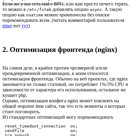
Если же у вас есть raid с BPU,
или вам просто нечего терять,
то можно в
добавлять опцию
. А такую
/etc/fstab
async
опцию как
можно
практически
без опаски
noatime
порекомендовать всем. (читать комментарий пользователя
giner
вот
тут
)
2. Оптимизация фронтенда (nginx)
На самом деле, я крайне против чрезмерной и/или
преждевременной оптимизации, к коим относится
оптимизация фронтенда. Обычно на веб проектах, где nginx
занимается не только статикой, он потребляет 1%-5% CPU в
зависимости от характера его использования, остальное же
кушает php.
Однако, оптимизация конфига nginx может повлиять на
общий response time сайта, так что есть моменты о которых
стоит поговорить.
Из стандартных оптимизаций могу порекомендовать
 reset_timedout_connection  on;

 sendfile                   on;

 tcp_nopush                 on;
