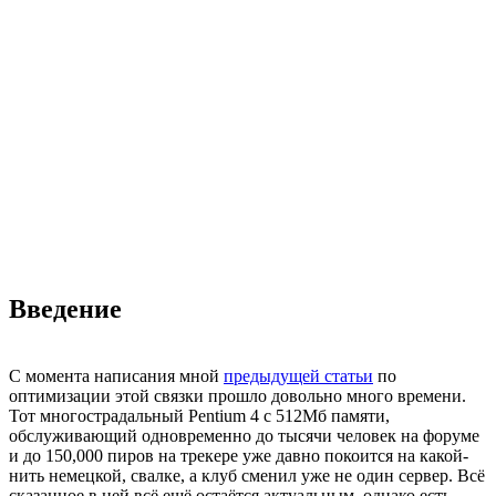
Введение
С момента написания мной
предыдущей статьи
по
оптимизации этой связки прошло довольно много времени.
Тот многострадальный Pentium 4 c 512Мб памяти,
обслуживающий одновременно до тысячи человек на форуме
и до 150,000 пиров на трекере уже давно покоится на какой-
нить немецкой, свалке, а клуб сменил уже не один сервер. Всё
сказанное в ней всё ещё остаётся актуальным, однако есть