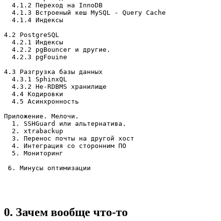
  4.1.2 Переход на InnoDB

  4.1.3 Встроеный кеш MySQL - Query Cache

  4.1.4 Индексы

4.2 PostgreSQL

  4.2.1 Индексы

  4.2.2 pgBouncer и другие.

  4.2.3 pgFouine

4.3 Разгрузка базы данных

  4.3.1 SphinxQL

  4.3.2 Не-RDBMS хранилище

  4.4 Кодировки

  4.5 Асинхронность

Приложение. Мелочи.

  1. SSHGuard или альтернатива.

  2. xtrabackup

  3. Перенос почты на другой хост

  4. Интеграция со сторонним ПО

  5. Мониторинг

 6. Минусы оптимизации
0. Зачем вообще что-то