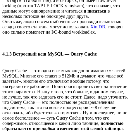
), а во-вторых, он имеет row-level
--single-transaction
locking (против TABLE LOCK у myisam), это означает, что
данные могут одновременно и читаться
и писаться
в
несколько потоков не блокируя друг друга.
Опять же, люди совсем озабоченные производительностью
сердца своего стартапа могут использовать
XtraDB
, говорят
оно сильно помогает на I/O-bound workload'ах.
4.1.3 Встроеный кеш MySQL — Query Cache
Query Cache — это одна из самых «недопонимаемых» частей
MySQL. Многие его ставят в 512Mb и думают, что «щас всё
залетает», многие его отключают вообще потому, что
«всёравно не работает». Попытаюсь пролить свет на значение
этого параметра. Начну с того, что больше, в данном случае,
не лучше, так что задирать его не стоит. Далее, надо уточнить,
что Query Cache — это полностью не распараллеленная
подсистема, так что на кол-ве процессоров >=8 её лучше
отключать, ибо будет только тормозить. Ну и последнее, но не
самое бесполезное — суть Query Cache в том, что его
содержимое, относящееся к какой либо таблице,
полностью
сбрасывается при
любом
изменении этой самой таблицы
.