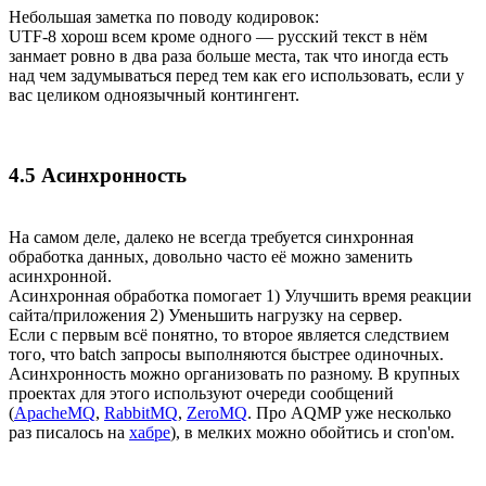
Небольшая заметка по поводу кодировок:
UTF-8 хорош всем кроме одного — русский текст в нём
занмает ровно в два раза больше места, так что иногда есть
над чем задумываться перед тем как его использовать, если у
вас целиком одноязычный контингент.
4.5 Асинхронность
На самом деле, далеко не всегда требуется синхронная
обработка данных, довольно часто её можно заменить
асинхронной.
Асинхронная обработка помогает 1) Улучшить время реакции
сайта/приложения 2) Уменьшить нагрузку на сервер.
Если с первым всё понятно, то второе является следствием
того, что batch запросы выполняются быстрее одиночных.
Асинхронность можно организовать по разному. В крупных
проектах для этого используют очереди сообщений
(
ApacheMQ
,
RabbitMQ
,
ZeroMQ
. Про AQMP уже несколько
раз писалось на
хабре
), в мелких можно обойтись и cron'ом.