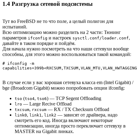
1.4 Разгрузка сетевой подсистемы
Тут во FreeBSD не то что поле, а целый полигон для
испытаний.
Всю оптимизацию можно разделить на 2 части: Тюнинг
параметров
и настроек
,
ifconfig
sysctl.conf/loader.conf
давайте в таком порядке и пойдём.
Для начала нужно посмотреть на что наши сетевухи вообще
способны, для этого можно воспользоваться такой командой:
# ifconfig -m

capabilities=399b<RXCSUM,TXCSUM,VLAN_MTU,VLAN_HWTAGGING
В случае если у вас хорошая сетевуха класса em (Intel Gigabit) /
bge (Broadcom Gigabit) можно попробовать опции ifconfig:
(
,
) — TCP Segent Offloading
tso
tso4
tso6
— Large Recive Offload
lro
,
— RX / TX Checksum Offload
txcsum
rxcsum
,
,
— зависят от драйвера, надо
link0
link1
link2
смотреть его код. Иногда включают некоторые
оптимизации, иногда просто переключает сетевуху в
MASTER на Gigabit линках.