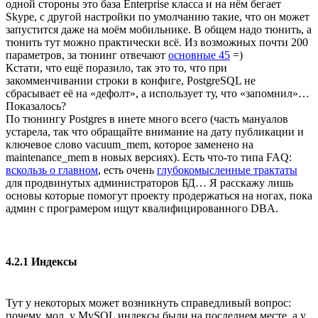
одной стороны это база Enterprise класса и на нём бегает
Skype, с другой настройки по умолчанию такие, что он может
запустится даже на моём мобильнике. В общем надо тюнить, а
тюнить тут можно практически всё. Из возможных почти 200
параметров, за тюнинг отвечают
основные 45
=)
Кстати, что ещё поразило, так это то, что при
закомменчивании строки в конфиге, PostgreSQL не
сбрасывает её на «дефолт», а использует ту, что «запомнил»…
Показалось?
По тюнингу Postgres в инете много всего (часть мануалов
устарела, так что обращайте внимание на дату публикации и
ключевое слово vacuum_mem, которое заменено на
maintenance_mem в новых версиях). Есть что-то типа FAQ:
вскользь о главном
, есть очень
глубокомысленные трактаты
для продвинутых администраторов БД… Я расскажу лишь
основы которые помогут проекту продержаться на ногах, пока
админ с програмером ищут квалифицированного DBA.
4.2.1 Индексы
Тут у некоторых может возникнуть справедливый вопрос:
почему, мол, у MySQL индексы были на последнем месте, а у