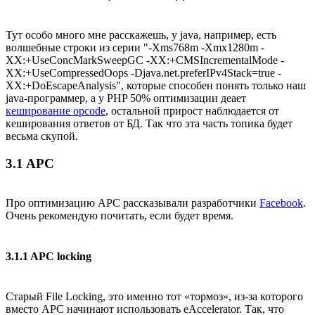
Тут особо много мне расскажешь, у java, например, есть
волшебные строки из серии "-Xms768m -Xmx1280m -
XX:+UseConcMarkSweepGC -XX:+CMSIncrementalMode -
XX:+UseCompressedOops -Djava.net.preferIPv4Stack=true -
XX:+DoEscapeAnalysis", которые способен понять только наш
java-программер, а у PHP 50% оптимизации деает
кеширование opcode
, остальной прирост наблюдается от
кеширования ответов от БД. Так что эта часть топика будет
весьма скупой.
3.1 APC
Про оптимизацию APC рассказывали разработчики
Facebook
.
Очень рекомендую почитать, если будет время.
3.1.1 APC locking
Старый File Locking, это именно тот «тормоз», из-за которого
вместо APC начинают использовать eAccelerator. Так, что