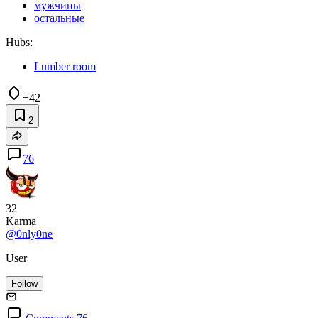
мужчины
остальные
Hubs:
Lumber room
+42
2
76
32
Karma
@0nly0ne
User
Follow