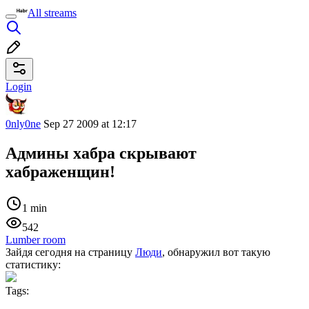
All streams
Login
0nly0ne
Sep 27 2009 at 12:17
Админы хабра скрывают
хабраженщин!
1 min
542
Lumber room
Зайдя сегодня на страницу
Люди
, обнаружил вот такую
статистику:
Tags: