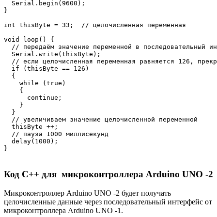
  Serial.begin(9600);

}

int thisByte = 33;  // целочисленная переменная

void loop() {

  // передаём значение переменной в последовательный ин
  Serial.write(thisByte);  

  // если целочисленная переменная равняется 126, прекр
  if (thisByte == 126)  

  {    

    while (true) 

    {

      continue;

    }

  }

  // увеличиваем значение целочисленной переменной

  thisByte ++; 

  // пауза 1000 миллисекунд 

  delay(1000);

}
Код C++ для микроконтроллера Arduino UNO -2
Микроконтроллер Arduino UNO -2 будет получать
целочисленные данные через последовательный интерфейс от
микроконтроллера Arduino UNO -1.