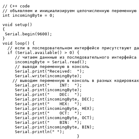
// C++ code

// объявляем и инициализируем целочисленную переменную

int incomingByte = 0;  

void setup() 

{

 Serial.begin(9600);  

}

void loop() {

  // если в последовательном интерфейсе присутствуют да
  if (Serial.available() > 0) {

     // читаем даннные из последовательного интерфейса 
     incomingByte = Serial.read();

     // выводи переменную в консоль 

     Serial.print("Received:  ");

     Serial.write(incomingByte);

    // выводим переменную в консоль в разных кодировках
     Serial.print("    INT:  ");

     Serial.print(incomingByte);

     Serial.print("    DEC:  ");

     Serial.print(incomingByte, DEC);

     Serial.print("    HEX:  ");

     Serial.print(incomingByte, HEX);

     Serial.print("    OCT:  ");

     Serial.print(incomingByte, OCT);

     Serial.print("    BIN:  ");

     Serial.print(incomingByte, BIN);

     Serial.println(" ");

                              }
