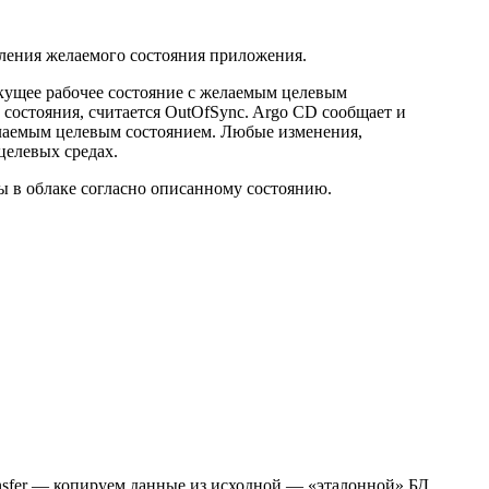
еления желаемого состояния приложения.
екущее рабочее состояние с желаемым целевым
о состояния, считается OutOfSync. Argo CD сообщает и
желаемым целевым состоянием. Любые изменения,
целевых средах.
сы в облаке согласно описанному состоянию.
nsfer — копируем данные из исходной — «эталонной» БД