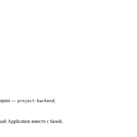
итории —
;
project-backend
й Application вместе с базой.