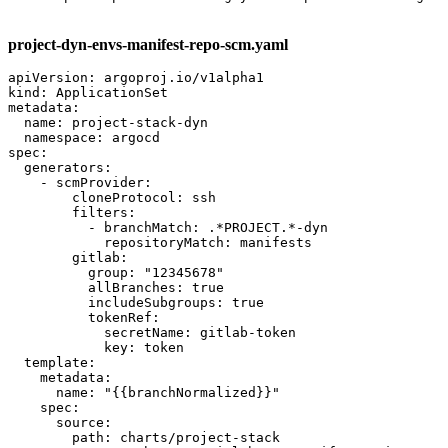
project-dyn-envs-manifest-repo-scm.yaml
apiVersion: argoproj.io/v1alpha1

kind: ApplicationSet

metadata:

  name: project-stack-dyn

  namespace: argocd

spec:

  generators:

    - scmProvider:

        cloneProtocol: ssh

        filters:

          - branchMatch: .*PROJECT.*-dyn

            repositoryMatch: manifests

        gitlab:

          group: "12345678" 

          allBranches: true

          includeSubgroups: true

          tokenRef:

            secretName: gitlab-token

            key: token

  template:

    metadata:

      name: "{{branchNormalized}}"

    spec:

      source:

        path: charts/project-stack
