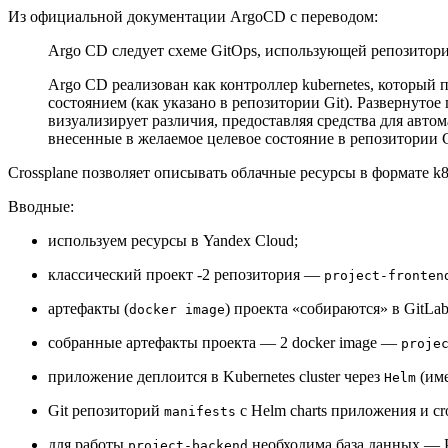
Из официальной документации ArgoCD с переводом:
Argo CD следует схеме GitOps, использующей репозитори
Argo CD реализован как контроллер kubernetes, который
состоянием (как указано в репозитории Git). Развернутое
визуализирует различия, предоставляя средства для авт
внесенные в желаемое целевое состояние в репозитории G
Crossplane позволяет описывать облачные ресурсы в формате k8
Вводные:
используем ресурсы в Yandex Cloud;
классический проект -2 репозитория —
project-fronten
артефакты (
) проекта «собираются» в GitLab
docker image
собранные артефакты проекта — 2 docker image —
proje
приложение деплоится в Kubernetes cluster через
(им
Helm
Git репозиторий
с Helm charts приложения и cros
manifests
для работы
необходима база данных — P
project-backend