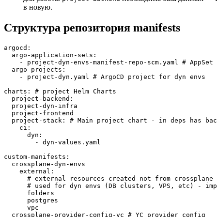
в новую.
Структура репозитория manifests
argocd:

  argo-application-sets:

    - project-dyn-envs-manifest-repo-scm.yaml # AppSet 
  argo-projects:

    - project-dyn.yaml # ArgoCD project for dyn envs

charts: # project Helm Charts

  project-backend:

  project-dyn-infra

  project-frontend

  project-stack: # Main project chart - in deps has bac
    ci:

      dyn:

        - dyn-values.yaml

custom-manifests:

  crossplane-dyn-envs

    external: 

      # external resources created not from crossplane 

      # used for dyn envs (DB clusters, VPS, etc) - imp
      folders

      postgres

      vpc

  crossplane-provider-config-yc # YC provider config