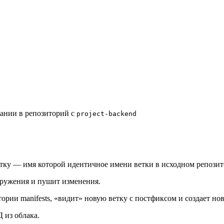
вании
в репозиторий с
project-backend
ветку — имя которой идентичное имени ветки в исходном репоз
окружения и пушит изменения.
ории manifests, «видит» новую ветку с постфиксом и создает новы
 из облака.