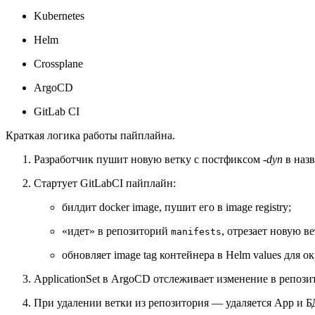
Kubernetes
Helm
Crossplane
ArgoCD
GitLab CI
Краткая логика работы пайплайна.
Разработчик пушит новую ветку c постфиксом ‑
dyn
в
наз
Стартует GitLabCI пайплайн:
билдит docker image, пушит его в image registry;
«идет» в репозиторий
, отрезает новую 
manifests
обновляет image tag контейнера в Helm values для 
ApplicationSet в ArgoCD отслеживает изменение в репозит
При удалении ветки из репозитория — удаляется App и БД