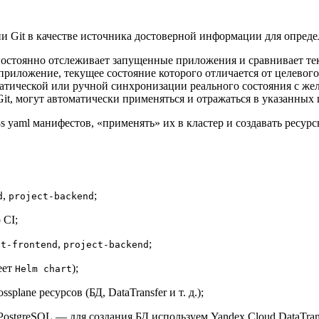
и Git в качестве источника достоверной информации для опред
 постоянно отслеживает запущенные приложения и сравнивает т
 приложение, текущее состояние которого отличается от целевог
оматической или ручной синхронизации реального состояния с 
it, могут автоматически применяться и отражаться в указанных 
s yaml манифестов, «применять» их в кластер и создавать ресур
,
;
d
project-backend
 CI;
,
;
ct-frontend
project-backend
еет
);
Helm chart
splane ресурсов (БД, DataTransfer и т. д.);
ostgreSQL — для создания БД используем Yandex Cloud DataTra