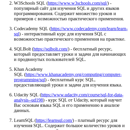
W3Schools SQL (
https://www.w3schools.com/sql/
) -
популярный сайт для изучения SQL и других языков
программирования. Содержит множество уроков и
примеров с возможностью практического применения.
Codecademy SQL (
https://www.codecademy.com/learn/learn-
sql
) - интерактивный курс для изучения SQL с
возможностью практического применения на практике.
SQLBolt (
https://sqlbolt.com/
) - бесплатный ресурс,
который предоставляет уроки и задачи для начинающих
и продвинутых пользователей SQL.
Khan Academy
SQL (
https://www.khanacademy.org/computing/computer-
programming/sql
) - бесплатный курс SQL,
предоставляющий уроки и задачи для изучения языка.
Udacity SQL (
https://www.udacity.com/course/sql-for-data-
analysis--ud198
) - курс SQL от Udacity, который научит
Вас основам языка SQL и его применению в анализе
данных.
LearnSQL (
https://learnsql.com/
) - платный ресурс для
изучения SQL. Содержит большое количество уроков и