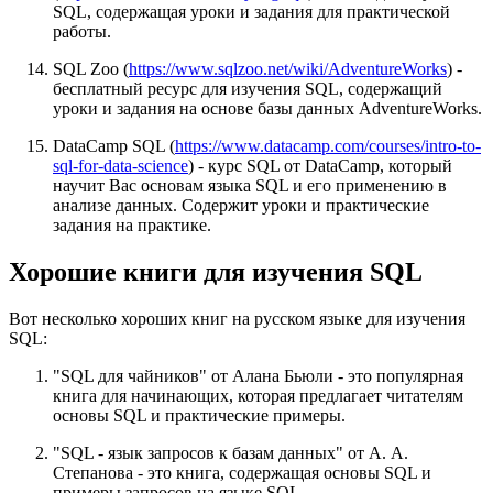
SQL, содержащая уроки и задания для практической
работы.
SQL Zoo (
https://www.sqlzoo.net/wiki/AdventureWorks
) -
бесплатный ресурс для изучения SQL, содержащий
уроки и задания на основе базы данных AdventureWorks.
DataCamp SQL (
https://www.datacamp.com/courses/intro-to-
sql-for-data-science
) - курс SQL от DataCamp, который
научит Вас основам языка SQL и его применению в
анализе данных. Содержит уроки и практические
задания на практике.
Хорошие книги для изучения SQL
Вот несколько хороших книг на русском языке для изучения
SQL:
"SQL для чайников" от Алана Бьюли - это популярная
книга для начинающих, которая предлагает читателям
основы SQL и практические примеры.
"SQL - язык запросов к базам данных" от А. А.
Степанова - это книга, содержащая основы SQL и
примеры запросов на языке SQL.