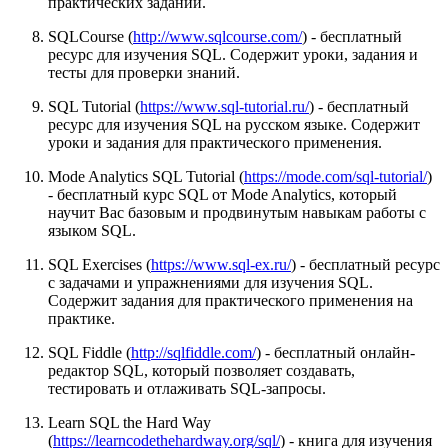
практических заданий.
SQLCourse (
http://www.sqlcourse.com/
) - бесплатный
ресурс для изучения SQL. Содержит уроки, задания и
тесты для проверки знаний.
SQL Tutorial (
https://www.sql-tutorial.ru/
) - бесплатный
ресурс для изучения SQL на русском языке. Содержит
уроки и задания для практического применения.
Mode Analytics SQL Tutorial (
https://mode.com/sql-tutorial/
)
- бесплатный курс SQL от Mode Analytics, который
научит Вас базовым и продвинутым навыкам работы с
языком SQL.
SQL Exercises (
https://www.sql-ex.ru/
) - бесплатный ресурс
с задачами и упражнениями для изучения SQL.
Содержит задания для практического применения на
практике.
SQL Fiddle (
http://sqlfiddle.com/
) - бесплатный онлайн-
редактор SQL, который позволяет создавать,
тестировать и отлаживать SQL-запросы.
Learn SQL the Hard Way
(
https://learncodethehardway.org/sql/
) - книга для изучения