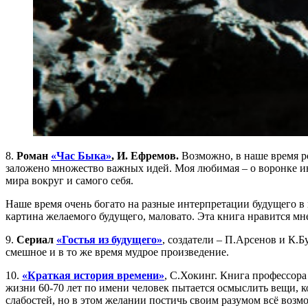
8.
Роман
«Час Быка»
, И. Ефремов.
Возможно, в наше время р
заложено множество важных идей. Моя любимая – о воронке ин
мира вокруг и самого себя.
Наше время очень богато на разные интерпретации будущего в 
картина желаемого будущего, маловато. Эта книга нравится мне 
9.
Сериал
«Гостья из будущего»
, создатели – П.Арсенов и К.Б
смешное и в то же время мудрое произведение.
10.
«Краткая история времени»
, С.Хокинг. Книга профессор
жизни 60-70 лет по имени человек пытается осмыслить вещи, к
слабостей, но в этом желании постичь своим разумом всё возм