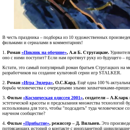
В честь праздника – подборка из 10 художественных произвед
фильмами и сериалами в комментариях!
1.
Роман
«Пикник на обочине»
, А.и Б. Стругацкие.
Удивитель
оно с ними поступит? Если нам протянут руку из будущего – 
Кстати, это самый популярный роман братьев Стругацких на м
разработчиков на создание культовой серии игр STALKER.
2.
Роман
«Игра Эндера»
, О.С.Кард.
Ещё одна 100 % актуальна
борьба человечества с очередными злыми захватчиками-прише
3.
Фильм
«Космическая одиссея 2001»
, создатели – А.Кларк
эстетической красоты и предсказания множества технологий б
использована для того, чтобы "подсадить" туда человеческое с
научном сообществе?
4.
Фильм
«Прибытие»
, режиссер – Д. Вильнев.
Это произведе
потрясающих историй о контакте с инопланетной цивилизацие