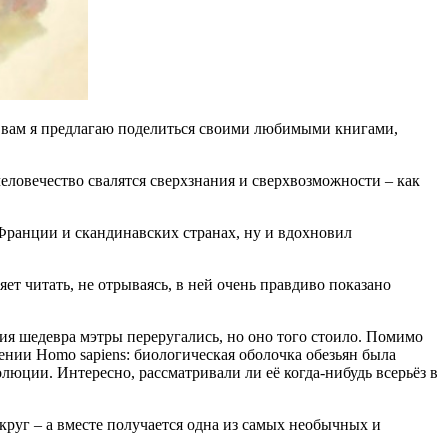
А вам я предлагаю поделиться своими любимыми книгами,
еловечество свалятся сверхзнания и сверхвозможности – как
Франции и скандинавских странах, ну и вдохновил
т читать, не отрываясь, в ней очень правдиво показано
ния шедевра мэтры переругались, но оно того стоило. Помимо
нии Homo sapiens: биологическая оболочка обезьян была
олюции. Интересно, рассматривали ли её когда-нибудь всерьёз в
круг – а вместе получается одна из самых необычных и