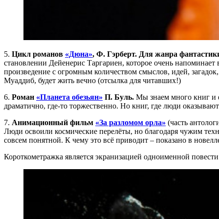
5.
Цикл романов
«Дюна»
, Ф. Гэрберт. Для жанра фантасти
становлении Дейенерис Таргариен, которое очень напоминает 
произведение с огромным количеством смыслов, идей, загадок,
Муаддиб, будет жить вечно (отсылка для читавших!)
6.
Роман
«Планета обезьян»
П. Буль.
Мы знаем много книг и ф
драматично, где-то торжественно. Но книг, где люди оказываю
7.
Анимационный фильм
«За разломом орла»
(часть антолог
Люди освоили космические перелёты, но благодаря чужим тех
совсем понятной. К чему это всё приводит – показано в новелл
Короткометражка является экранизацией одноименной повести