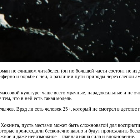
оман не слишком читабелен (он по большей части состоит не из 
ферно и борьбе с ней, о различии пути природы через слепой а
массовой культуре: чаще всего мрачные, парадоксальные и не о
тем, что в ней есть такая модель.
улычев. Вряд ли есть человек 25+, который не смотрел в детстве 
а Хокинга, пусть местами может быть сложноватой для восприят
оторые происходили бесконечно давно и будут происходить беск
ожное и даже невозможное – главная наша сила и вдохновение.