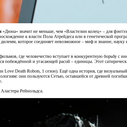
ки
«Дюна» значит не меньше, чем «Властелин колец» –
для фэнтэ
восхождение к власти Пола Атрейдеса или в генетической прогр
 дилемм, которое соединяет невозможное – миф и знание, науку
ильмов, где человечество вступает в конкурентную борьбу с ино
тся побеждённой и угасающей расой – единицы. Этот сатирическ
ии Love Death Robots, 1 сезон). Ещё одна история, где визуальн
нологиям: они пользуются Сетью, оставшейся от древней погиб
е.
 Аластера Рейнольдса.