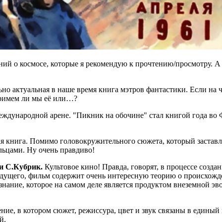
ений о космосе, которые я рекомендую к прочтению/просмотру. 
но актуальная в наше время книга мэтров фантастики. Если на ч
примем ли мы её или…?
еждународной арене. "Пикник на обочине" стал книгой года во 
я книга. Помимо головокружительного сюжета, который заставляе
льцами. Ну очень правдиво!
 и С.Кубрик.
Культовое кино! Правда, говорят, в процессе созда
удущего, фильм содержит очень интересную теорию о происхожде
ознание, которое на самом деле является продуктом внеземной эв
ние, в котором сюжет, режиссура, цвет и звук связаны в единый 
й.