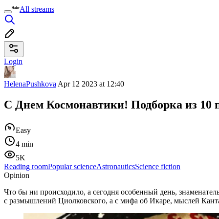
All streams
Login
HelenaPushkova
Apr 12 2023 at 12:40
С Днем Космонавтики! Подборка из 10 
Easy
4 min
5K
Reading room
Popular science
Astronautics
Science fiction
Opinion
Что бы ни происходило, а сегодня особенный день, знаменатель
с размышлений Циолковского, а с мифа об Икаре, мыслей Канта