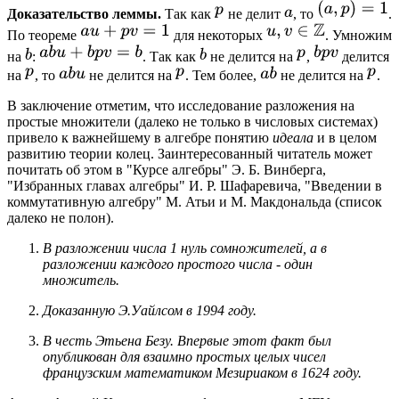
Доказательство леммы.
Так как
не делит
, то
.
По теореме
для некоторых
. Умножим
на
:
. Так как
не делится на
,
делится
на
, то
не делится на
. Тем более,
не делится на
.
В заключение отметим, что исследование разложения на
простые множители (далеко не только в числовых системах)
привело к важнейшему в алгебре понятию
идеала
и в целом
развитию теории колец. Заинтересованный читатель может
почитать об этом в "Курсе алгебры" Э. Б. Винберга,
"Избранных главах алгебры" И. Р. Шафаревича, "Введении в
коммутативную алгебру" М. Атьи и М. Макдональда (список
далеко не полон).
В разложении числа 1 нуль сомножителей, а в
разложении каждого простого числа - один
множитель.
Доказанную Э.Уайлсом в 1994 году.
В честь Этьена Безу. Впервые этот факт был
опубликован для взаимно простых целых чисел
французским математиком Мезириаком в 1624 году.