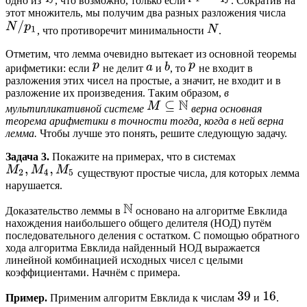
одно из
, что возможно, только если
. Сократив на
этот множитель, мы получим два разных разложения числа
, что противоречит минимальности
.
Отметим, что лемма очевидно вытекает из основной теоремы
арифметики: если
не делит
и
, то
не входит в
разложения этих чисел на простые, а значит, не входит и в
разложение их произведения. Таким образом,
в
мультипликативной системе
верна основная
теорема арифметики в точности тогда, когда в ней верна
лемма.
Чтобы лучше это понять, решите следующую задачу.
Задача 3.
Покажите на примерах, что в системах
существуют простые числа, для которых лемма
нарушается.
Доказательство леммы в
основано на алгоритме Евклида
нахождения наибольшего общего делителя (НОД) путём
последовательного деления с остатком. С помощью обратного
хода алгоритма Евклида найденный НОД выражается
линейной комбинацией исходных чисел с целыми
коэффициентами. Начнём с примера.
Пример.
Применим алгоритм Евклида к числам
и
.