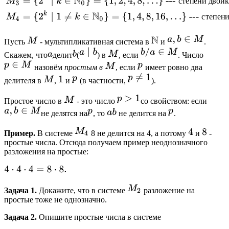
Пусть
- мультипликативная система в
и
.
Скажем, что
делит
(
) в
, если
. Число
назовём
простым в
, если
имеет ровно два
делителя в
,
и
(в частности,
).
Простое число в
- это число
со свойством: если
не делятся на
, то
не делится на
.
Пример.
В системе
8 не делится на 4, а потому
и
-
простые числа. Отсюда получаем пример неоднозначного
разложения на простые:
Задача 1.
Докажите, что в системе
разложение на
простые тоже не однозначно.
Задача 2.
Опишите простые числа в системе