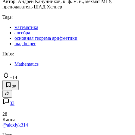
Автор: Андрей Канунников, к. ф.-м. н., мехмат МГУ,
преподаватель ШАД Хелпер
Tags:
математика
алгебра
основная теорема арифметики
шад helper
Hubs:
Mathematics
+14
35
33
28
Karma
@alexlyk314