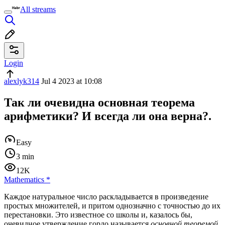
All streams
Login
alexlyk314
Jul 4 2023 at 10:08
Так ли очевидна основная теорема
арифметики? И всегда ли она верна?.
Easy
3 min
12K
Mathematics
*
Каждое натуральное число раскладывается в произведение
простых множителей, и притом однозначно с точностью до их
перестановки. Это известное со школы и, казалось бы,
очевидное утверждение гордо называется
основной теоремой