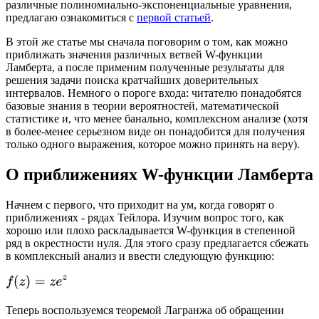
различные полиномиально-экспоненциальные уравнения,
предлагаю ознакомиться с
первой статьей
.
В этой же статье мы сначала поговорим о том, как можно
приближать значения различных ветвей W-функции
Ламберта, а после применим полученные результаты для
решения задачи поиска кратчайших доверительных
интервалов. Немного о пороге входа: читателю понадобятся
базовые знания в теории вероятностей, математической
статистике и, что менее банально, комплексном анализе (хотя
в более-менее серьезном виде он понадобится для получения
только одного выражения, которое можно принять на веру).
О приближениях W-функции Ламберта
Начнем с первого, что приходит на ум, когда говорят о
приближениях - рядах Тейлора. Изучим вопрос того, как
хорошо или плохо раскладывается W-функция в степенной
ряд в окрестности нуля. Для этого сразу предлагается сбежать
в комплексный анализ и ввести следующую функцию:
Теперь воспользуемся теоремой Лагранжа об обращении