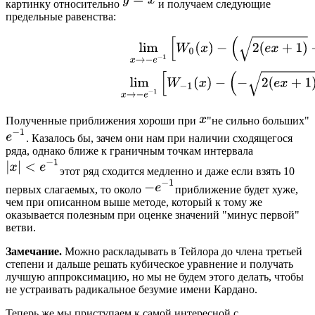
картинку относительно
и получаем следующие
предельные равенства:
Полученные приближения хороши при
"не сильно больших"
. Казалось бы, зачем они нам при наличии сходящегося
ряда, однако ближе к граничным точкам интервала
этот ряд сходится медленно и даже если взять 10
первых слагаемых, то около
приближение будет хуже,
чем при описанном выше методе, который к тому же
оказывается полезным при оценке значений "минус первой"
ветви.
Замечание.
Можно раскладывать в Тейлора до члена третьей
степени и дальше решать кубическое уравнение и получать
лучшую аппроксимацию, но мы не будем этого делать, чтобы
не устраивать радикальное безумие имени Кардано.
Теперь же мы приступаем к самой интересной с