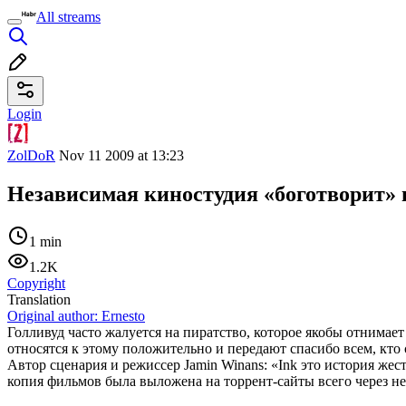
All streams
Login
ZolDoR
Nov 11 2009 at 13:23
Независимая киностудия «боготворит» 
1 min
1.2K
Copyright
Translation
Original author:
Ernesto
Голливуд часто жалуется на пиратство, которое якобы отнимает
относятся к этому положительно и передают спасибо всем, кто 
Автор сценария и режиссер Jamin Winans: «Ink это история жес
копия фильмов была выложена на торрент-сайты всего через не