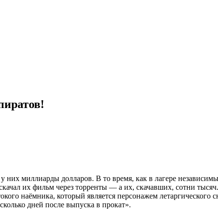
пиратов!
 у них миллиарды долларов. В то время, как в лагере независимы
скачал их фильм через торренты — а их, скачавших, сотни тысяч
токого наёмника, который является персонажем летаргического сна
сколько дней после выпуска в прокат».