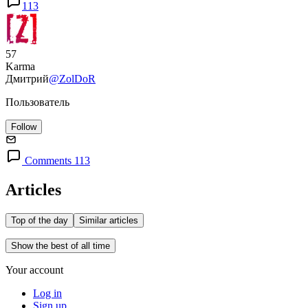
113
57
Karma
Дмитрий
@ZolDoR
Пользователь
Follow
Comments 113
Articles
Top of the day
Similar articles
Show the best of all time
Your account
Log in
Sign up