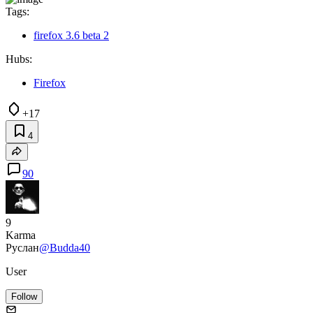
Tags:
firefox 3.6 beta 2
Hubs:
Firefox
+17
4
90
9
Karma
Руслан
@Budda40
User
Follow