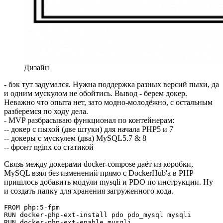
Дизайн
- бэк тут задумался. Нужна поддержка разных версий пыхи, да
и одним мускулом не обойтись. Вывод - берем докер.
Неважно что опыта нет, зато модно-молодёжно, с остальным
разберемся по ходу дела.
- MVP разбрасываю функционал по контейнерам:
-- докер с пыхой (две штуки) для начала PHP5 и 7
-- докеры с мускулем (два) MySQL5.7 & 8
-- фронт nginx со статикой
Связь между докерами docker-compose даёт из коробки,
MySQL взял без изменений прямо с DockerHub'а в PHP
пришлось добавить модули mysqli и PDO по инструкции. Ну
и создать папку для хранения загруженного кода.
FROM php:5-fpm

RUN docker-php-ext-install pdo pdo_mysql mysqli

RUN docker-php-ext-enable mysqli 
