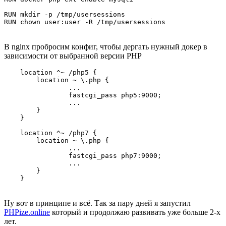
RUN mkdir -p /tmp/usersessions

RUN chown user:user -R /tmp/usersessions
В nginx пробросим конфиг, чтобы дергать нужный докер в
зависимости от выбранной версии PHP
    location ^~ /php5 {

        location ~ \.php {

                ...

                fastcgi_pass php5:9000;

                ...

        }

    }

    location ^~ /php7 {

        location ~ \.php {

                ...

                fastcgi_pass php7:9000;

                ...

        }

    }
Ну вот в принципе и всё. Так за пару дней я запустил
PHPize.online
который и продолжаю развивать уже больше 2-х
лет.