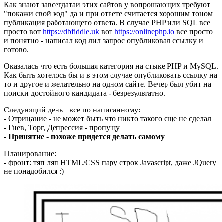
Как знают завсегдатаи этих сайтов у вопрошающих требуют
"покажи свой код" да и при ответе считается хорошим тоном
публикация работающего ответа. В случае PHP или SQL все
просто вот
https://dbfiddle.uk
вот
https://onlinephp.io
все просто
и понятно - написал код лил запрос опубликовал ссылку и
готово.
Оказалась что есть большая категория на стыке PHP и MySQL.
Как быть хотелось бы и в этом случае опубликовать ссылку на
то и другое и желательно на одном сайте. Вечер был убит на
поиски достойного кандидата - безрезультатно.
Следующий день - все по написанному:
- Отрицание - не может быть что никто такого еще не сделал
- Гнев, Торг, Депрессия - пропущу
-
Принятие - похоже придется делать самому
Планирование:
- фронт: тяп ляп HTML/CSS пару строк Javascript, даже JQuery
не понадобился :)