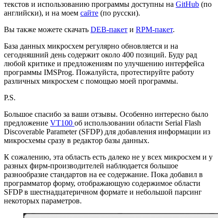
текстов и использованию программы доступны на
GitHub
(по
английски), и на моем
сайте
(по русски).
Вы также можете скачать
DEB-пакет
и
RPM-пакет
.
База данных микросхем регулярно обновляется и на
сегодняшний день содержит около 400 позиций. Буду рад
любой критике и предложениям по улучшению интерфейса
программы IMSProg. Пожалуйста, протестируйте работу
различных микросхем с помощью моей программы.
P.S.
Большое спасибо за ваши отзывы. Особенно интересно было
предложение
VT100
об использовании области Serial Flash
Discoverable Parameter (SFDP) для добавления информации из
микросхемы сразу в редактор базы данных.
К сожалению, эта область есть далеко не у всех микросхем и у
разных фирм-производителей наблюдается большое
разнообразие стандартов на ее содержание. Пока добавил в
программатор форму, отображающую содержимое области
SFDP в шестнадцатеричном формате и небольшой парсинг
некоторых параметров.