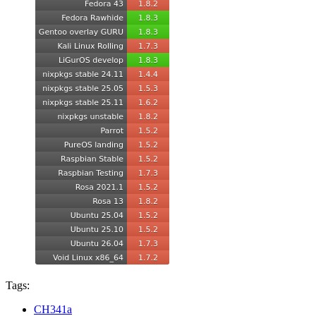
Tags:
CH341a