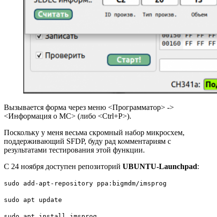
Вызывается форма через меню <Программатор> ->
<Информация о МС> (либо <Ctrl+P>).
Поскольку у меня весьма скромный набор микросхем,
поддерживающий SFDP, буду рад комментариям с
результатами тестирования этой функции.
С 24 ноября доступен репозиторий
UBUNTU-Launchpad
:
sudo add-apt-repository ppa:bigmdm/imsprog
sudo apt update
sudo apt install imsprog