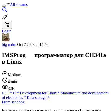
All streams
Login
big-mdm
Oct 7 2023 at 14:46
IMSProg — программатор для CH341a
в Linux
Medium
4 min
32K
C++
*
C
*
Development for Linux
*
Manufacture and development
of electronics
*
Data storage
*
From sandbox
Несколько лет назад я полностью перешел на
Linux
, и все