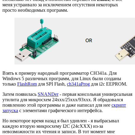
меня устраивало за исключением отсутствия некоторых
просто необходимых программ.
Взять к примеру народный программатор CH341a. Для
Windows 5 различных программ, для Linux были созданы
только
FlashRom
для SPI Flash,
ch341aProg
для i2c EEPROM.
Затем появилась
SNANDer
- первая консольная универсальная
утилита для микросхем 24xxx/25xxx/93xxx. Я обрадовался
появлению этой программы и даже написал для нее
скрипт
запуска
с элементами графического интерфейса.
Но некоторое время назад я был удивлен - я выбрасывал
каждую вторую микросхему I2C (24сXXX) из-за
невозможности их чтения и записи. В тот момент мне