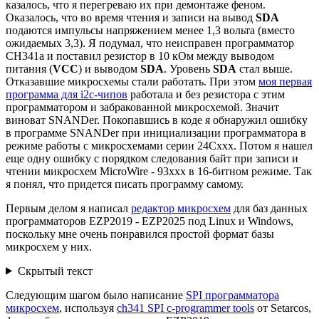
казалось, что я перегреваю их при демонтаже феном.
Оказалось, что во время чтения и записи на вывод
SDA
подаются импульсы напряжением менее 1,3 вольта (вместо
ожидаемых 3,3). Я подумал, что неисправен программатор
CH341a и поставил резистор в 10 кОм между выводом
питания (
VCC
) и выводом
SDA
. Уровень
SDA
стал выше.
Отказавшие микросхемы стали работать. При этом
моя первая
программа для i2c-чипов
работала и без резистора с этим
программатором и забракованной микросхемой. Значит
виноват SNANDer. Покопавшись в коде я обнаружил ошибку
в программе SNANDer при инициализации программатора в
режиме работы с микросхемами серии 24Сxxx. Потом я нашел
еще одну ошибку с порядком следования байт при записи и
чтении микросхем MicroWire - 93xxx в 16-битном режиме. Так
я понял, что придется писать программу самому.
Первым делом я написал
редактор микросхем
для баз данных
программаторов EZP2019 - EZP2025 под Linux и Windows,
поскольку мне очень понравился простой формат базы
микросхем у них.
Скрытый текст
Следующим шагом было написание
SPI программатора
микросхем
, используя
ch341 SPI c-programmer tools
от Setarcos,