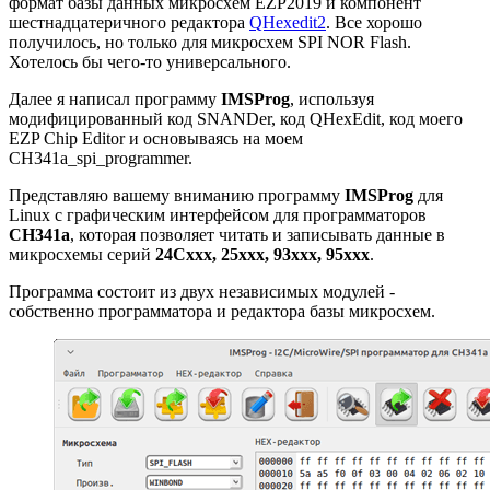
формат базы данных микросхем EZP2019 и компонент
шестнадцатеричного редактора
QHexedit2
. Все хорошо
получилось, но только для микросхем SPI NOR Flash.
Хотелось бы чего-то универсального.
Далее я написал программу
IMSProg
, используя
модифицированный код SNANDer, код QHexEdit, код моего
EZP Chip Editor и основываясь на моем
CH341a_spi_programmer.
Представляю вашему вниманию программу
IMSProg
для
Linux с графическим интерфейсом для программаторов
CH341a
, которая позволяет читать и записывать данные в
микросхемы серий
24Cxxx, 25xxx, 93xxx, 95xxx
.
Программа состоит из двух независимых модулей -
собственно программатора и редактора базы микросхем.