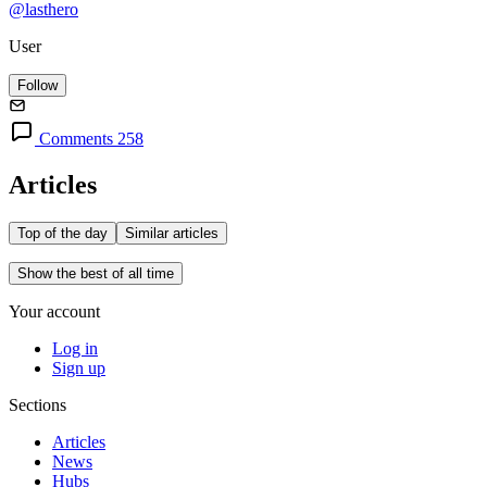
@lasthero
User
Follow
Comments 258
Articles
Top of the day
Similar articles
Show the best of all time
Your account
Log in
Sign up
Sections
Articles
News
Hubs