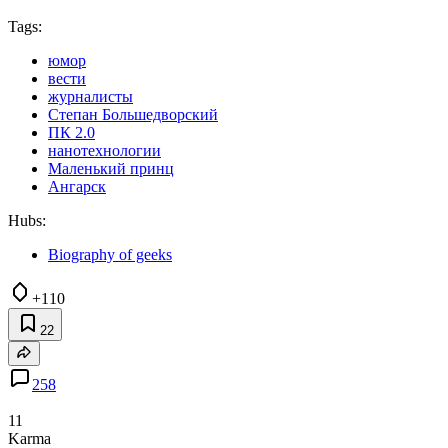
Tags:
юмор
вести
журналисты
Степан Большедворский
ПК 2.0
нанотехнологии
Маленький принц
Ангарск
Hubs:
Biography of geeks
+110
22
258
11
Karma