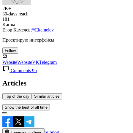
2K+
30-days reach
181
Karma
Егор Камелев
@Ekamelev
Проектирую интерфейсы
Follow
Website
Website
VK
Telegram
Comments 95
Articles
Top of the day
Similar articles
Show the best of all time
Support
Language settings