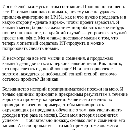
И я всё ещё нахожусь в этом состоянии. Прошло почти шесть
лет. Я только начинаю понимать, почему мне не удалось
привлечь аудиторию на LP151, как и что нужно продавать и в
какую сторону «делать вираж», чтобы проект заработал. Я
каждый месяц борюсь с желанием попробовать какое-нибудь
новое направление, на крайний случай — устроиться в чужой
проект или офис. Меня также посещают мысли о том, что
теперь я опытный создатель ИТ-продукта и можно
попробовать сделать новый.
И несмотря на все эти мысли и сомнения, я продолжаю
каждый день двигаться к первоначальной цели. Как понять,
что пора слезать с дохлой лошади? Или что горшочек с
золотом находится за небольшой тонкой стеной, которую
осталось пробить? Да никак.
Большинство историй предпринимателей похожи на мою. И
только единицы приходят к прекрасным результатам в течение
короткого промежутка времени. Чаще всего именно их
приводят в качестве примера, чтобы мотивировать
окружающих (и продавать обучение о том, как увеличивать
доходы в три раза за месяц). Если моя история закончится
успехом — я обязательно покажу, сколько лет и сомнений это
заняло. А если провалом — то мой пример тоже окажется