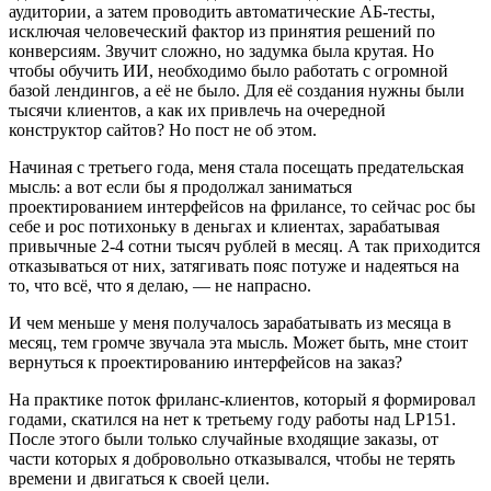
аудитории, а затем проводить автоматические АБ-тесты,
исключая человеческий фактор из принятия решений по
конверсиям. Звучит сложно, но задумка была крутая. Но
чтобы обучить ИИ, необходимо было работать с огромной
базой лендингов, а её не было. Для её создания нужны были
тысячи клиентов, а как их привлечь на очередной
конструктор сайтов? Но пост не об этом.
Начиная с третьего года, меня стала посещать предательская
мысль: а вот если бы я продолжал заниматься
проектированием интерфейсов на фрилансе, то сейчас рос бы
себе и рос потихоньку в деньгах и клиентах, зарабатывая
привычные 2-4 сотни тысяч рублей в месяц. А так приходится
отказываться от них, затягивать пояс потуже и надеяться на
то, что всё, что я делаю, — не напрасно.
И чем меньше у меня получалось зарабатывать из месяца в
месяц, тем громче звучала эта мысль. Может быть, мне стоит
вернуться к проектированию интерфейсов на заказ?
На практике поток фриланс-клиентов, который я формировал
годами, скатился на нет к третьему году работы над LP151.
После этого были только случайные входящие заказы, от
части которых я добровольно отказывался, чтобы не терять
времени и двигаться к своей цели.