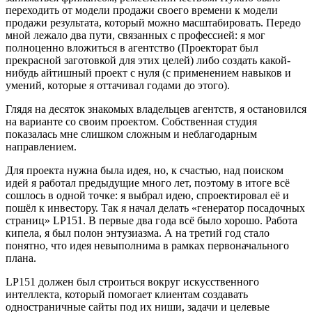
переходить от модели продажи своего времени к модели
продажи результата, который можно масштабировать. Передо
мной лежало два пути, связанных с профессией: я мог
полноценно вложиться в агентство (Проекторат был
прекрасной заготовкой для этих целей) либо создать какой-
нибудь айтишный проект с нуля (с применением навыков и
умений, которые я оттачивал годами до этого).
Глядя на десяток знакомых владельцев агентств, я остановился
на варианте со своим проектом. Собственная студия
показалась мне слишком сложным и неблагодарным
направлением.
Для проекта нужна была идея, но, к счастью, над поиском
идей я работал предыдущие много лет, поэтому в итоге всё
сошлось в одной точке: я выбрал идею, спроектировал её и
пошёл к инвестору. Так я начал делать «генератор посадочных
страниц» LP151. В первые два года всё было хорошо. Работа
кипела, я был полон энтузиазма. А на третий год стало
понятно, что идея невыполнима в рамках первоначального
плана.
LP151 должен был строиться вокруг искусственного
интеллекта, который помогает клиентам создавать
одностраничные сайты под их ниши, задачи и целевые