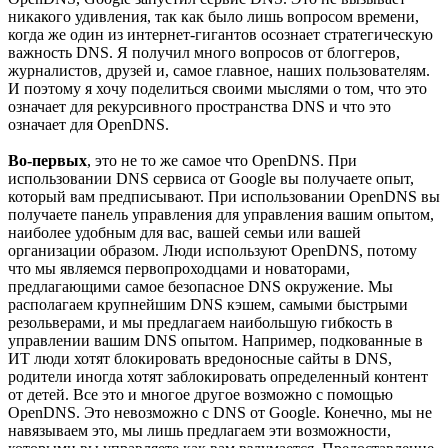
никакого удивления, так как было лишь вопросом времени,
когда же один из интернет-гигантов осознает стратегическую
важность DNS. Я получил много вопросов от блоггеров,
журналистов, друзей и, самое главное, наших пользователям.
И поэтому я хочу поделиться своими мыслями о том, что это
означает для рекурсивного пространства DNS и что это
означает для OpenDNS.
Во-первых
, это не то же самое что OpenDNS. При
использовании DNS сервиса от Google вы получаете опыт,
который вам предписывают. При использовании OpenDNS вы
получаете панель управления для управления вашим опытом,
наиболее удобным для вас, вашей семьи или вашей
организации образом. Люди используют OpenDNS, потому
что мы являемся первопроходцами и новаторами,
предлагающими самое безопасное DNS окружение. Мы
располагаем крупнейшим DNS кэшем, самыми быстрыми
резольверами, и мы предлагаем наибольшую гибкость в
управлении вашим DNS опытом. Например, подкованные в
ИТ люди хотят блокировать вредоносные сайты в DNS,
родители иногда хотят заблокировать определенный контент
от детей. Все это и многое другое возможно с помощью
OpenDNS. Это невозможно с DNS от Google. Конечно, мы не
навязываем это, мы лишь предлагаем эти возможности,