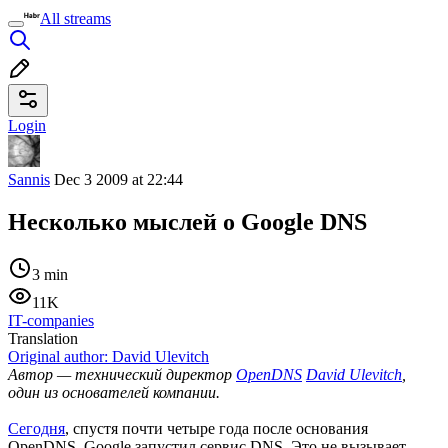
All streams
Login
Sannis
Dec 3 2009 at 22:44
Несколько мыcлей о Google DNS
3 min
11K
IT-companies
Translation
Original author:
David Ulevitch
Автор — технический директор
OpenDNS
David Ulevitch
,
один из основателей компании.
Сегодня
, спустя почти четыре года после основания
OpenDNS, Google запустил сервис DNS. Это не вызывает