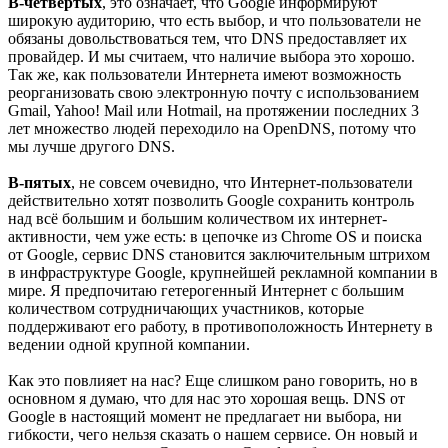
В-четвертых
, это означает, что Google информируют
широкую аудиторию, что есть выбор, и что пользователи не
обязаны довольствоваться тем, что DNS предоставляет их
провайдер. И мы считаем, что наличие выбора это хорошо.
Так же, как пользователи Интернета имеют возможность
реорганизовать свою электронную почту с использованием
Gmail, Yahoo! Mail или Hotmail, на протяжении последних 3
лет множество людей переходило на OpenDNS, потому что
мы лучше другого DNS.
В-пятых
, не совсем очевидно, что Интернет-пользователи
действительно хотят позволить Google сохранить контроль
над всё большим и большим количеством их интернет-
активности, чем уже есть: в цепочке из Chrome OS и поиска
от Google, сервис DNS становится заключительным штрихом
в инфраструктуре Google, крупнейшей рекламной компании в
мире. Я предпочитаю гетерогенный Интернет с большим
количеством сотрудничающих участников, которые
поддерживают его работу, в противоположность Интернету в
ведении одной крупной компании.
Как это повлияет на нас? Еще слишком рано говорить, но в
основном я думаю, что для нас это хорошая вещь. DNS от
Google в настоящий момент не предлагает ни выбора, ни
гибкости, чего нельзя сказать о нашем сервисе. Он новый и