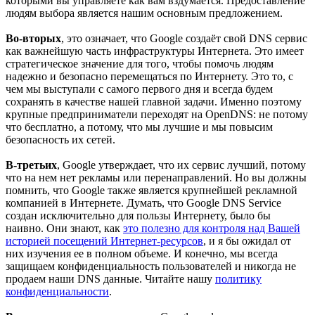
которыми вы управляете как вам вздумается. Предоставление
людям выбора является нашим основным предложением.
Во-вторых
, это означает, что Google создаёт свой DNS сервис
как важнейшую часть инфраструктуры Интернета. Это имеет
стратегическое значение для того, чтобы помочь людям
надежно и безопасно перемещаться по Интернету. Это то, с
чем мы выступали с самого первого дня и всегда будем
сохранять в качестве нашей главной задачи. Именно поэтому
крупные предприниматели переходят на OpenDNS: не потому
что бесплатно, а потому, что мы лучшие и мы повысим
безопасность их сетей.
В-третьих
, Google утверждает, что их сервис лучший, потому
что на нем нет рекламы или перенаправлений. Но вы должны
помнить, что Google также является крупнейшей рекламной
компанией в Интернете. Думать, что Google DNS Service
создан исключительно для пользы Интернету, было бы
наивно. Они знают, как
это полезно для контроля над Вашей
историей посещений Интернет-ресурсов
, и я бы ожидал от
них изучения ее в полном объеме. И конечно, мы всегда
защищаем конфиденциальность пользователей и никогда не
продаем наши DNS данные. Читайте нашу
политику
конфиденциальности
.