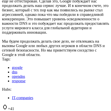
еще не оттестирован. Сделав это, Google побуждает нас
продолжать делать наш сервис лучше. И в конечном счете, это
бизнес, который с тех пор как мы появились на рынке стал
агрессивней, однако пока что мы победили в справедливой
конкуренции. Это повышает уровень осведомленности о
важности DNS и это побуждает нас продолжать предоставлять
услуги мирового класса для глобальной аудитории и
поддерживать инновации.
Мы будем продолжать делать свое дело, не отвлекаясь на
вызовы Google или любых других игроков в области DNS и
сетевой безопасности. Но мы приветствуем соседство с
Google в этой области.
Tags:
google
dns
opendns
response
Hubs:
IT-companies
+41