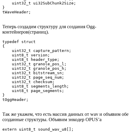
    uint32_t ui32SubChunk2Size;

}

tWaveHeader;
Теперь создадим структуру для создания Ogg-
контейнеров(страниц).
typedef struct

{

    uint32_t capture_pattern;

    uint8_t version;

    uint8_t header_type;

    uint32_t granole_pos_l;

    uint32_t granole_pos_h;

    uint32_t bitstream_sn;

    uint32_t page_seq_num;

    uint32_t checksum;

    uint8_t segments_length;

    uint8_t page_segments;

}

tOggHeader;
Так же укажем, что есть массив данных от wav и объявим обе
созданные структуры. Объявим энкодер OPUS’a
extern uint8_t sound_wav_u8[];
