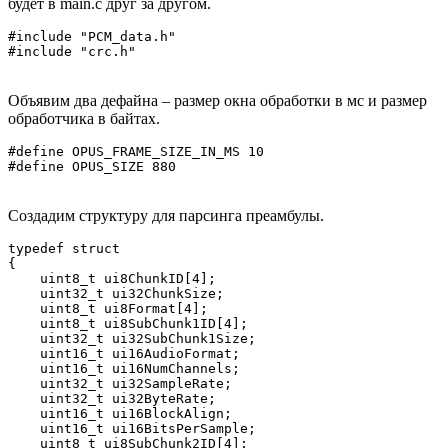
будет в main.c друг за другом.
#include "PCM_data.h"

#include "crc.h"
Объявим два дефайна – размер окна обработки в мс и размер
обработчика в байтах.
#define OPUS_FRAME_SIZE_IN_MS 10

#define OPUS_SIZE 880
Создадим структуру для парсинга преамбулы.
typedef struct

{

    uint8_t ui8ChunkID[4];

    uint32_t ui32ChunkSize;

    uint8_t ui8Format[4];

    uint8_t ui8SubChunk1ID[4];

    uint32_t ui32SubChunk1Size;

    uint16_t ui16AudioFormat;

    uint16_t ui16NumChannels;

    uint32_t ui32SampleRate;

    uint32_t ui32ByteRate;

    uint16_t ui16BlockAlign;

    uint16_t ui16BitsPerSample;

    uint8_t ui8SubChunk2ID[4];
