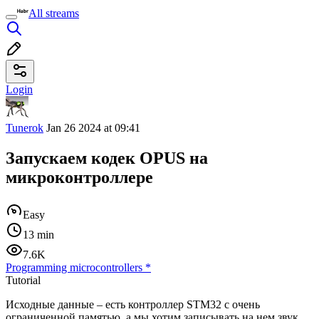
All streams
Login
Tunerok
Jan 26 2024 at 09:41
Запускаем кодек OPUS на
микроконтроллере
Easy
13 min
7.6K
Programming microcontrollers
*
Tutorial
Исходные данные – есть контроллер STM32 с очень
ограниченной памятью, а мы хотим записывать на нем звук.