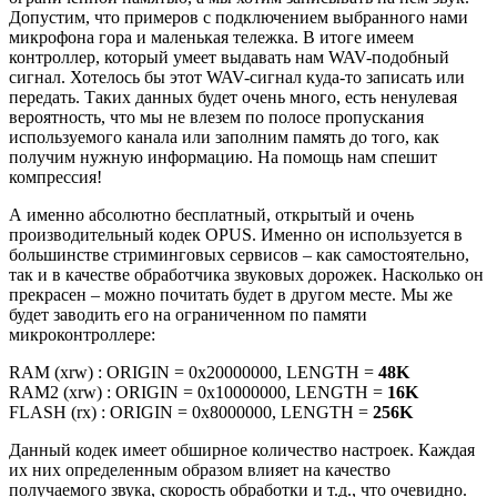
Допустим, что примеров с подключением выбранного нами
микрофона гора и маленькая тележка. В итоге имеем
контроллер, который умеет выдавать нам WAV-подобный
сигнал. Хотелось бы этот WAV-сигнал куда-то записать или
передать. Таких данных будет очень много, есть ненулевая
вероятность, что мы не влезем по полосе пропускания
используемого канала или заполним память до того, как
получим нужную информацию. На помощь нам спешит
компрессия!
А именно абсолютно бесплатный, открытый и очень
производительный кодек OPUS. Именно он используется в
большинстве стриминговых сервисов – как самостоятельно,
так и в качестве обработчика звуковых дорожек. Насколько он
прекрасен – можно почитать будет в другом месте. Мы же
будет заводить его на ограниченном по памяти
микроконтроллере:
RAM (xrw) : ORIGIN = 0x20000000, LENGTH =
48K
RAM2 (xrw) : ORIGIN = 0x10000000, LENGTH =
16K
FLASH (rx) : ORIGIN = 0x8000000, LENGTH =
256K
Данный кодек имеет обширное количество настроек. Каждая
их них определенным образом влияет на качество
получаемого звука, скорость обработки и т.д., что очевидно.