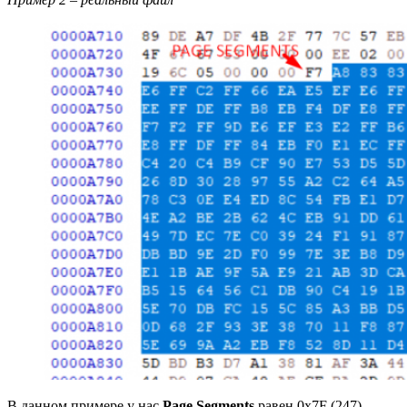
В данном примере у нас
Page Segments
равен 0x7F (247).