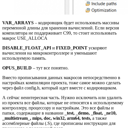
VAR_ARRAYS
– кодировщик будет использовать массивы
переменной длины для хранения вычислений. Если версия
компилятора не поддерживает С99, то стоит использовать
макрос USE_ALLOCA
DISABLE_FLOAT_API
и
FIXED_POINT
ускоряют
вычисления на микроконтроллере и уменьшают
используемую память.
OPUS_BUILD
– тут все понятно.
Вместо прописывания данных макросов непосредственно в
настройках компиляции проекта, тоже самое можно сделать
через файл config.h, который идет вместе с кодировщиком.
А сейчас неинтересная часть. Нужно исключить или удалить
из проекта все файлы, которые не относятся к используемому
контроллеру, процессору и настройкам. Это все файлы и
папки, содержащие в названии
_test, _demo, _float, _ne10,
_multistream_, mips, doc, win32, arm64, tests,
а также
ассемблерные файлы (.S), где прописаны инструкции для