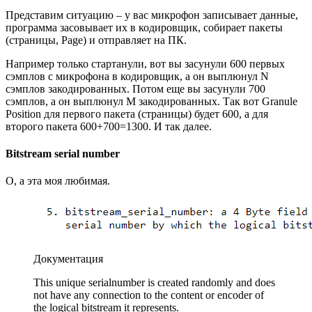
Представим ситуацию – у вас микрофон записывает данные,
программа засовывает их в кодировщик, собирает пакеты
(страницы, Page) и отправляет на ПК.
Например только стартанули, вот вы засунули 600 первых
сэмплов с микрофона в кодировщик, а он выплюнул N
сэмплов закодированных. Потом еще вы засунули 700
сэмплов, а он выплюнул M закодированных. Так вот Granule
Position для первого пакета (страницы) будет 600, а для
второго пакета 600+700=1300. И так далее.
Bitstream serial number
О, а эта моя любимая.
Документация
This unique serialnumber is created randomly and does
not have any connection to the content or encoder of
the logical bitstream it represents.