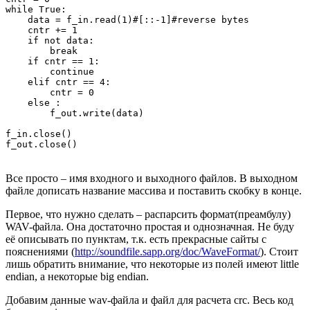
while True:

    data = f_in.read(1)#[::-1]#reverse bytes

    cntr += 1

    if not data:

        break

    if cntr == 1:

        continue

    elif cntr == 4:

        cntr = 0

    else :

        f_out.write(data)

f_in.close()

f_out.close()
Все просто – имя входного и выходного файлов. В выходном
файле дописать название массива и поставить скобку в конце.
Первое, что нужно сделать – распарсить формат(преамбулу)
WAV-файла. Она достаточно простая и однозначная. Не буду
её описывать по пунктам, т.к. есть прекрасные сайты с
пояснениями (
http://soundfile.sapp.org/doc/WaveFormat/
). Стоит
лишь обратить внимание, что некоторые из полей имеют little
endian, а некоторые big endian.
Добавим данные wav-файла и файл для расчета crc. Весь код