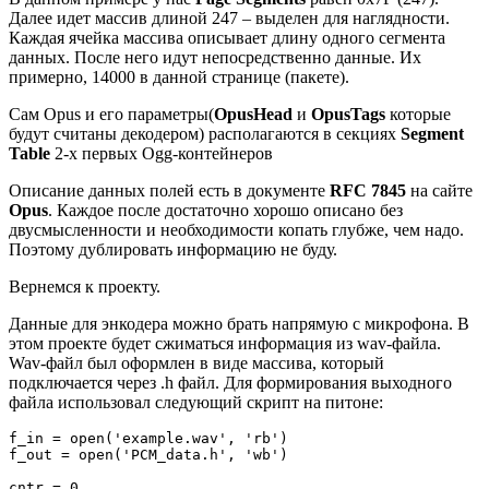
Далее идет массив длиной 247 – выделен для наглядности.
Каждая ячейка массива описывает длину одного сегмента
данных. После него идут непосредственно данные. Их
примерно, 14000 в данной странице (пакете).
Сам Opus и его параметры(
OpusHead
и
OpusTags
которые
будут считаны декодером) располагаются в секциях
Segment
Table
2-х первых Ogg-контейнеров
Описание данных полей есть в документе
RFC 7845
на сайте
Opus
. Каждое после достаточно хорошо описано без
двусмысленности и необходимости копать глубже, чем надо.
Поэтому дублировать информацию не буду.
Вернемся к проекту.
Данные для энкодера можно брать напрямую с микрофона. В
этом проекте будет сжиматься информация из wav-файла.
Wav-файл был оформлен в виде массива, который
подключается через .h файл. Для формирования выходного
файла использовал следующий скрипт на питоне:
f_in = open('example.wav', 'rb')

f_out = open('PCM_data.h', 'wb')

cntr = 0
