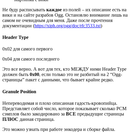
Не буду расписывать
каждое
из полей – их описание есть на
вики и на сайте разрабов Ogg. Остановлю внимание лишь на
самом не очевидным для меня. Даже после прочтения
документации (
https://xiph.org/ogg/doc/rfc3533.txt
)
Header Type
0x02 для самого первого
0x04 для самого последнего
Это все верно. А вот для тех, кто МЕЖДУ ними Header Type
должен быть
0x00
, если только это не разбитый на 2 “Ogg-
страницы” пакет с данными, что бывает крайне редко.
Granule Position
Непереводимая и плохо описанная гадость-кровопийца.
Представляет собой число, которое показывает сколько PCM
сэмплов было закодировано за
ВСЕ
предыдущие страницы
ПЛЮС
данная страница.
Это можно узнать при работе энкодера и сборке файла.