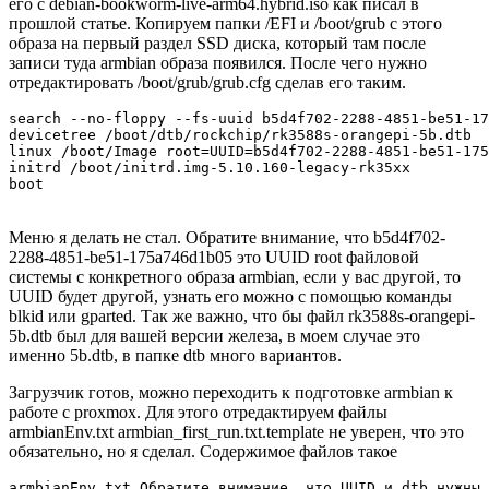
его с debian-bookworm-live-arm64.hybrid.iso как писал в
прошлой статье. Копируем папки /EFI и /boot/grub с этого
образа на первый раздел SSD диска, который там после
записи туда armbian образа появился. После чего нужно
отредактировать /boot/grub/grub.cfg сделав его таким.
search --no-floppy --fs-uuid b5d4f702-2288-4851-be51-17
devicetree /boot/dtb/rockchip/rk3588s-orangepi-5b.dtb

linux /boot/Image root=UUID=b5d4f702-2288-4851-be51-175
initrd /boot/initrd.img-5.10.160-legacy-rk35xx

boot
Меню я делать не стал. Обратите внимание, что b5d4f702-
2288-4851-be51-175a746d1b05 это UUID root файловой
системы с конкретного образа armbian, если у вас другой, то
UUID будет другой, узнать его можно с помощью команды
blkid или gparted. Так же важно, что бы файл rk3588s-orangepi-
5b.dtb был для вашей версии железа, в моем случае это
именно 5b.dtb, в папке dtb много вариантов.
Загрузчик готов, можно переходить к подготовке armbian к
работе с proxmox. Для этого отредактируем файлы
armbianEnv.txt armbian_first_run.txt.template не уверен, что это
обязательно, но я сделал. Содержимое файлов такое
armbianEnv.txt Обратите внимание, что UUID и dtb нужны 