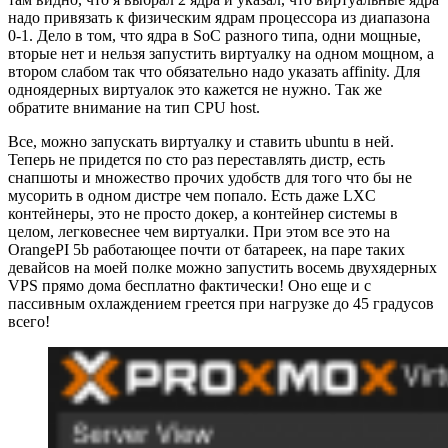
надо привязать к физическим ядрам процессора из диапазона
0-1. Дело в том, что ядра в SoC разного типа, одни мощные,
вторые нет и нельзя запустить виртуалку на одном мощном, а
втором слабом так что обязательно надо указать affinity. Для
одноядерных виртуалок это кажется не нужно. Так же
обратите внимание на тип CPU host.
Все, можно запускать виртуалку и ставить ubuntu в ней.
Теперь не придется по сто раз переставлять дистр, есть
снапшоты и множество прочих удобств для того что бы не
мусорить в одном дистре чем попало. Есть даже LXC
контейнеры, это не просто докер, а контейнер системы в
целом, легковеснее чем виртуалки. При этом все это на
OrangePI 5b работающее почти от батареек, на паре таких
девайсов на моей полке можно запустить восемь двухядерных
VPS прямо дома бесплатно фактически! Оно еще и с
пассивным охлаждением греется при нагрузке до 45 градусов
всего!