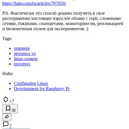
https://habr.com/ru/articles/797659/
P.S. Фактически это способ дешево получить в свое
распоряжение настоящее взрослое облако с ceph, сложными
сетями, бэкапами, снапшетами, мониторингом, репликацией
и бесконечным полем для экспериментов ;)
Tags:
orangepi
proxmox ve
linux-сервер
proxmox
Hubs:
Configuring Linux
Development for Raspberry Pi
+7
39
7