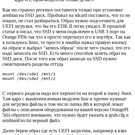
Как ни странно proxmox поставится только при установке
armbian на SSD диск. Пробовал на sdcard поставить, что то не
пошло, не стал разбираться. Образ нужно подготовить для
UEFI загрузки, что бы его EDK II легко увидел. В прошлой
статье я писал, что SSD у меня подключен в USB 3 порт на
Orange PI5b так что я просто переткнул его в ноутбук. Так как
я пользуюсь linux, то просто в nautilus нажал правую кнопку
на образе и выбрал "запись образа" после чего указал, что его
надо записать на SSD. Есть много способов залить образ на
SSD диск. После того как образ записан на SSD нужно
смонтировать разделы оттуда
mount /dev/sde1 /mnt/1

mount /dev/sde2 /mnt/2
С первого раздела надо все перенести на второй в папку /boot.
Там ядро с вышеописанным модулем fuse и прочие нужные
для загрузки файлы в том числе папка dtb в которой лежат
файлы с описанием оборудования на вашей версии OrangePI
5(b) обратите внимание, что нужно будет указать в grub.cfg и
armbianEnv.txt верный файл.
Далее берем образ где есть UEFI загрузчик, например я взял