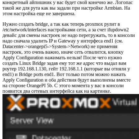
конкретный айпишник у вас будет свой конечно же. Логопас
такой же для рута как вы задали при настройке Armbian. На
этом настройка еще не завершена.
Нужно создать bridge, а так как теперь proxmox рулит в
/etc/network/interfaces настройками сети, а за счет ifupdown2
девайс для смены настроек не надо перегружать, то в консоли
надо сначала удалить IP и Gateway у интерфеса end1 (см.
Datacenter->orangepi5->System->Network) не применяя
настроек, это очень важно, иначе сеть отвалится, кнопку
Apply Configuration нажимать нельзя! После чего нужно
создать Linux Bridge задав ему тот же адрес что выдал вам
роутер 192.168.1.130, гейт 192.168.1.1 (которые вы отняли у
end1) и Bridge ports end1. Вот только потом можно нажать
Apply Configuration и оба действия будут выполнены вместе
на стороне OrangePI 5b. С этого момента у вас в консоли
появится два сетевых интерфейса как на картинке.