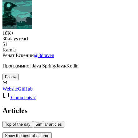
16K+
30-days reach
51
Karma
Ренат Ескенин
@3draven
Программист Java Spring/Java/Kotlin
Follow
Website
GitHub
Comments 7
Articles
Top of the day
Similar articles
Show the best of all time