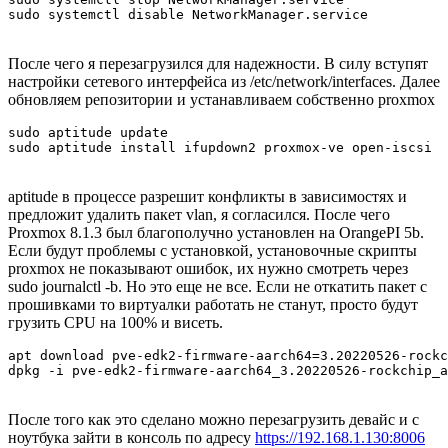
sudo systemctl disable NetworkManager.service
После чего я перезагрузился для надежности. В силу вступят
настройки сетевого интерфейса из /etc/network/interfaces. Далее
обновляем репозитории и устанавливаем собственно proxmox
sudo aptitude update

sudo aptitude install ifupdown2 proxmox-ve open-iscsi
aptitude в процессе разрешит конфликты в зависимостях и
предложит удалить пакет vlan, я согласился. После чего
Proxmox 8.1.3 был благополучно установлен на OrangePI 5b.
Если будут проблемы с установкой, установочные скрипты
proxmox не показывают ошибок, их нужно смотреть через
sudo journalctl -b. Но это еще не все. Если не откатить пакет с
прошивками то виртуалки работать не станут, просто будут
грузить CPU на 100% и висеть.
apt download pve-edk2-firmware-aarch64=3.20220526-rockc
dpkg -i pve-edk2-firmware-aarch64_3.20220526-rockchip_a
После того как это сделано можно перезагрузить девайс и с
ноутбука зайти в консоль по адресу
https://192.168.1.130:8006