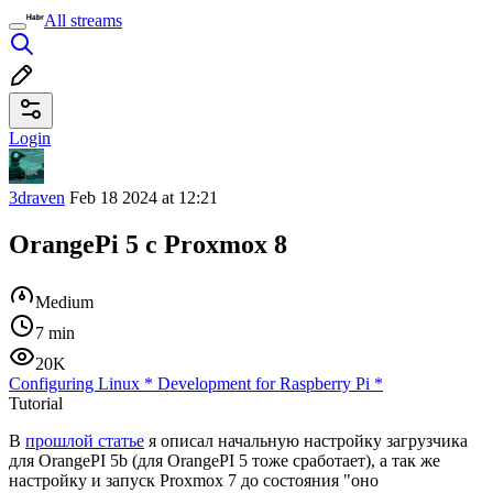
All streams
Login
3draven
Feb 18 2024 at 12:21
OrangePi 5 с Proxmox 8
Medium
7 min
20K
Configuring Linux
*
Development for Raspberry Pi
*
Tutorial
В
прошлой статье
я описал начальную настройку загрузчика
для OrangePI 5b (для OrangePI 5 тоже сработает), а так же
настройку и запуск Proxmox 7 до состояния "оно