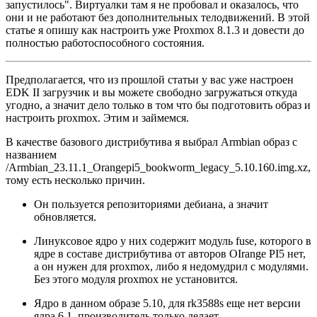
запустилось". Виртуалки там я не пробовал и оказалось, что
они и не работают без дополнительных телодвижений. В этой
статье я опишу как настроить уже Proxmox 8.1.3 и довести до
полностью работоспособного состояния.
Предполагается, что из прошлой статьи у вас уже настроен
EDK II загрузчик и вы можете свободно загружаться откуда
угодно, а значит дело только в том что бы подготовить образ и
настроить proxmox. Этим и займемся.
В качестве базового дистрибутива я выбрал Armbian образ с
названием
/Armbian_23.11.1_Orangepi5_bookworm_legacy_5.10.160.img.xz,
тому есть несколько причин.
Он пользуется репозиториями дебиана, а значит
обновляется.
Линуксовое ядро у них содержит модуль fuse, которого в
ядре в составе дистрибутива от авторов OIrange PI5 нет,
а он нужен для proxmox, либо я недомудрил с модулями.
Без этого модуля proxmox не установится.
Ядро в данном образе 5.10, для rk3588s еще нет версии
ядра 6.1, производитель только делает.