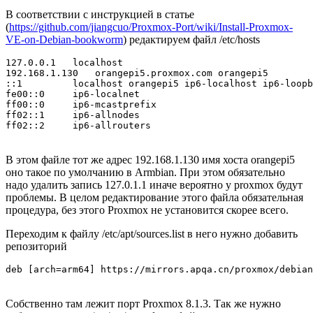
В соответствии с инструкцией в статье
(
https://github.com/jiangcuo/Proxmox-Port/wiki/Install-Proxmox-
VE-on-Debian-bookworm
) редактируем файл /etc/hosts
127.0.0.1   localhost

192.168.1.130   orangepi5.proxmox.com orangepi5

::1         localhost orangepi5 ip6-localhost ip6-loopb
fe00::0     ip6-localnet

ff00::0     ip6-mcastprefix

ff02::1     ip6-allnodes

ff02::2     ip6-allrouters
В этом файле тот же адрес 192.168.1.130 имя хоста orangepi5
оно такое по умолчанию в Armbian. При этом обязательно
надо удалить запись 127.0.1.1 иначе вероятно у proxmox будут
проблемы. В целом редактирование этого файла обязательная
процедура, без этого Proxmox не установится скорее всего.
Переходим к файлу /etc/apt/sources.list в него нужно добавить
репозиторий
deb [arch=arm64] https://mirrors.apqa.cn/proxmox/debian
Собственно там лежит порт Proxmox 8.1.3. Так же нужно