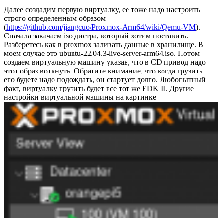
Далее создадим первую виртуалку, ее тоже надо настроить
строго определенным образом
(
https://github.com/jiangcuo/Proxmox-Arm64/wiki/Qemu-VM
).
Сначала закачаем iso дистра, который хотим поставить.
Разберетесь как в proxmox заливать данные в хранилище. В
моем случае это ubuntu-22.04.3-live-server-arm64.iso. Потом
создаем виртуальную машину указав, что в CD привод надо
этот образ воткнуть. Обратите внимание, что когда грузить
его будете надо подождать, он стартует долго. Любопытный
факт, виртуалку грузить будет все тот же EDK II. Другие
настройки виртуальной машины на картинке