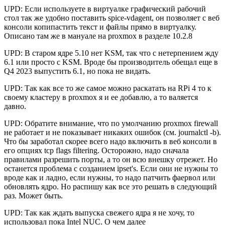
UPD: Если используете в виртуалке графический рабочий
стол так же удобно поставить spice-vdagent, он позволяет с веб
консоли копипастить текст и файлы прямо в виртуалку.
Описано там же в мануале на proxmox в разделе 10.2.8
UPD: В старом ядре 5.10 нет KSM, так что с нетерпением жду
6.1 или просто с KSM. Вроде бы производитель обещал еще в
Q4 2023 выпустить 6.1, но пока не видать.
UPD: Так как все то же самое можно раскатать на RPi 4 то к
своему кластеру в proxmox я и ее добавлю, а то валяется
давно.
UPD: Обратите внимание, что по умолчанию proxmox firewall
не работает и не показывает никаких ошибок (см. journalctl -b).
Что бы заработал скорее всего надо включить в веб консоли в
его опциях tcp flags filtering. Осторожно, надо сначала
правилами разрешить порты, а то он всю внешку отрежет. Но
останется проблема с созданием ipset's. Если они не нужны то
вроде как и ладно, если нужны, то надо патчить фаервол или
обновлять ядро. Но распишу как все это решать в следующий
раз. Может быть.
UPD: Так как ждать выпуска свежего ядра я не хочу, то
использовал пока Intel NUC. О чем далее