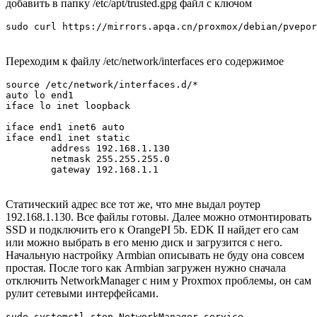
добавить в папку /etc/apt/trusted.gpg файл с ключом
sudo curl https://mirrors.apqa.cn/proxmox/debian/pvepor
Переходим к файлу /etc/network/interfaces его содержимое
source /etc/network/interfaces.d/*

auto lo end1

iface lo inet loopback

iface end1 inet6 auto

iface end1 inet static

        address 192.168.1.130

        netmask 255.255.255.0

Статический адрес все тот же, что мне выдал роутер
192.168.1.130. Все файлы готовы. Далее можно отмонтировать
SSD и подключить его к OrangePI 5b. EDK II найдет его сам
или можно выбрать в его меню диск и загрузится с него.
Начальную настройку Armbian описывать не буду она совсем
простая. После того как Armbian загружен нужно сначала
отключить NetworkManager с ним у Proxmox проблемы, он сам
рулит сетевыми интерфейсами.
sudo systemctl stop NetworkManager.service
