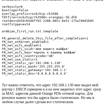
verbosity=0

bootlogo=false

overlay_prefix=rockchip-rk3588

fdtfile=rockchip/rk3588s-orangepi-5b.dtb

rootdev=UUID=b5d4f702-2288-4851-be51-175a746d1b05

rootfstype=ext4

armbian_first_run.txt.template

FR_general_delete_this_file_after_completion=1

FR_net_ethernet_enabled=1

FR_net_wifi_enabled=1

FR_net_wifi_ssid='имя вашего вайфая'

FR_net_wifi_key='пароль к вашему вайфаю'

FR_net_wifi_countrycode='GB'

FR_net_use_static=1

FR_net_static_ip='192.168.1.130'

FR_net_static_mask='255.255.255.0'

FR_net_static_gateway='192.168.1.1'

FR_net_static_dns='8.8.8.8 8.8.4.4'
Тут важно отметить, что адрес 192.168.1.130 мне выдал мой
роутер с DHCP сервером и я на нем закрепил этот адрес сразу
за MAC адресом данной Orange PI5b сетевой карты. Для
proxmox важно что бы адреса были статические. Но мы в
любом случае далее сделам все статическим.