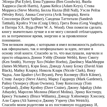
Эйлера (Pat Eyler), Бэна Гудвина (Ben Goodwin), Якоба
Харриса (Jacob Harris), Адама Кейса (Adam Keys), Стива
Морриса (Steve Morris), Билла Налла (Bill Nall), Уэсли Рейза
(Wesley Reiz), Авика Сенгупта (Avik Sengupta), Кента
Спиллнера (Kent Spillner), Сандеша Таттитали (Sandesh
Tattitali), Крэйга Утли (Craig Utley), Грега Вона (Greg Vaughn),
и Питера У.А. Вуда (Peter W. A. Wood). Они помогли сделать
книгу значительно лучше и я не могу слихвой отблагодарить
их за потраченное время, энергию и за проявленное
понимание.
Тем великим людям, с которыми я имел возможность работать
как официально, так и неофициально за идеи, легшие в
основу этой книги. Спасибо за то, что выслушали, научили и
просто общались Донни Уэббу (Donnie Webb), Кену Смиту
(Ken Smith), Уолтеру Хоэ (Walter Hoehn), Джеймсу МакМюрри
(James McMurry), Кэри Боаз, Дэвиду Алану Блэку (David Alan
Black), Майку Кларку, Николь Кларк (Nicole Clark), Вику
Чадха, Ави Брайнт (Avi Bryant), Ричу Килмеру (Rich Kilmer),
Стиву Акерсу (Steve Akers), Марку Гарднеру (Mark Gardener),
Райну Оунересу (Ryan Ownens), Тому Копелэнду (Tom
Copeland), Дэйву Крэйну (Dave Craine), Джону Афайду (John
Athayde), Марселю Молина (Marcel Molina), Эрику Костнеру,
Брюсу Уильямсу (Bruce Williams), Дэвиду Хэйнемеру Хэнсону,
Али Сареа (Ali Sareea) и Джиму Уэричу (Jim Weirich).
Спасибо моим родителям за их постоянную поддержку. И,