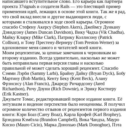
написавшего вступительное слово. Его карьера как партнера
проекта 37signals и создателя Rails — это блестящий пример
применения идей, лежащих в основе этой книги. Так же я рад,
что свой вклад внесли и другие выдающиеся люди, с
которыми я сталкивался в ходе своей карьеры. Огромное
спасибо Стефену Акерсу (Stephen Akers), Джеймсу Дункану
Дэвидсону (James Duncan Davidson), Вику Чадха (Vik Chadha),
Майку Кларку (Mike Clark), Патрику Коллисону (Patrick
Collison), и Тому Престену-Вернеру (Tom Preston-Werner) за
вдохновение меня самого и читателей моей книги.
Моим рецензентам, за ценные замечания к черновикам ко
второму изданию. Всегда удивительно, насколько же может
быть неправильна первая версия главы и насколько
правильной её может сделать хороший рецензент. Спасибо
Сэмми Лэрби (Sammy Larbi), Брайну Дайку (Bryan Dyck), Бобу
Мартину (Bob Martin), Кенту Беку (Kent Beck), Алану
Фрэнсису (Alan Francis), Джареду Ричардсону (Jared
Richardson), Ричу Доуни (Rich Downie), и Эрику Костнеру
(Erik Kastner).
Джульете Томас, редактировавшей первое издание книги. Её
энтузиазм и видение перспектив было неоценимы. Я получил
огромное количество отзывов от рецензентов первого издания
книги: Кэри Боаз (Carey Boaz), Карла Брофей (Karl Brophey),
Брэндона Кэмбэла (Brandon Campbell), Вика Чандха, Мауро
Кисио (Mauro Cicio), Марка Донохью (Mark Donoghue), Пэта