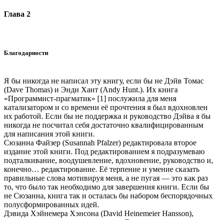
Глава 2
Благодарности
Я бы никогда не написал эту книгу, если бы не Дэйв Томас
(Dave Thomas) и Энди Хант (Andy Hunt.). Их книга
«Программист-прагматик» [1] послужила для меня
катализатором и со времени её прочтения я был вдохновлен
их работой. Если бы не поддержка и руководство Дэйва я бы
никогда не посчитал себя достаточно квалифицированным
для написания этой книги.
Сюзанна Файзер (Susannah Pfalzer) редактировала второе
издание этой книги. Под редактированием я подразумеваю
подталкивание, воодушевление, вдохновение, руководство и,
конечно… редактирование. Её терпение и умение сказать
правильные слова мотивируя меня, а не пугая — это как раз
то, что было так необходимо для завершения книги. Если бы
не Сюзанна, книга так и осталась бы набором беспорядочных
полусформированных идей.
Дэвида Хэйнемера Хэнсона (David Heinemeier Hansson),