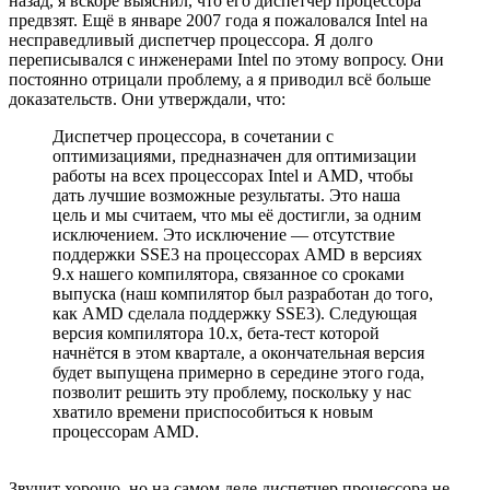
назад, я вскоре выяснил, что его диспетчер процессора
предвзят. Ещё в январе 2007 года я пожаловался Intel на
несправедливый диспетчер процессора. Я долго
переписывался с инженерами Intel по этому вопросу. Они
постоянно отрицали проблему, а я приводил всё больше
доказательств. Они утверждали, что:
Диспетчер процессора, в сочетании с
оптимизациями, предназначен для оптимизации
работы на всех процессорах Intel и AMD, чтобы
дать лучшие возможные результаты. Это наша
цель и мы считаем, что мы её достигли, за одним
исключением. Это исключение — отсутствие
поддержки SSE3 на процессорах AMD в версиях
9.x нашего компилятора, связанное со сроками
выпуска (наш компилятор был разработан до того,
как AMD сделала поддержку SSE3). Следующая
версия компилятора 10.x, бета-тест которой
начнётся в этом квартале, а окончательная версия
будет выпущена примерно в середине этого года,
позволит решить эту проблему, поскольку у нас
хватило времени приспособиться к новым
процессорам AMD.
Звучит хорошо, но на самом деле диспетчер процессора не