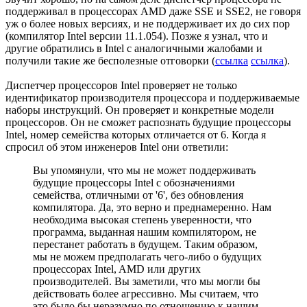
поддерживал в процессорах AMD даже SSE и SSE2, не говоря
уж о более новых версиях, и не поддерживает их до сих пор
(компилятор Intel версии 11.1.054). Позже я узнал, что и
другие обратились в Intel с аналогичными жалобами и
получили такие же бесполезные отговорки (
ссылка
ссылка
).
Диспетчер процессоров Intel проверяет не только
идентификатор производителя процессора и поддерживаемые
наборы инструкций. Он проверяет и конкретные модели
процессоров. Он не сможет распознать будущие процессоры
Intel, номер семейства которых отличается от 6. Когда я
спросил об этом инженеров Intel они ответили:
Вы упомянули, что мы не может поддерживать
будущие процессоры Intel с обозначениями
семейства, отличными от '6', без обновления
компилятора. Да, это верно и преднамеренно. Нам
необходима высокая степень уверенности, что
программа, выданная нашим компилятором, не
перестанет работать в будущем. Таким образом,
мы не можем предполагать чего-либо о будущих
процессорах Intel, AMD или других
производителей. Вы заметили, что мы могли бы
действовать более агрессивно. Мы считаем, что
это было бы неразумно по отношению к нашим