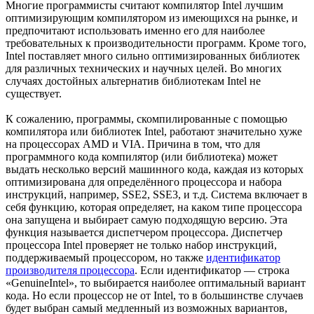
Многие программисты считают компилятор Intel лучшим
оптимизирующим компилятором из имеющихся на рынке, и
предпочитают использовать именно его для наиболее
требовательных к производительности программ. Кроме того,
Intel поставляет много сильно оптимизированных библиотек
для различных технических и научных целей. Во многих
случаях достойных альтернатив библиотекам Intel не
существует.
К сожалению, программы, скомпилированные с помощью
компилятора или библиотек Intel, работают значительно хуже
на процессорах AMD и VIA.
Причина в том, что для
программного кода компилятор (или библиотека) может
выдать несколько версий машинного кода, каждая из которых
оптимизирована для определённого процессора и набора
инструкций, например, SSE2, SSE3, и т.д. Система включает в
себя функцию, которая определяет, на каком типе процессора
она запущена и выбирает самую подходящую версию. Эта
функция называется диспетчером процессора. Диспетчер
процессора Intel проверяет не только набор инструкций,
поддерживаемый процессором, но также
идентификатор
производителя процессора
. Если идентификатор — строка
«GenuineIntel», то выбирается наиболее оптимальный вариант
кода. Но если процессор не от Intel, то в большинстве случаев
будет выбран самый медленный из возможных вариантов,