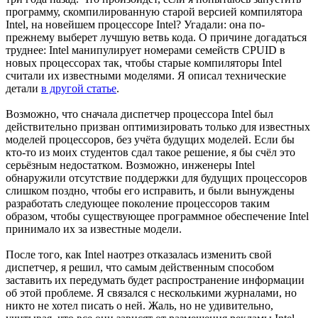
программу, скомпилированную старой версией компилятора
Intel, на новейшем процессоре Intel? Угадали: она по-
прежнему выберет лучшую ветвь кода. О причине догадаться
труднее: Intel манипулирует номерами семейств CPUID в
новых процессорах так, чтобы старые компиляторы Intel
считали их известными моделями. Я описал технические
детали
в другой статье
.
Возможно, что сначала диспетчер процессора Intel был
действительно призван оптимизировать только для известных
моделей процессоров, без учёта будущих моделей. Если бы
кто-то из моих студентов сдал такое решение, я бы счёл это
серьёзным недостатком. Возможно, инженеры Intel
обнаружили отсутствие поддержки для будущих процессоров
слишком поздно, чтобы его исправить, и были вынуждены
разработать следующее поколение процессоров таким
образом, чтобы существующее программное обеспечение Intel
принимало их за известные модели.
После того, как Intel наотрез отказалась изменить свой
диспетчер, я решил, что самым действенным способом
заставить их передумать будет распространение информации
об этой проблеме. Я связался с несколькими журналами, но
никто не хотел писать о ней. Жаль, но не удивительно,