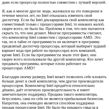
даже если процессор полностью совместим с лучшей версией.
Я, как и многие другие люди, жаловался на это поведение в
течение многих лет, но Intel отказалась изменить свой
диспетчер. Если бы Intel декларировала свой компилятор как
совместимый только с процессорами Intel, то никаких жалоб,
скорее всего, не было бы. Проблема в том, что они пытаются
скрыть то, что они делают. Многие программисты считают,
что компилятор Intel совместим с процессорами AMD. Это
так, но в тайне от программиста он включает в программу
предвзятый диспетчер процессора, который выбирает худший
вариант кода при работе на процессорах всех компаний,
кроме Intel. Если бы программисты знали этот факт, они
скорее всего использовали бы другой компилятор. Кто хочет
продавать программы, которые плохо работают на
процессорах AMD?
Благодаря своему размеру, Intel может позволить себе вложить
больше денег в свой компилятор, чем другие производители
процессоров. Компилятор Intel продаётся относительно
дёшево, даёт отличную производительность и имеет
замечательную поддержку. Продажа такого компилятора,
безусловно, сама по себе не является прибыльным бизнесом.
Напротив, она очевидно является способом поддержки
продаж процессоров Intel. Не было бы никакого смысла в