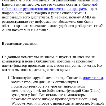
учитывая, что все они зависят от размещения рекламы Intel.
Единственным местом, где это удалось осветить, было
моё
собственное руководство по оптимизации программ
, где я
подробно описал ситуацию и указал способ замены
несправедливого диспетчера. Я не знаю, почему AMD не
распространило эту информацию. Возможно, они были
обязаны хранить молчание о ходе судебного разбирательства?
А как насчёт VIA и Centaur?
Временные решения
На данный момент мы не знаем, выпустит ли Intel новый
компилятор и новые библиотеки, которые не проверяют
идентификатор производителя, а если выпустит, то когда. Но
вот что мы можем сделать до этого времени:
Используйте другой компилятор. Согласно
моим тестам
,
компилятор Gnu для Linux оптимизирует
производительность на уровне, аналогичном
компилятору Intel, но библиотека функций Gnu (Glibc)
хуже, чем у Intel. Все остальные компиляторы
показывают более низкую производительность. Под
Windows компиляторов с производительностью, близкой