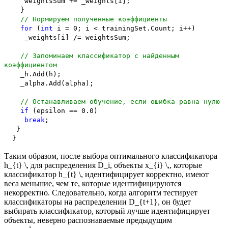
weightsSum += _weights[i];
}
// Нормируем полученные коэффициенты
for
(
int
i = 0; i < trainingSet.Count; i++)
_weights[i] /= weightsSum;
// Запоминаем классификатор с найденным
коэффициентом
_h.Add(h);
_alpha.Add(alpha);
// Останавливаем обучение, если ошибка равна нулю
if
(epsilon == 0.0)
break
;
}
}
Таким образом, после выбора оптимального классификатора
h_{t} \, для распределения D_i, объекты x_{i} \,, которые
классификатор h_{t} \, идентифицирует корректно, имеют
веса меньшие, чем те, которые идентифицируются
некорректно. Следовательно, когда алгоритм тестирует
классификаторы на распределении D_{t+1}, он будет
выбирать классификатор, который лучше идентифицирует
объекты, неверно распознаваемые предыдущим