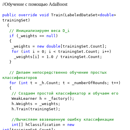
//Обучение с помощью AdaBoost
public
override
void
Train(LabeledDataSet<
double
>
trainingSet)
{
// Инициализируем веса D_i
if
(_weights ==
null
)
{
_weights =
new
double
[trainingSet.Count];
for
(
int
i = 0; i < trainingSet.Count; i++)
_weights[i] = 1.0 / trainingSet.Count;
}
// Делаем непосредственно обучение простых
классификаторов
for
(
int
t = _h.Count; t < _numberOfRounds; t++)
{
// Создаем простой классификатор и обучаем его
WeakLearner h = _factory();
h.Weights = _weights;
h.Train(trainingSet);
//Вычисляем ввзвешенную ошибку классификации
int
[] hClassification =
new
int
[trainingSet.Count];