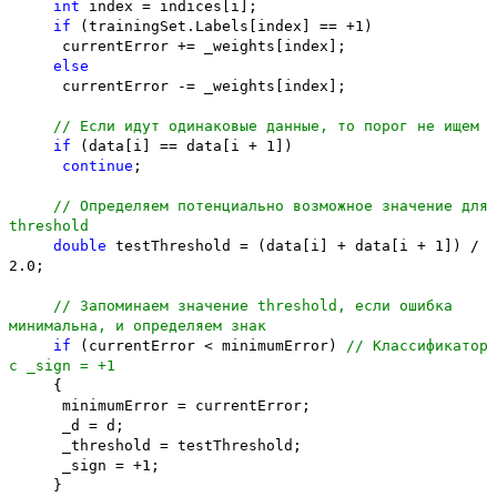
int
index = indices[i];
if
(trainingSet.Labels[index] == +1)
currentError += _weights[index];
else
currentError -= _weights[index];
// Если идут одинаковые данные, то порог не ищем
if
(data[i] == data[i + 1])
continue
;
// Определяем потенциально возможное значение для
threshold
double
testThreshold = (data[i] + data[i + 1]) /
2.0;
// Запоминаем значение threshold, если ошибка
минимальна, и определяем знак
if
(currentError < minimumError)
// Классификатор
с _sign = +1
{
minimumError = currentError;
_d = d;
_threshold = testThreshold;
_sign = +1;
}