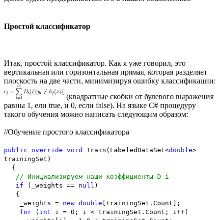
Простой классификатор
Итак, простой классификатор. Как я уже говорил, это
вертикальная или горизонтальная прямая, которая разделяет
плоскость на две части, минимизируя ошибку классификации:
(квадратные скобки от булевого выражения
равны 1, ели true, и 0, если false). На языке С# процедуру
такого обучения можно написать следующим образом:
//Обучение простого классификатора
public
override
void
Train(LabeledDataSet<
double
>
trainingSet)
{
// Инициализируем наши коэффициенты D_i
if
(_weights ==
null
)
{
_weights =
new
double
[trainingSet.Count];
for
(
int
i = 0; i < trainingSet.Count; i++)