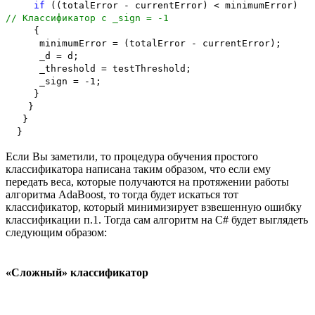
if
((totalError - currentError) < minimumError)
// Классификатор с _sign = -1
{
minimumError = (totalError - currentError);
_d = d;
_threshold = testThreshold;
_sign = -1;
}
}
}
}
Если Вы заметили, то процедура обучения простого
классификатора написана таким образом, что если ему
передать веса, которые получаются на протяжении работы
алгоритма AdaBoost, то тогда будет искаться тот
классификатор, который минимизирует взвешенную ошибку
классификации п.1. Тогда сам алгоритм на С# будет выглядеть
следующим образом:
«Сложный» классификатор