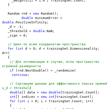
_weights[i] = 1.0 / trainingSet.Count;
}
Random rnd =
new
Random();
double
minimumError =
double
.PositiveInfinity;
_d = -1;
_threshold =
double
.NaN;
_sign = 0;
// Цикл по всем координатам пространства
for
(
int
d = 0; d < trainingSet.Dimensionality;
d++)
{
// Для оптимизации в случае, если пространство
огромной размерности
if
(rnd.NextDouble() < _randomize)
continue
;
// Сортируем данные для эффективного поиска прямой
x_d = threshold
double
[] data =
new
double
[trainingSet.Count];
int
[] indices =
new
int
[trainingSet.Count];
for
(
int
i = 0; i < trainingSet.Count; i++)
{