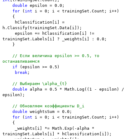
double
epsilon = 0.0;
for
(
int
i = 0; i < trainingSet.Count; i++)
{
hClassification[i] =
h.Classify(trainingSet.Data[i]);
epsilon += hClassification[i] !=
trainingSet.Labels[i] ? _weights[i] : 0.0;
}
// Если величина epsilon >= 0.5, то
останавливаемся
if
(epsilon >= 0.5)
break
;
// Выбираем \alpha_{t}
double
alpha = 0.5 * Math.Log((1 - epsilon) /
epsilon);
// Обновляем коэффициенты D_i
double
weightsSum = 0.0;
for
(
int
i = 0; i < trainingSet.Count; i++)
{
_weights[i] *= Math.Exp(-alpha *
trainingSet.Labels[i] * hClassification[i]);