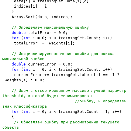
data[i] = trainingSet.Data[i][d];
indices[i] = i;
}
Array.Sort(data, indices);
// Определяем максимальную ошибку
double
totalError = 0.0;
for
(
int
i = 0; i < trainingSet.Count; i++)
totalError += _weights[i];
// Инициализируем значение ошибки для поиска
минимальной ошибки
double
currentError = 0.0;
for
(
int
i = 0; i < trainingSet.Count; i++)
currentError += trainingSet.Labels[i] == -1 ?
_weights[i] : 0.0;
// Ищем в отсортированном массиве лучший параметр
threshold, который будет минимизировать
//ошибку, и определяем
знак классификатора
for
(
int
i = 0; i < trainingSet.Count - 1; i++)
{
// Обновляем ошибку при рассмотрении текущего
объекта