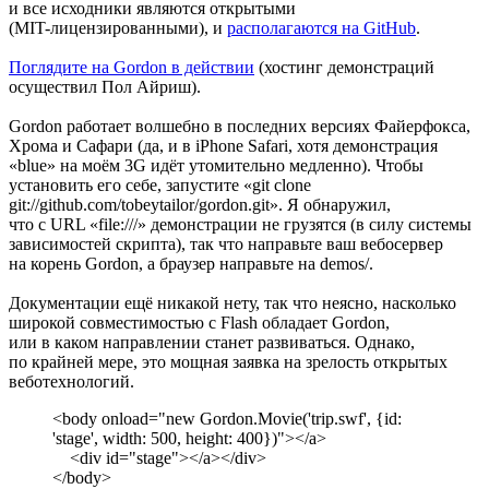
и все исходники являются открытыми
(MIT-лицензированными),
и
располагаются на GitHub
.
Поглядите на Gordon в действии
(хостинг демонстраций
осуществил Пол Айриш).
Gordon работает волшебно в последних версиях Файерфокса,
Хрома и Сафари (да,
и в iPhone Safari,
хотя демонстрация
«blue» на моём 3G идёт утомительно медленно). Чтобы
установить его себе, запустите «git clone
git://github.com/tobeytailor/gordon.git».
Я обнаружил,
что с URL «file:///»
демонстрации не грузятся (в силу системы
зависимостей скрипта), так что направьте ваш вебосервер
на корень Gordon, а браузер направьте
на demos/.
Документации ещё никакой нету, так что неясно, насколько
широкой совместимостью с Flash обладает Gordon,
или в каком направлении станет развиваться. Однако,
по крайней мере, это мощная заявка на зрелость открытых
веботехнологий.
<body onload="new Gordon.Movie('trip.swf', {id:
'stage', width: 500, height: 400})"></a>
<div id="stage"></a></div>
</body>