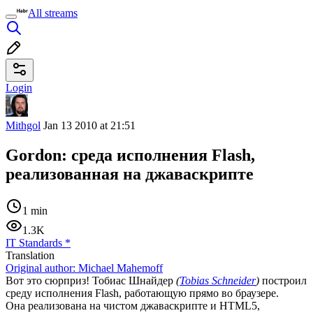
All streams
Login
Mithgol
Jan 13 2010 at 21:51
Gordon: среда исполнения Flash,
реализованная на джаваскрипте
1 min
1.3K
IT Standards
*
Translation
Original author:
Michael Mahemoff
Вот это сюрприз! Тобиас Шнайдер
(
Tobias Schneider
)
построил
среду исполнения Flash, работающую прямо во браузере.
Она реализована на чистом джаваскрипте и HTML5,