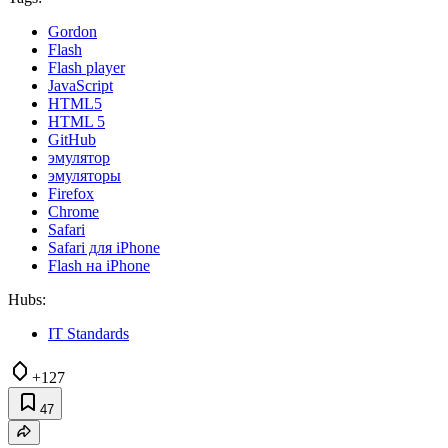
Gordon
Flash
Flash player
JavaScript
HTML5
HTML 5
GitHub
эмулятор
эмуляторы
Firefox
Chrome
Safari
Safari для iPhone
Flash на iPhone
Hubs:
IT Standards
+127
47