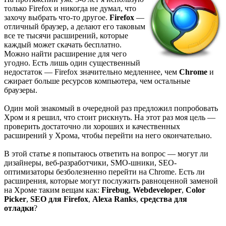
только Firefox и никогда не думал, что
захочу выбрать что-то другое.
Firefox
—
отличный браузер, а делают его таковым
все те тысячи расширений, которые
каждый может скачать бесплатно.
Можно найти расширение для чего
угодно. Есть лишь один существенный
недостаток — Firefox значительно медленнее, чем
Chrome
и
сжирает больше ресурсов компьютера, чем остальные
браузеры.
Один мой знакомый в очередной раз предложил попробовать
Хром и я решил, что стоит рискнуть. На этот раз моя цель —
проверить достаточно ли хороших и качественных
расширений у Хрома, чтобы перейти на него окончательно.
В этой статье я попытаюсь ответить на вопрос — могут ли
дизайнеры, веб-разработчики, SMO-шники, SEO-
оптимизаторы безболезненно перейти на Chrome. Есть ли
расширения, которые могут послужить равноценной заменой
на Хроме таким вещам как:
Firebug
,
Webdeveloper
,
Color
Picker
,
SEO для Firefox
,
Alexa Ranks
,
средства для
отладки
?