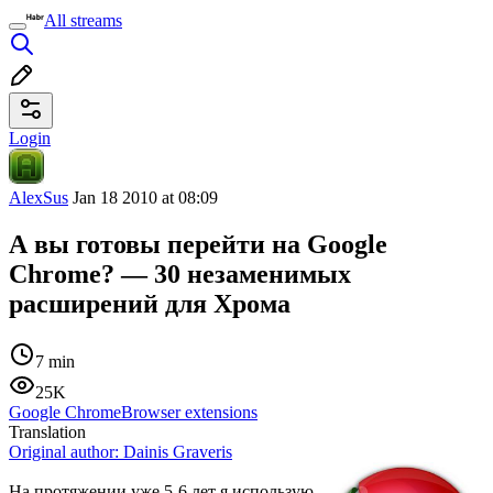
All streams
Login
AlexSus
Jan 18 2010 at 08:09
А вы готовы перейти на Google
Chrome? — 30 незаменимых
расширений для Хрома
7 min
25K
Google Chrome
Browser extensions
Translation
Original author:
Dainis Graveris
На протяжении уже 5-6 лет я использую