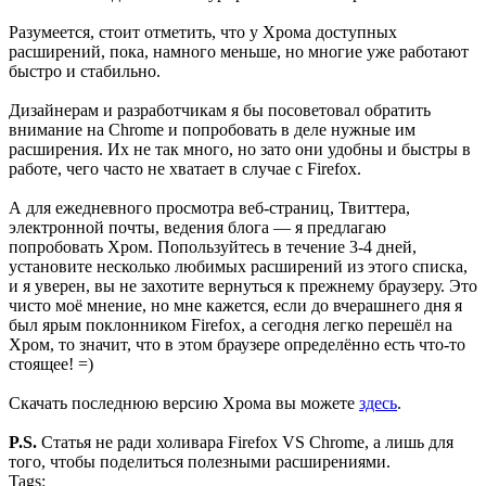
Разумеется, стоит отметить, что у Хрома доступных
расширений, пока, намного меньше, но многие уже работают
быстро и стабильно.
Дизайнерам и разработчикам я бы посоветовал обратить
внимание на Chrome и попробовать в деле нужные им
расширения. Их не так много, но зато они удобны и быстры в
работе, чего часто не хватает в случае с Firefox.
А для ежедневного просмотра веб-страниц, Твиттера,
электронной почты, ведения блога — я предлагаю
попробовать Хром. Попользуйтесь в течение 3-4 дней,
установите несколько любимых расширений из этого списка,
и я уверен, вы не захотите вернуться к прежнему браузеру. Это
чисто моё мнение, но мне кажется, если до вчерашнего дня я
был ярым поклонником Firefox, а сегодня легко перешёл на
Хром, то значит, что в этом браузере определённо есть что-то
стоящее! =)
Скачать последнюю версию Хрома вы можете
здесь
.
P.S.
Статья не ради холивара Firefox VS Chrome, а лишь для
того, чтобы поделиться полезными расширениями.
Tags: