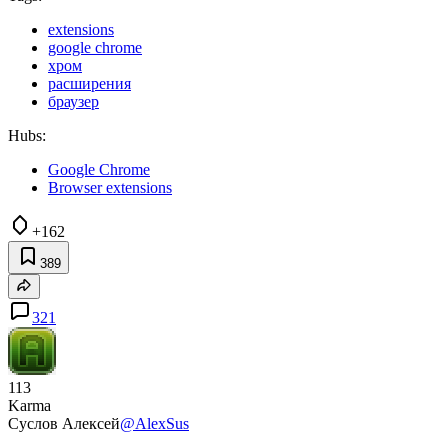
extensions
google chrome
хром
расширения
браузер
Hubs:
Google Chrome
Browser extensions
+162
389
321
113
Karma
Суслов Алексей
@AlexSus