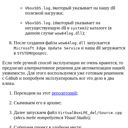
который указывает на нашу dll
VboxSDS.log.9
полезной нагрузки;
который указывает на
VboxSDS.log.10
несуществующую dll в
каталоге (в
system32
данном случае
);
wow64log.dll
После создания файла
запускается
wow64log.dll
и наша dll загружается
Microsoft Edge Update Service
в
процесс.
SYSTEM
Если тебе ручной способ эксплуатации не очень нравится, то
предлагаю альтернативное решения для автоматизации нашей
уязвимости. Для этого воспользуемся уже готовым решением
с Github и попробуем эксплуатировать все это дело в два
клика.
Переходим на этот
репозиторий
;
Скачиваем его в архиве;
Далее запускаем файл
VirtualBoxLPE_del/Source.cpp
(
здесь тебе потребуется Visual Studio
);
Собираем проект в удобном месте;