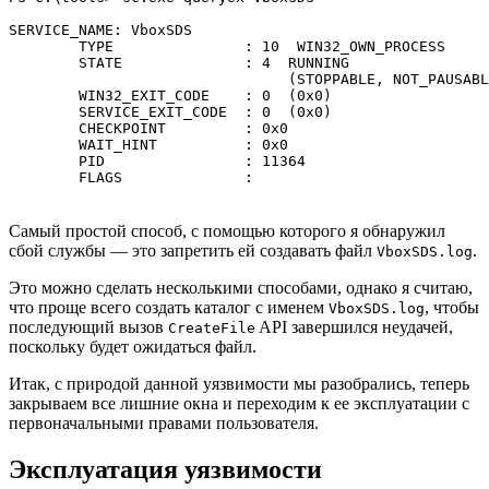
SERVICE_NAME: VboxSDS

        TYPE               : 10  WIN32_OWN_PROCESS

        STATE              : 4  RUNNING

                                (STOPPABLE, NOT_PAUSABL
        WIN32_EXIT_CODE    : 0  (0x0)

        SERVICE_EXIT_CODE  : 0  (0x0)

        CHECKPOINT         : 0x0

        WAIT_HINT          : 0x0

        PID                : 11364

Самый простой способ, с помощью которого я обнаружил
сбой службы — это запретить ей создавать файл
.
VboxSDS.log
Это можно сделать несколькими способами, однако я считаю,
что проще всего создать каталог с именем
, чтобы
VboxSDS.log
последующий вызов
API завершился неудачей,
CreateFile
поскольку будет ожидаться файл.
Итак, с природой данной уязвимости мы разобрались, теперь
закрываем все лишние окна и переходим к ее эксплуатации с
первоначальными правами пользователя.
Эксплуатация уязвимости