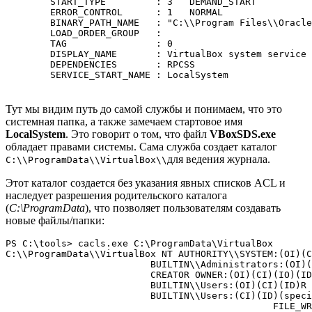
        START_TYPE         : 3   DEMAND_START

        ERROR_CONTROL      : 1   NORMAL

        BINARY_PATH_NAME   : "C:\\Program Files\\Oracle
        LOAD_ORDER_GROUP   :

        TAG                : 0

        DISPLAY_NAME       : VirtualBox system service

        DEPENDENCIES       : RPCSS

        SERVICE_START_NAME : LocalSystem
Тут мы видим путь до самой службы и понимаем, что это
системная папка, а также замечаем стартовое имя
LocalSystem
. Это говорит о том, что файл
VBoxSDS.exe
обладает правами системы. Сама служба создает каталог
для ведения журнала.
C:\\ProgramData\\VirtualBox\\
Этот каталог создается без указания явных списков ACL и
наследует разрешения родительского каталога
(
C:\ProgramData
), что позволяет пользователям создавать
новые файлы/папки:
PS C:\tools> cacls.exe C:\ProgramData\VirtualBox

C:\\ProgramData\\VirtualBox NT AUTHORITY\\SYSTEM:(OI)(C
                          BUILTIN\\Administrators:(OI)(
                          CREATOR OWNER:(OI)(CI)(IO)(ID
                          BUILTIN\\Users:(OI)(CI)(ID)R

                          BUILTIN\\Users:(CI)(ID)(speci
                                                FILE_WR