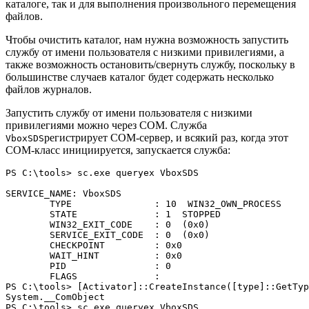
каталоге, так и для выполнения произвольного перемещения
файлов.
Чтобы очистить каталог, нам нужна возможность запустить
службу от имени пользователя с низкими привилегиями, а
также возможность остановить/свернуть службу, поскольку в
большинстве случаев каталог будет содержать несколько
файлов журналов.
Запустить службу от имени пользователя с низкими
привилегиями можно через COM. Служба
регистрирует COM-сервер, и всякий раз, когда этот
VboxSDS
COM-класс инициируется, запускается служба:
PS C:\tools> sc.exe queryex VboxSDS

SERVICE_NAME: VboxSDS

        TYPE               : 10  WIN32_OWN_PROCESS

        STATE              : 1  STOPPED

        WIN32_EXIT_CODE    : 0  (0x0)

        SERVICE_EXIT_CODE  : 0  (0x0)

        CHECKPOINT         : 0x0

        WAIT_HINT          : 0x0

        PID                : 0

        FLAGS              :

PS C:\tools> [Activator]::CreateInstance([type]::GetTyp
System.__ComObject

PS C:\tools> sc.exe queryex VboxSDS
