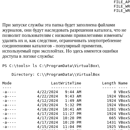
                                                FILE_AP
                                                FILE_WR
                                                FILE_WR
При запуске службы эта папка будет заполнена файлами
журналов, они будут наследовать разрешения каталога, что не
позволит пользователям с низкими привилегиями изменять/
удалять их и, как следствие, ограничивать злоупотребление
соединениями каталогов - популярный примитив,
используемый при эксплойтах. Но здесь имеются ошибки
доступа в логике службы:
PS C:\tools> ls C:\ProgramData\VirtualBox\

    Directory: C:\\ProgramData\\VirtualBox

Mode                 LastWriteTime         Length Name

----                 -------------         ------ ----

-a----         4/22/2024   9:44 AM              0 VBoxS
-a----         4/22/2024   9:43 AM           1924 VBoxS
-a----         4/12/2024   1:49 AM           1924 VBoxS
-a----         4/19/2024   5:32 PM           1924 VBoxS
-a----         4/18/2024  10:41 AM           1281 VBoxS
-a----         4/17/2024  11:27 PM           1924 VBoxS
-a----         4/17/2024  10:20 PM            665 VBoxS
-a----         4/17/2024  10:20 PM           1431 VBoxS
-a----         4/15/2024  11:04 PM           1925 VBoxS