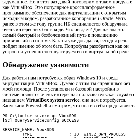
задуманное. Но в этот раз давай поговорим о таком продукте
как VirtualBox. Это популярное кроссплатформенное
программное обеспечение для виртуализации с открытым
исходным кодом, разработанное корпорацией Oracle. Чуть
ранее в этом же году группа ИБ специалистов обнаружила
очень интересных баг в коде. Что он дает? Для начала это
самый быстрый и безболезненный путь к повышению
привилегий в системе. Как ты уже догадался, сегодня речь
пойдет именно об этом баге. Попробуем разобраться как он
устроен и успешно эксплуатируем его в виртуальной среде.
Обнаружение уязвимости
Для работы нам потребуется образ Windows 10 и среда
виртуализации VirtualBox. Думаю с этим ты справишься без
моей помощи. После установки и базовой настройки в
системе появится очень интересная пользовательская служба с
названием
VirtualBox system service
, она нам потребуется.
Запускаем Powershell и смотрим, что она из себя представляет:
PS C:\tools> sc.exe qc VboxSDS

[SC] QueryServiceConfig SUCCESS

SERVICE_NAME: VboxSDS

        TYPE               : 10  WIN32_OWN_PROCESS
