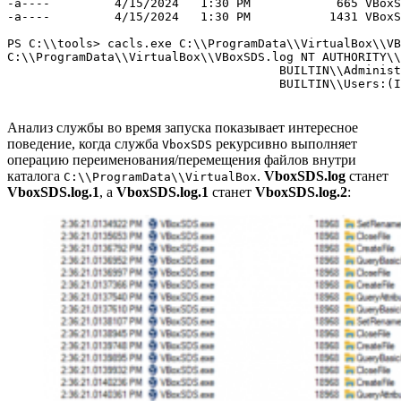
-a----         4/15/2024   1:30 PM            665 VBoxS
-a----         4/15/2024   1:30 PM           1431 VBoxS
PS C:\\tools> cacls.exe C:\\ProgramData\\VirtualBox\\VB
C:\\ProgramData\\VirtualBox\\VBoxSDS.log NT AUTHORITY\\
                                      BUILTIN\\Administ
                                      BUILTIN\\Users:(I
Анализ службы во время запуска показывает интересное
поведение, когда служба
рекурсивно выполняет
VboxSDS
операцию переименования/перемещения файлов внутри
каталога
.
VboxSDS.log
станет
C:\\ProgramData\\VirtualBox
VboxSDS.log.1
, а
VboxSDS.log.1
станет
VboxSDS.log.2
: