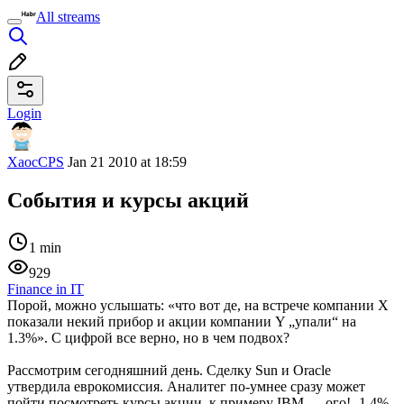
All streams
Login
XaocCPS
Jan 21 2010 at 18:59
События и курсы акций
1 min
929
Finance in IT
Порой, можно услышать: «что вот де, на встрече компании Х
показали некий прибор и акции компании Y „упали“ на
1.3%». С цифрой все верно, но в чем подвох?
Рассмотрим сегодняшний день. Сделку Sun и Oracle
утвердила еврокомиссия. Аналитег по-умнее сразу может
пойти посмотреть курсы акции, к примеру IBM — ого! -1.4%.