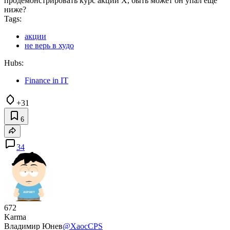
продемонстрировать курс акций X, быть может он упал еще
ниже?
Tags:
акции
не верь в худо
Hubs:
Finance in IT
+31
6
34
672
Karma
Владимир Юнев
@XaocCPS