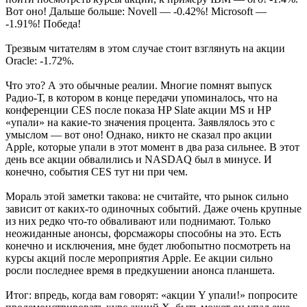
Вот оно! Дальше больше: Novell — -0.42%! Microsoft —
-1.91%! Победа!
Трезвым читателям в этом случае стоит взглянуть на акции
Oracle: -1.72%.
Что это? А это обычные реалии. Многие помнят выпуск
Радио-Т, в котором в конце передачи упоминалось, что на
конференции CES после показа HP Slate акции MS и HP
«упали» на какие-то значения процента. Заявлялось это с
умыслом — вот оно! Однако, никто не сказал про акции
Apple, которые упали в этот момент в два раза сильнее. В этот
день все акции обвалились и NASDAQ был в минусе. И
конечно, события CES тут ни при чем.
Мораль этой заметки такова: не считайте, что рынок сильно
зависит от каких-то одиночных событий. Даже очень крупные
из них редко что-то обваливают или поднимают. Только
неожиданные анонсы, форсмажоры способны на это. Есть
конечно и исключения, мне будет любопытно посмотреть на
курсы акций после мероприятия Apple. Ее акции сильно
росли последнее время в предкушении анонса планшета.
Итог: впредь, когда вам говорят: «акции Y упали!» попросите