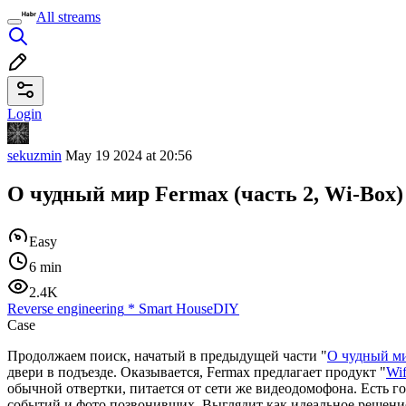
All streams
Login
sekuzmin
May 19 2024 at 20:56
О чудный мир Fermax (часть 2, Wi-Box)
Easy
6 min
2.4K
Reverse engineering
*
Smart House
DIY
Case
Продолжаем поиск, начатый в предыдущей части "
О чудный ми
двери в подъезде. Оказывается, Fermax предлагает продукт "
Wif
обычной отвертки, питается от сети же видеодомофона. Есть го
событий и фото позвонивших. Выглядит как идеальное решение,