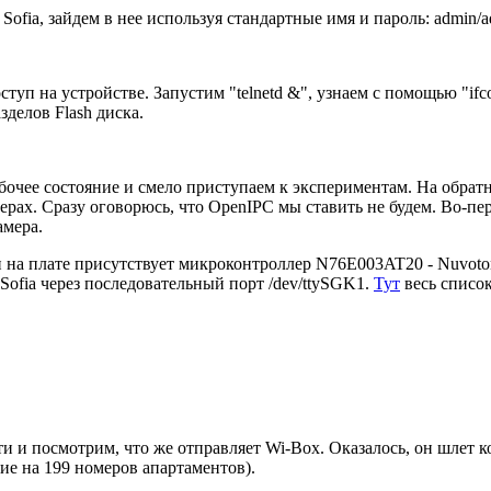
Sofia, зайдем в нее используя стандартные имя и пароль: admin/
туп на устройстве. Запустим "telnetd &", узнаем с помощью "ifco
зделов Flash диска.
абочее состояние и смело приступаем к экспериментам. На обра
ах. Сразу оговорюсь, что OpenIPC мы ставить не будем. Во-пе
амера.
 на плате присутствует микроконтроллер N76E003AT20 - Nuvoton 1
ofia через последовательный порт /dev/ttySGK1.
Тут
весь список
и посмотрим, что же отправляет Wi-Box. Оказалось, он шлет ко
е на 199 номеров апартаментов).