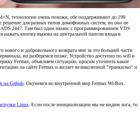
4+N, технологии очень похожи, обе поддерживают до 199
е решение для разных типов домофонных систем, но оно не
ax ADS 2447. Там был один нюанс с программированием VDS
ия нажать кнопку вызова на центральной панели входа в
то нового и добровольного возврата мне за это большей части
терминала, но разберемся позже. Устройство доступно по wifi и
держку Fermax, объясняем ситуацию, просим уточнить какие
нтацию на сайте Fermax и желает великолепной "транкильо" и
n на Github
. Окунемся во внутренний мир Fermax Wi-Box.
агрузки Linux
. Если после инициализации мы не видим лога, то