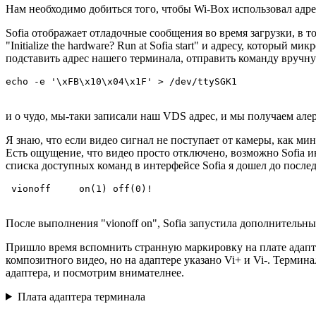
Нам необходимо добиться того, чтобы Wi-Box использовал адре
Sofia отображает отладочные сообщения во время загрузки, в
"Initialize the hardware? Run at Sofia start" и адресу, который
подставить адрес нашего терминала, отправить команду вручну
echo -e '\xFB\x10\x04\x1F' > /dev/ttySGK1
и о чудо, мы-таки записали наш VDS адрес, и мы получаем алер
Я знаю, что если видео сигнал не поступает от камеры, как м
Есть ощущение, что видео просто отключено, возможно Sofia 
списка доступных команд в интерфейсе Sofia я дошел до посл
 vionoff     on(1) off(0)!
После выполнения "vionoff on", Sofia запустила дополнительны
Пришло время вспомнить странную маркировку на плате адаптер
композитного видео, но на адаптере указано Vi+ и Vi-. Термин
адаптера, и посмотрим внимателнее.
Плата адаптера терминала