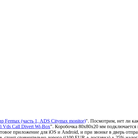
р Fermax (часть 1, ADS Citymax monitor)
". Посмотрим, нет ли к
i Vds Call Divert Wi-Box
". Коробочка 80х80х20 мм подключается
товое приложение для iOS и Android, и при звонке в дверь отпра
 стоит сравнительно дорого ((100 EUR + доставка) + 25% налог