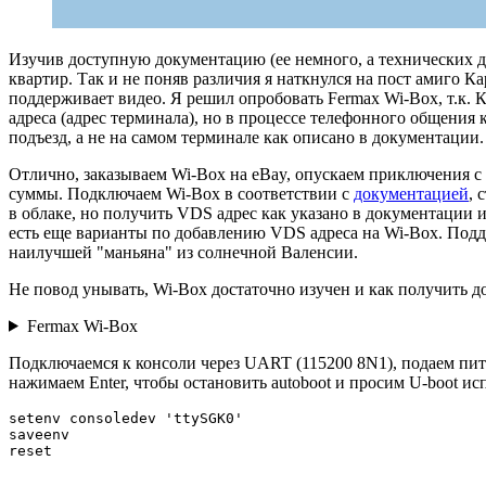
Изучив доступную документацию (ее немного, а технических д
квартир. Так и не поняв различия я наткнулся на пост амиго К
поддерживает видео. Я решил опробовать Fermax Wi-Box, т.к.
адреса (адрес терминала), но в процессе телефонного общения
подъезд, а не на самом терминале как описано в документации.
Отлично, заказываем Wi-Box на eBay, опускаем приключения с в
суммы. Подключаем Wi-Box в соответствии с
документацией
, 
в облаке, но получить VDS адрес как указано в документации 
есть еще варианты по добавлению VDS адреса на Wi-Box. Подд
наилучшей "маньяна" из солнечной Валенсии.
Не повод унывать, Wi-Box достаточно изучен и как получить 
Fermax Wi-Box
Подключаемся к консоли через UART (115200 8N1), подаем пи
нажимаем Enter, чтобы остановить autoboot и просим U-boot и
setenv consoledev 'ttySGK0'

saveenv

reset