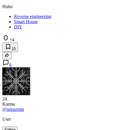
Hubs:
Reverse engineering
Smart House
DIY
+4
10
6
24
Karma
@sekuzmin
User
Follow