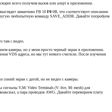
 скорее всего получим вызов или алерт в приложении.
х выглядит заманчиво FB 10
F0
0B, что соответствует описанию
ругую любопытную команду SAVE_ADDR. Давайте попробуем
о там с видео.
анием камеры, но у меня просто черный экран в приложении.
ения VDS адреса, но мы тут немого считили. После изучения
и синий экран с датой, но не видео с камеры.
гналы V,M: Video Terminals (V: live, M: mesh) для
е коаксиал, а пара проводов AWG. Давайте перевернем плату