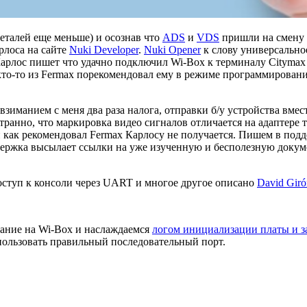
еталей еще меньше) и осознав что
ADS
и
VDS
пришли на смену 
арлоса на сайте
Nuki Developer
.
Nuki Opener
к слову универсально
 Карлос пишет что удачно подключил Wi-Box к терминалу Citym
 кто-то из Fermax порекомендовал ему в режиме программирован
зиманием с меня два раза налога, отправки б/у устройства вмес
странно, что маркировка видео сигналов отличается на адаптере 
и как рекомендовал Fermax Карлосу не получается. Пишем в под
ержка высылает ссылки на уже изученную и бесполезную докуме
доступ к консоли через UART и многое другое описано
David Giró
тание на Wi-Box и наслаждаемся
логом инициализации платы и з
спользовать правильный последовательный порт.