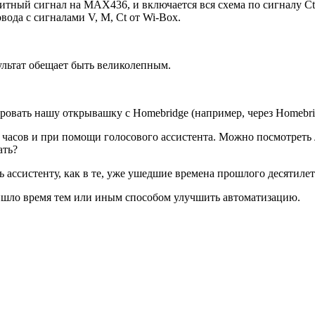
итный сигнал на MAX436, и включается вся схема по сигналу Ct:
ода с сигналами V, M, Ct от Wi-Box.
ультат обещает быть великолепным.
ровать нашу открывашку с Homebridge (например, через Homebrid
 часов и при помощи голосового ассистента. Можно посмотреть л
ать?
ь ассистенту, как в те, уже ушедшие времена прошлого десятилет
ришло время тем или иным способом улучшить автоматизацию.