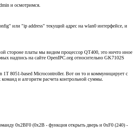
admin и осмотримся.
nfig" или "ip address" текущий адрес на wlan0 интерфейсе, и
тной стороне платы мы видим процессор QT400, это ничто иное
рвых надпись на сайте OpenIPC.org относительно GK7102S
T 8051-based Microcontroller. Вот он то и коммуницирует с
 команд и алгоритм расчета контрольной суммы.
манду 0x2BF0 (0x2B - функция открыть дверь и 0xF0 (240) -