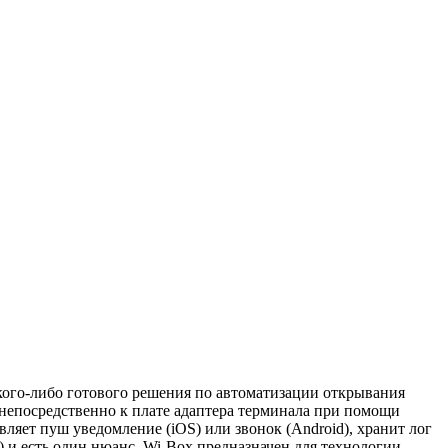
акого-либо готового решения по автоматизации открывания
 непосредственно к плате адаптерa терминала при помощи
вляет пуш уведомление (iOS) или звонок (Android), хранит лог
) и есть один нюанс, Wi-Box предназначен для технологии