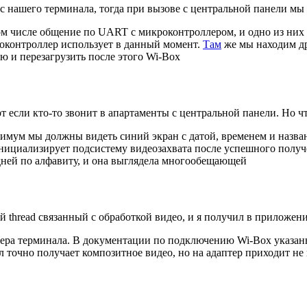
с нашего терминала, тогда при вызове с центральной панели мы
 том числе общение по UART с микроконтроллером, и одно из ни
 микроконтроллер использует в данный момент.
Там
же мы находим д
ю и перезагрузить после этого Wi-Box
т если кто-то звонит в апартаменты с центральной панели. Но чт
инимум мы должны видеть синий экран с датой, временем и назв
инициализирует подсистему видеозахвата после успешного получ
едней по алфавиту, и она выглядела многообещающей
й threаd связанный с обработкой видео, и я получил в приложени
а терминала. В документации по подключению Wi-Box указаны си
ал точно получает композитное видео, но на адаптер приходит н