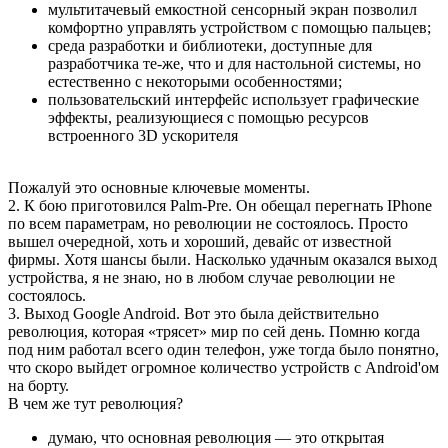
мультитачевый емкостной сенсорный экран позволил
комфортно управлять устройством с помощью пальцев;
среда разработки и библиотеки, доступные для
разработчика те-же, что и для настольной системы, но
естественно с некоторыми особенностями;
пользовательский интерфейс использует графические
эффекты, реализующиеся с помощью ресурсов
встроенного 3D ускорителя
Пожалуй это основные ключевые моменты.
2. К бою приготовился Palm-Pre. Он обещал перегнать IPhone
по всем параметрам, но революции не состоялось. Просто
вышел очередной, хоть и хороший, девайс от известной
фирмы. Хотя шансы были. Насколько удачным оказался выход
устройства, я не знаю, но в любом случае революции не
состоялось.
3. Выход Google Android. Вот это была действительно
революция, которая «трясет» мир по сей день. Помню когда
под ним работал всего один телефон, уже тогда было понятно,
что скоро выйдет огромное количество устройств с Android'ом
на борту.
В чем же тут революция?
думаю, что основная революция — это открытая