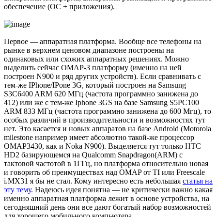
обеспечение (ОС + приложения).
Первое — аппаратная платформа. Вообще все телефоны на
рынке в верхнем ценовом диапазоне построены на
одинаковых или схожих аппаратных решениях. Можно
выделить сейчас OMAP-3 платформу (именно на ней
построен N900 и ряд других устройств). Если сравнивать с
тем-же IPhone/IPone 3G, который построен на Samsung
S3C6400 ARM 620 МГц (частота программно занижена до
412) или же с тем-же Iphone 3GS на базе Samsung S5PC100
ARM 833 МГц (частота программно занижена до 600 Мгц), то
особых различий в производительности и возможностях тут
нет. Это касается и новых аппаратов на базе Android (Motorola
milestone например имеет абсолютно такой-же процессор
OMAP3430, как и Noka N900). Выделяется тут только HTC
HD2 базирующемся на Qualcomm Snapdragon(ARM) с
тактовой частотой в 1ГГц, но платформа относительно новая
и говорить об преимуществах над OMAP от TI или Freescale
i.MX31 я бы не стал. Кому интересно есть небольшая
статья на
эту тему
. Надеюсь идея понятна — не критически важно какая
именно аппаратная платформа лежит в основе устройства, на
сегодняшний день они все дают богатый набор возможностей
для хорошего мобильного компьютера.