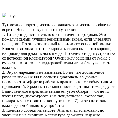
Тут можно спорить, можно соглашаться, а можно вообще не
верить. Но я выскажу свою точку зрения.
1. Тачскрин действительно очень и очень порадовал. Это
пожалуй самый лучший резистивный экран, если управлять
пальцами. Но он резистивный и в этом его основной минус.
Конечно возможность оперировать стилусом — это хорошо,
например для рукописного ввода. Но зачем это для устройства
со встроенной клавиатурой? Очень жду решения от Nokia с
емкостным тачем и с поддержкой мультитача (это уже не столь
важно).
2. Экран нареканий не вызывает. Более чем достаточное
разрешение 480х800 и большая диагональ 3.5 дюйма
позволяют комфортно работать практически с любым типом
приложений. Яркость и насыщенность картинки тоже радуют.
Единственное нарекание вызывает угол обзора — он не то
чтобы плох, дискомфорта я не почувствовал, скорее так,
придраться и сравнить с конкурентами. Да и это не столь
важно для мобильного устройства.
3. Качество сборки на высоте. Аппарат пластиковый, но
удобный и не скрипит. Клавиатура держится надежно.