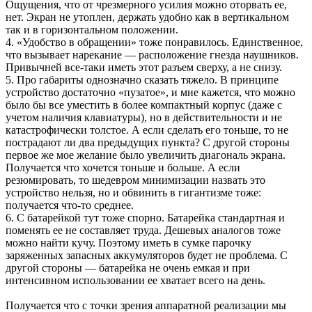
Ощущения, что от чрезмерного усилия можно оторвать ее,
нет. Экран не утоплен, держать удобно как в вертикальном
так и в горизонтальном положении.
4. «Удобство в обращении» тоже понравилось. Единственное,
что вызывает нарекание — расположение гнезда наушников.
Привычней все-таки иметь этот разъем сверху, а не снизу.
5. Про габариты однозначно сказать тяжело. В принципе
устройство достаточно «пузатое», и мне кажется, что можно
было бы все уместить в более компактный корпус (даже с
учетом наличия клавиатуры), но в действительности и не
катастрофически толстое. А если сделать его тоньше, то не
пострадают ли два предыдущих пункта? С другой стороны
первое же мое желание было увеличить диагональ экрана.
Получается что хочется тоньше и больше. А если
резюмировать, то шедевром минимизации назвать это
устройство нельзя, но и обвинить в гигантизме тоже:
получается что-то среднее.
6. С батарейкой тут тоже спорно. Батарейка стандартная и
поменять ее не составляет труда. Дешевых аналогов тоже
можно найти кучу. Поэтому иметь в сумке парочку
заряженных запасных аккумуляторов будет не проблема. С
другой стороны — батарейка не очень емкая и при
интенсивном использовании ее хватает всего на день.
Получается что с точки зрения аппаратной реализации мы