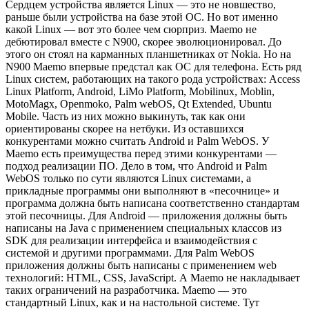
Сердцем устройства является Linux — это не новшество,
раньше были устройства на базе этой ОС. Но вот именно
какой Linux — вот это более чем сюрприз. Maemo не
дебютировал вместе с N900, скорее эволюционировал. До
этого он стоял на карманных планшетниках от Nokia. Но на
N900 Maemo впервые предстал как ОС для телефона. Есть ряд
Linux систем, работающих на такого рода устройствах: Access
Linux Platform, Android, LiMo Platform, Mobilinux, Moblin,
MotoMagx, Openmoko, Palm webOS, Qt Extended, Ubuntu
Mobile. Часть из них можно выкинуть, так как они
ориентированы скорее на нетбуки. Из оставшихся
конкурентами можно считать Android и Palm WebOS. У
Maemo есть преимущества перед этими конкурентами —
подход реализации ПО. Дело в том, что Android и Palm
WebOS только по сути являются Linux системами, а
прикладные программы они выполняют в «песочнице» и
программа должна быть написана соответственно стандартам
этой песочницы. Для Android — приложения должны быть
написаны на Java c применением специальных классов из
SDK для реализации интерфейса и взаимодействия с
системой и другими программами. Для Palm WebOS
приложения должны быть написаны с применением web
технологий: HTML, CSS, JavaScript. А Maemo не накладывает
таких ограничений на разработчика. Maemo — это
стандартный Linux, как и на настольной системе. Тут