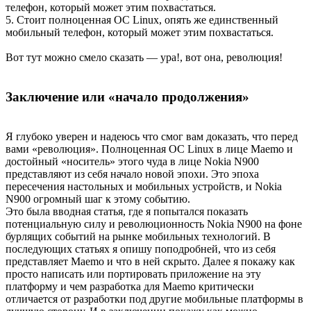
телефон, который может этим похвастаться.
5. Стоит полноценная ОС Linux, опять же единственный
мобильный телефон, который может этим похвастаться.
Вот тут можно смело сказать — ура!, вот она, революция!
Заключение или «начало продолжения»
Я глубоко уверен и надеюсь что смог вам доказать, что перед
вами «революция». Полноценная ОС Linux в лице Maemo и
достойный «носитель» этого чуда в лице Nokia N900
представляют из себя начало новой эпохи. Это эпоха
пересечения настольных и мобильных устройств, и Nokia
N900 огромный шаг к этому событию.
Это была вводная статья, где я попытался показать
потенциальную силу и революционность Nokia N900 на фоне
бурлящих событий на рынке мобильных технологий. В
последующих статьях я опишу поподробней, что из себя
представляет Maemo и что в ней скрыто. Далее я покажу как
просто написать или портировать приложение на эту
платформу и чем разработка для Maemo критически
отличается от разработки под другие мобильные платформы в