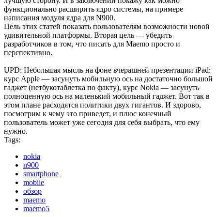
лучшую сторону. И в заключении покажу как можно
функционально расширить ядро системы, на примере
написания модуля ядра для N900.
Цель этих статей показать пользователям возможности новой
удивительной платформы. Вторая цель — убедить
разработчиков в том, что писать для Maemo просто и
перспективно.
UPD: Небольшая мысль на фоне вчерашней презентации iPad:
курс Apple — засунуть мобильную ось на достаточно большой
гаджет (нетбукотаблетка по факту), курс Nokia — засунуть
полноценную ось на маленький мобильный гаджет. Вот так в
этом плане расходятся политики двух гигантов. И здорово,
посмотрим к чему это приведет, и плюс конечный
пользователь может уже сегодня для себя выбрать, что ему
нужно.
Tags:
nokia
n900
smartphone
mobile
обзор
maemo
maemo5