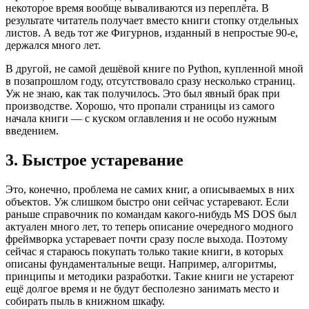
некоторое время вообще вываливаются из переплёта. В
результате читатель получает вместо книги стопку отдельных
листов. А ведь тот же Фигурнов, изданный в непростые 90-е,
держался много лет.
В другой, не самой дешёвой книге по Python, купленной мной
в позапрошлом году, отсутствовало сразу несколько страниц.
Уж не знаю, как так получилось. Это был явный брак при
производстве. Хорошо, что пропали страницы из самого
начала книги — с куском оглавления и не особо нужным
введением.
3. Быстрое устаревание
Это, конечно, проблема не самих книг, а описываемых в них
объектов. Уж слишком быстро они сейчас устаревают. Если
раньше справочник по командам какого-нибудь MS DOS был
актуален много лет, то теперь описание очередного модного
фреймворка устаревает почти сразу после выхода. Поэтому
сейчас я стараюсь покупать только такие книги, в которых
описаны фундаментальные вещи. Например, алгоритмы,
принципы и методики разработки. Такие книги не устареют
ещё долгое время и не будут бесполезно занимать место и
собирать пыль в книжном шкафу.