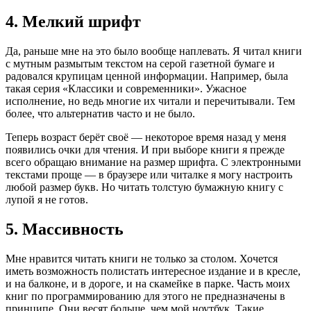
4. Мелкий шрифт
Да, раньше мне на это было вообще наплевать. Я читал книги
с мутным размытым текстом на серой газетной бумаге и
радовался крупицам ценной информации. Например, была
такая серия «Классики и современники». Ужасное
исполнение, но ведь многие их читали и перечитывали. Тем
более, что альтернатив часто и не было.
Теперь возраст берёт своё — некоторое время назад у меня
появились очки для чтения. И при выборе книги я прежде
всего обращаю внимание на размер шрифта. С электронными
текстами проще — в браузере или читалке я могу настроить
любой размер букв. Но читать толстую бумажную книгу с
лупой я не готов.
5. Массивность
Мне нравится читать книги не только за столом. Хочется
иметь возможность полистать интересное издание и в кресле,
и на балконе, и в дороге, и на скамейке в парке. Часть моих
книг по программированию для этого не предназначены в
принципе. Они весят больше, чем мой ноутбук. Такие