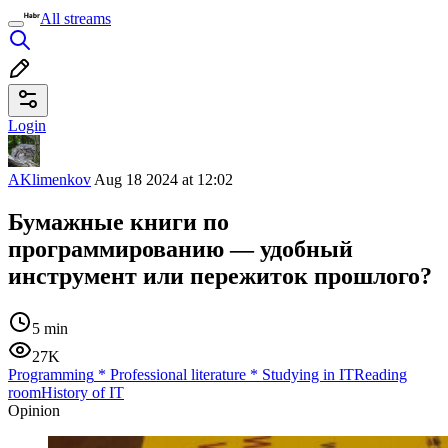
All streams
Login
AKlimenkov
Aug 18 2024 at 12:02
Бумажные книги по
программированию — удобный
инструмент или пережиток прошлого?
5 min
27K
Programming
*
Professional literature
*
Studying in IT
Reading
room
History of IT
Opinion