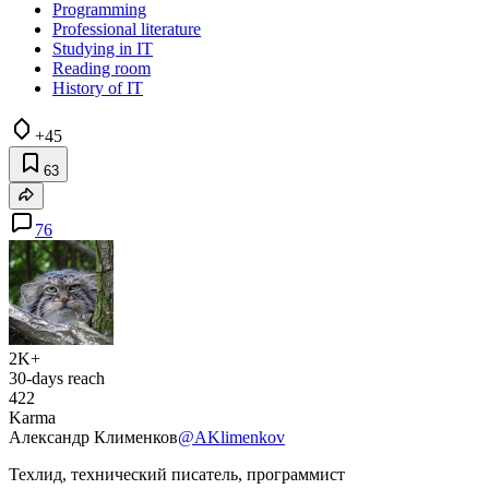
Programming
Professional literature
Studying in IT
Reading room
History of IT
+45
63
76
2K+
30-days reach
422
Karma
Александр Клименков
@AKlimenkov
Техлид, технический писатель, программист