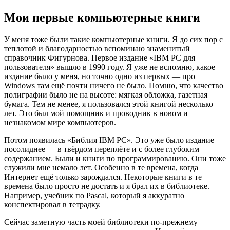
Мои первые компьютерные книги
У меня тоже были такие компьютерные книги. Я до сих пор с
теплотой и благодарностью вспоминаю знаменитый
справочник Фигурнова. Первое издание «IBM PC для
пользователя» вышло в 1990 году. Я уже не вспомню, какое
издание было у меня, но точно одно из первых — про
Windows там ещё почти ничего не было. Помню, что качество
полиграфии было не на высоте: мягкая обложка, газетная
бумага. Тем не менее, я пользовался этой книгой несколько
лет. Это был мой помощник и проводник в новом и
незнакомом мире компьютеров.
Потом появилась «Библия IBM PC». Это уже было издание
посолиднее — в твёрдом переплёте и с более глубоким
содержанием. Были и книги по программированию. Они тоже
служили мне немало лет. Особенно в те времена, когда
Интернет ещё только зарождался. Некоторые книги в те
времена было просто не достать и я брал их в библиотеке.
Например, учебник по Pascal, который я аккуратно
конспектировал в тетрадку.
Сейчас заметную часть моей библиотеки по-прежнему