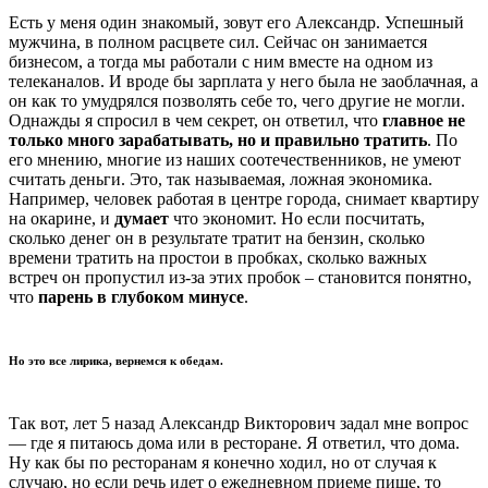
Есть у меня один знакомый, зовут его Александр. Успешный
мужчина, в полном расцвете сил. Сейчас он занимается
бизнесом, а тогда мы работали с ним вместе на одном из
телеканалов. И вроде бы зарплата у него была не заоблачная, а
он как то умудрялся позволять себе то, чего другие не могли.
Однажды я спросил в чем секрет, он ответил, что
главное не
только много зарабатывать, но и правильно тратить
. По
его мнению, многие из наших соотечественников, не умеют
считать деньги. Это, так называемая, ложная экономика.
Например, человек работая в центре города, снимает квартиру
на окарине, и
думает
что экономит. Но если посчитать,
сколько денег он в результате тратит на бензин, сколько
времени тратить на простои в пробках, сколько важных
встреч он пропустил из-за этих пробок – становится понятно,
что
парень в глубоком минусе
.
Но это все лирика, вернемся к обедам.
Так вот, лет 5 назад Александр Викторович задал мне вопрос
— где я питаюсь дома или в ресторане. Я ответил, что дома.
Ну как бы по ресторанам я конечно ходил, но от случая к
случаю, но если речь идет о ежедневном приеме пище, то