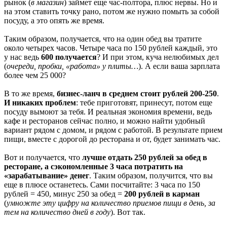
рынок (
в магазин
) займет еще час-полтора, плюс нервы. Но и
на этом ставить точку рано, потом же нужно помыть за собой
посуду, а это опять же время.
Таким образом, получается, что на один обед вы тратите
около четырех часов. Четыре часа по 150 рублей каждый, это
у нас ведь
600 получается
? И при этом, куча нелюбимых дел
(
очереди, пробки, «работа» у плиты…
). А если ваша зарплата
более чем 25 000?
В то же время,
бизнес-ланч в среднем стоит рублей 200-250
.
И никаких проблем
: тебе приготовят, принесут, потом еще
посуду вымоют за тебя. И реальная экономия времени, ведь
кафе и ресторанов сейчас полно, и можно найти удобный
вариант рядом с домом, и рядом с работой. В результате прием
пищи, вместе с дорогой до ресторана и от, будет занимать час.
Вот и получается, что
лучше отдать 250 рублей за обед в
ресторане, а сэкономленные 3 часа потратить на
«зарабатывание» денег
. Таким образом, получится, что вы
еще в плюсе останетесь. Сами посчитайте: 3 часа по 150
рублей = 450, минус 250 за обед =
200 рублей в карман
(
умножте эту цифру на количество приемов пищи в день, за
тем на количество дней в году
). Вот так.