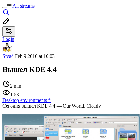
All streams
Login
Stvad
Feb 9 2010 at 16:03
Вышел KDE 4.4
2 min
1.6K
Desktop environments
*
Сегодня вышел KDE 4.4 — Our World, Clearly