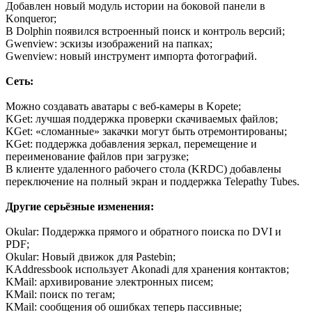
Добавлен новый модуль истории на боковой панели в
Konqueror;
В Dolphin появился встроенный поиск и контроль версий;
Gwenview: эскизы изображений на папках;
Gwenview: новый инструмент импорта фотографий.
Сеть:
Можно создавать аватары с веб-камеры в Kopete;
KGet: лучшая поддержка проверки скачиваемых файлов;
KGet: «сломанные» закачки могут быть отремонтированы;
KGet: поддержка добавления зеркал, перемещение и
переименование файлов при загрузке;
В клиенте удаленного рабочего стола (KRDC) добавлены
переключение на полный экран и поддержка Telepathy Tubes.
Другие серьёзные изменения:
Okular: Поддержка прямого и обратного поиска по DVI и
PDF;
Okular: Новый движок для Pastebin;
KAddressbook использует Akonadi для хранения контактов;
KMail: архивирование электронных писем;
KMail: поиск по тегам;
KMail: сообщения об ошибках теперь пассивные;