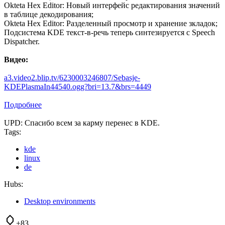
Okteta Hex Editor: Новый интерфейс редактирования значений
в таблице декодирования;
Okteta Hex Editor: Разделенный просмотр и хранение зкладок;
Подсистема KDE текст-в-речь теперь синтезируется с Speech
Dispatcher.
Видео:
a3.video2.blip.tv/6230003246807/Sebasje-
KDEPlasmaIn44540.ogg?bri=13.7&brs=4449
Подробнее
UPD: Спасибо всем за карму перенес в KDE.
Tags:
kde
linux
de
Hubs:
Desktop environments
+83