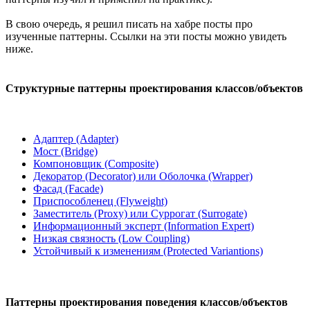
В свою очередь, я решил писать на хабре посты про
изученные паттерны. Ссылки на эти посты можно увидеть
ниже.
Структурные паттерны проектирования классов/объектов
Адаптер (Adapter)
Мост (Bridge)
Компоновщик (Composite)
Декоратор (Decorator) или Оболочка (Wrapper)
Фасад (Facade)
Приспособленец (Flyweight)
Заместитель (Proxy) или Суррогат (Surrogate)
Информационный эксперт (Information Expert)
Низкая связность (Low Coupling)
Устойчивый к изменениям (Protected Variantions)
Паттерны проектирования поведения классов/объектов