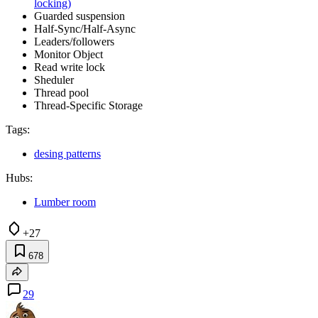
locking)
Guarded suspension
Half-Sync/Half-Async
Leaders/followers
Monitor Object
Read write lock
Sheduler
Thread pool
Thread-Specific Storage
Tags:
desing patterns
Hubs:
Lumber room
+27
678
29