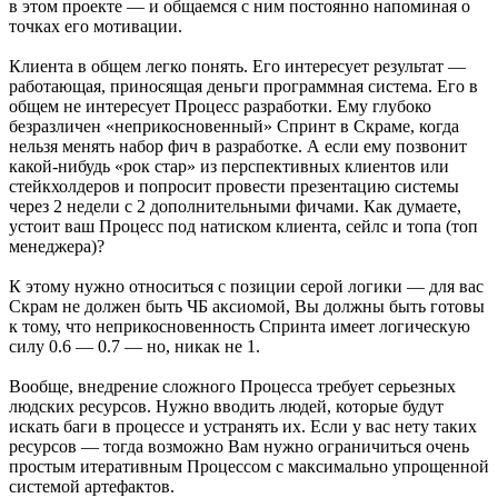
в этом проекте — и общаемся с ним постоянно напоминая о
точках его мотивации.
Клиента в общем легко понять. Его интересует результат —
работающая, приносящая деньги программная система. Его в
общем не интересует Процесс разработки. Ему глубоко
безразличен «неприкосновенный» Спринт в Скраме, когда
нельзя менять набор фич в разработке. А если ему позвонит
какой-нибудь «рок стар» из перспективных клиентов или
стейкхолдеров и попросит провести презентацию системы
через 2 недели с 2 дополнительными фичами. Как думаете,
устоит ваш Процесс под натиском клиента, сейлс и топа (топ
менеджера)?
К этому нужно относиться с позиции серой логики — для вас
Скрам не должен быть ЧБ аксиомой, Вы должны быть готовы
к тому, что неприкосновенность Спринта имеет логическую
силу 0.6 — 0.7 — но, никак не 1.
Вообще, внедрение сложного Процесса требует серьезных
людских ресурсов. Нужно вводить людей, которые будут
искать баги в процессе и устранять их. Если у вас нету таких
ресурсов — тогда возможно Вам нужно ограничиться очень
простым итеративным Процессом с максимально упрощенной
системой артефактов.