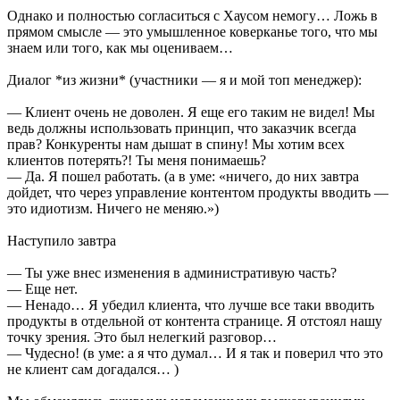
Однако и полностью согласиться с Хаусом немогу… Ложь в
прямом смысле — это умышленное коверканье того, что мы
знаем или того, как мы оцениваем…
Диалог *из жизни* (участники — я и мой топ менеджер):
— Клиент очень не доволен. Я еще его таким не видел! Мы
ведь должны использовать принцип, что заказчик всегда
прав? Конкуренты нам дышат в спину! Мы хотим всех
клиентов потерять?! Ты меня понимаешь?
— Да. Я пошел работать. (а в уме: «ничего, до них завтра
дойдет, что через управление контентом продукты вводить —
это идиотизм. Ничего не меняю.»)
Наступило завтра
— Ты уже внес изменения в административую часть?
— Еще нет.
— Ненадо… Я убедил клиента, что лучше все таки вводить
продукты в отдельной от контента странице. Я отстоял нашу
точку зрения. Это был нелегкий разговор…
— Чудесно! (в уме: а я что думал… И я так и поверил что это
не клиент сам догадался… )