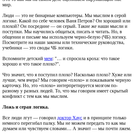
мир.
Люди — это не бинарные компьютеры. Мы мыслим в серой
логике. Какой по себе человек Ваня Петров? Он хороший или
плохой? Он посредине — он серый. Такие же наши мысли и
поступки. Мы научились общаться, писать и читать. Но, в
общении и письме мы используем черно-белую (ЧБ) логику.
Посмотрите на наши законы или технические руководства,
учебники — это своды ЧБ логики.
Вспомните детский
мем
: "… и спросила кроха: что такое
хорошо и что такое плохо?".
Что значит, что я поступил плохо? Насколько плохо? Хуже или
лучше, чем вчера? Мы говорим «плохо» и показываем черную
карточку. Но, это «плохо» интерпретируется мозгом по-
разному у разных людей. То, что мы говорим имеет скрытый
конфликт с тем как мы мыслим.
Ложь и серая логика.
Все люди лгут — говорил
доктор Хаус
и в принципе только
немного перегибал палку. Мы не можем передать то как мы
думаем или чувствуем словами… А значит — мы почти лжем.