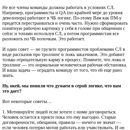
Не все члены команды должны работать в условиях СЛ.
Например, программисты и QA (по крайней мере до уровня
девелопера) работают в ЧБ логике. По-этому Вам как ПМ-у
придется перестраиваться и очень часто. Нужно сформировать
понятную рабочую картинку у себя в голове при общеннии с
сейлс и топами используя СЛ, а потом программистам все
разложить по ЧБ полочкам. Это работает.
И один совет — не грузите программистов проблемами СЛ в
виде рассказов про троллинг и ложь заказчиков. Это добавит
только отрицательную карму в процесс. Помните, что ложь и
троллинг — это нормальная человеческая рабочая обстановка.
И ваша задача — оградить команду от того, что ей еще рано
знать.
Ну, окей, мы поняли что думаем в серой логике, что нам
это дает?
Вот некоторые советы…
1. Мотивируйте людей если хотите с ними договориться.
Человек остается в пректе пока это ему выгодно. Старые
договоренности, обещания, правила — ничего не значат —
если человек потерял мотив работать или учавствовать. И он