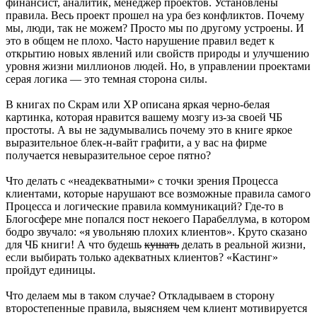
финансист, аналитик, менеджер проектов. Установлены
правила. Весь проект прошел на ура без конфликтов. Почему
мы, люди, так не можем? Просто мы по другому устроены. И
это в общем не плохо. Часто нарушение правил ведет к
открытию новых явлений или свойств природы и улучшению
уровня жизни миллионов людей. Но, в управлении проектами
серая логика — это темная сторона силы.
В книгах по Скрам или XP описана яркая черно-белая
картинка, которая нравится вашему мозгу из-за своей ЧБ
простоты. А вы не задумывались почему это в книге яркое
выразительное блек-н-вайт графити, а у вас на фирме
получается невыразительное серое пятно?
Что делать с «неадекватными» с точки зрения Процесса
клиентами, которые нарушают все возможные правила самого
Процесса и логические правила коммуникаций? Где-то в
Блогосфере мне попался пост некоего Парабеллума, в котором
бодро звучало: «я увольняю плохих клиентов». Круто сказано
для ЧБ книги! А что будешь
кушать
делать в реальной жизни,
если выбирать только адекватных клиентов? «Кастинг»
пройдут единицы.
Что делаем мы в таком случае? Откладываем в сторону
второстепенные правила, выясняем чем клиент мотивируется