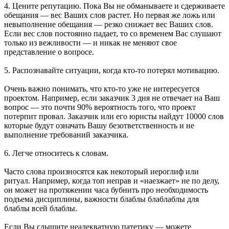
4. Цените репутацию. Пока Вы не обманываете и сдерживаете
обещания — вес Ваших слов растет. Но первая же ложь или
невыполнение обещания — резко снижает вес Ваших слов.
Если вес слов постоянно падает, то со временем Вас слушают
только из вежливости — и никак не меняют свое
представление о вопросе.
5. Распознавайте ситуации, когда кто-то потерял мотивацию.
Очень важно понимать, что кто-то уже не интересуется
проектом. Например, если заказчик 3 дня не отвечает на Ваш
вопрос — это почти 90% вероятность того, что проект
потерпит провал. Заказчик или его юристы найдут 10000 слов
которые будут означать Вашу безответственность и не
выполнение требований заказчика.
6. Легче относитесь к словам.
Часто слова произносятся как некоторый иероглиф или
ритуал. Например, когда топ неправ и «наезжает» не по делу,
он может на протяжении часа бубнить про необходимость
подъема дисциплины, важности блаблы блаблаблы для
блаблы всей блаблы.
Если Вы слышите неадекватную патетику — можете