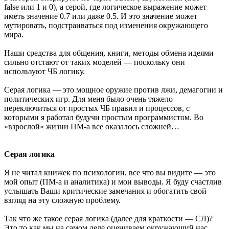
false или 1 и 0), a серой, где логическое выражение может
иметь значение 0.7 или даже 0.5. И это значение может
мутировать, подстраиваться под изменения окружающего
мира.
Наши средства для общения, книги, методы обмена идеями
сильно отстают от таких моделей — поскольку они
используют ЧБ логику.
Серая логика — это мощное оружие против лжи, демагогии и
политических игр. Для меня было очень тяжело
переключиться от простых ЧБ правил и процессов, с
которыми я работал будучи простым программистом. Во
«взрослой» жизни ПМ-а все оказалось сложней…
Серая логика
Я не читал книжек по психологии, все что вы видите — это
мой опыт (ПМ-а и аналитика) и мои выводы. Я буду счастлив
услышать Ваши критические замечания и обогатить свой
взгляд на эту сложную проблему.
Так что же такое серая логика (далее для краткости — СЛ)?
Это то как мы на самом деле оцениваем окружающий нас