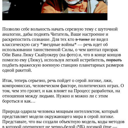
Позволю себе вольность начать серезную тему с шуточной
аналогии, дабы поднять Читатель, Ваше настроение и
раскрепостить сознание. Для тех кто
в танке
не видел
классическую сагу *звездные войны* — речь идет об
использовании таинственной Силы, о чем шептал призрак
Оби Вана Люку Скайуокеру (на фото) и, что в конце концов
помогло ему (Люку), используя легкий истребитель,
порвать
подбить вражескую военную станцию планетарных размеров
одной ракетой.
Итак, теперь серьезно, речь пойдет о серой логике, лжи,
компромиссах, человеческом факторе, политических играх. О
том, чем это грозит, и как влияет на Процесс разработки, на
отношения между людьми. Нужно и можно ли с этим
бороться и как…
Природа одарила человека мощным интеллектом, который
представляет модели окружающего мира в серой логике.
Представьте, что вы создали объектную модель, коды методов
в которой оперируют не черно-белой (ЧБ) логикой (true —