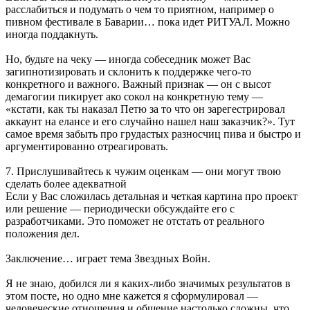
расслабиться и подумать о чем то приятном, например о
пивном фестивале в Баварии… пока идет РИТУАЛ. Можно
иногда поддакнуть.
Но, будьте на чеку — иногда собеседник может Вас
загипнотизировать и склонить к поддержке чего-то
конкретного и важного. Важный признак — он с высот
демагогии пикирует ако сокол на конкретную тему —
«кстати, как ты наказал Петю за то что он зарегестрировал
аккаунт на елансе и его случайно нашел наш заказчик?». Тут
самое время забыть про грудастых разносчиц пива и быстро и
аргументированно отреагировать.
7. Прислушивайтесь к чужим оценкам — они могут твою
сделать более адекватной
Если у Вас сложилась детальная и четкая картина про проект
или решение — периодически обсуждайте его с
разработчиками. Это поможет не отстать от реального
положения дел.
Заключение… играет тема Звездных Войн.
Я не знаю, добился ли я каких-либо значимых результатов в
этом посте, но одно мне кажется я сформулировал —
человеческие отношения и общение настолько сложны, что