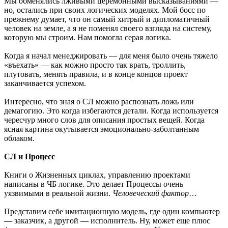
Мы обменялись лживыми церемонными высказываниями —
но, остались при своих логических моделях. Мой босс по
прежнему думает, что он самый хитрый и дипломатичный
человек на земле, а я не поменял своего взгляда на систему,
которую мы строим. Нам помогла серая логика.
Когда я начал менеджировать — для меня было очень тяжело
«въехать» — как можно просто так врать, троллить,
плутовать, менять правила, и в конце концов проект
заканчивается успехом.
Интересно, что зная о СЛ можно распознать ложь или
демагогию. Это когда избегаются детали. Когда используется
чересчур много слов для описания простых вещей. Когда
ясная картина окутывается эмоционально-заболтанным
облаком.
СЛ и Процесс
Книги о Жизненных циклах, управлению проектами
написаны в ЧБ логике. Это делает Процессы очень
уязвимыми в реальной жизни.
Человеческий фактор
…
Представим себе имитационную модель, где один компьютер
— заказчик, а другой — исполнитель. Ну, может еще плюс