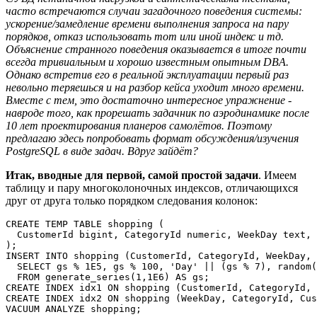
часто встречаются случаи загадочного поведения системы:
ускорение/замедление времени выполнения запроса на пару
порядков, отказ использовать тот или иной индекс и тд.
Объяснение странного поведения оказывается в итоге почти
всегда тривиальным и хорошо известным опытным DBA.
Однако встретив его в реальной эксплуатации первый раз
невольно теряешься и на разбор кейса уходит много времени.
Вместе с тем, это достаточно интересное упражнение -
навроде того, как прорешать задачник по аэродинамике после
10 лет проектирования планеров самолётов. Поэтому
предлагаю здесь попробовать формат обсуждения/изучения
PostgreSQL в виде задач. Вдруг зайдёт?
Итак, вводные для первой, самой простой задачи
. Имеем
таблицу и пару многоколоночных индексов, отличающихся
друг от друга только порядком следования колонок:
CREATE TEMP TABLE shopping (

  CustomerId bigint, CategoryId numeric, WeekDay text, 
);

INSERT INTO shopping (CustomerId, CategoryId, WeekDay, 
  SELECT gs % 1E5, gs % 100, 'Day' || (gs % 7), random(
  FROM generate_series(1,1E6) AS gs;

CREATE INDEX idx1 ON shopping (CustomerId, CategoryId, 
CREATE INDEX idx2 ON shopping (WeekDay, CategoryId, Cus
VACUUM ANALYZE shopping;