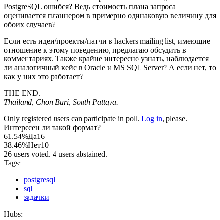
PostgreSQL ошибся? Ведь стоимость плана запроса
оценивается планнером в примерно одинаковую величину для
обоих случаев?
Если есть идеи/проекты/патчи в hackers mailing list, имеющие
отношение к этому поведению, предлагаю обсудить в
комментариях. Также крайне интересно узнать, наблюдается
ли аналогичный кейс в Oracle и MS SQL Server? А если нет, то
как у них это работает?
THE END.
Thailand, Chon Buri, South Pattaya.
Only registered users can participate in poll.
Log in
, please.
Интересен ли такой формат?
61.54%
Да
16
38.46%
Нет
10
26 users voted. 4 users abstained.
Tags:
postgresql
sql
задачки
Hubs: