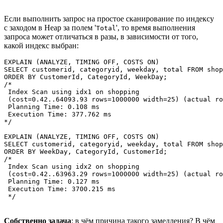
Если выполнить запрос на простое сканирование по индексу
с заходом в Heap за полем '
', то время выполнения
Total
запроса может отличаться в разы, в зависимости от того,
какой индекс выбран:
EXPLAIN (ANALYZE, TIMING OFF, COSTS ON)

SELECT customerid, categoryid, weekday, total FROM shop
ORDER BY CustomerId, CategoryId, WeekDay;

/*

 Index Scan using idx1 on shopping  

 (cost=0.42..64093.93 rows=1000000 width=25) (actual ro
 Planning Time: 0.108 ms

 Execution Time: 377.762 ms

*/

EXPLAIN (ANALYZE, TIMING OFF, COSTS ON)

SELECT customerid, categoryid, weekday, total FROM shop
ORDER BY WeekDay, CategoryId, CustomerId;

/*

 Index Scan using idx2 on shopping  

 (cost=0.42..63963.29 rows=1000000 width=25) (actual ro
 Planning Time: 0.127 ms

 Execution Time: 3700.215 ms

 */
Собственно задача
: в чём причина такого замедления? В чём