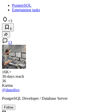
PostgreSQL
Entertaining tasks
+3
6
13
16K+
30-days reach
36
Karma
@danolivo
PostgreSQL Developer / Database Server
Follow