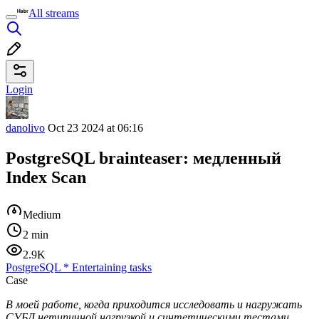
All streams
Login
danolivo
Oct 23 2024 at 06:16
PostgreSQL brainteaser: медленный
Index Scan
Medium
2 min
2.9K
PostgreSQL
*
Entertaining tasks
Case
В моей работе, когда приходится исследовать и нагружать
СУБД нетипичной нагрузкой и синтетическими тестами,