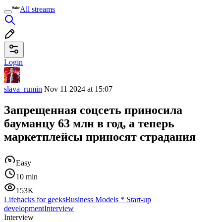
All streams
Login
slava_rumin
Nov 11 2024 at 15:07
Запрещенная соцсеть приносила
бауманцу 63 млн в год, а теперь
маркетплейсы приносят страдания
Easy
10 min
153K
Lifehacks for geeks
Business Models
*
Start-up
development
Interview
Interview