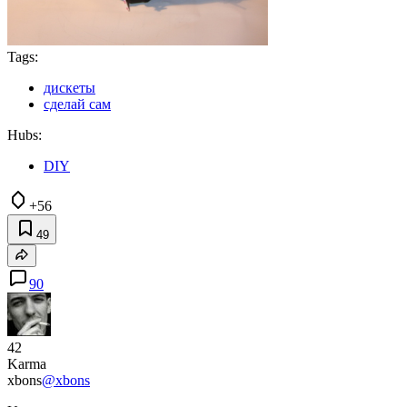
Tags:
дискеты
сделай сам
Hubs:
DIY
+56
49
90
42
Karma
xbons
@xbons