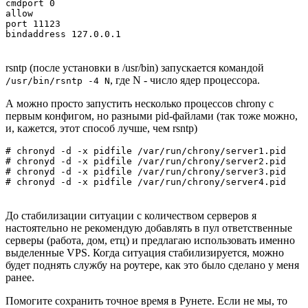
cmdport 0

allow

port 11123

bindaddress 127.0.0.1
rsntp (после установки в /usr/bin) запускается командой
, где N - число ядер процессора.
/usr/bin/rsntp -4 N
А можно просто запустить несколько процессов chrony с
первым конфигом, но разными pid-файлами (так тоже можно,
и, кажется, этот способ лучше, чем rsntp)
# chronyd -d -x pidfile /var/run/chrony/server1.pid

# chronyd -d -x pidfile /var/run/chrony/server2.pid

# chronyd -d -x pidfile /var/run/chrony/server3.pid

# chronyd -d -x pidfile /var/run/chrony/server4.pid
До стабилизации ситуации с количеством серверов я
настоятельно не рекомендую добавлять в пул ответственные
серверы (работа, дом, етц) и предлагаю использовать именно
выделенные VPS. Когда ситуация стабилизируется, можно
будет поднять службу на роутере, как это было сделано у меня
ранее.
Помогите сохранить точное время в Рунете. Если не мы, то