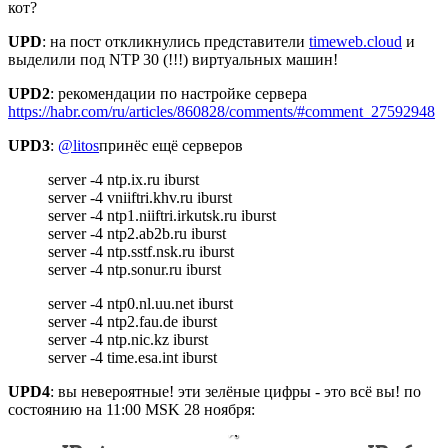
кот?
UPD
: на пост откликнулись представители
timeweb.cloud
и
выделили под NTP 30 (!!!) виртуальных машин!
UPD2
: рекомендации по настройке сервера
https://habr.com/ru/articles/860828/comments/#comment_27592948
UPD3
:
@litos
принёс ещё серверов
server -4 ntp.ix.ru iburst
server -4 vniiftri.khv.ru iburst
server -4 ntp1.niiftri.irkutsk.ru iburst
server -4 ntp2.ab2b.ru iburst
server -4 ntp.sstf.nsk.ru iburst
server -4 ntp.sonur.ru iburst
server -4 ntp0.nl.uu.net iburst
server -4 ntp2.fau.de iburst
server -4 ntp.nic.kz iburst
server -4 time.esa.int iburst
UPD4
: вы невероятные! эти зелёные цифры - это всё вы! по
состоянию на 11:00 MSK 28 ноября: