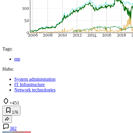
Tags:
ntp
Hubs:
System administration
IT Infrastructure
Network technologies
+451
176
382