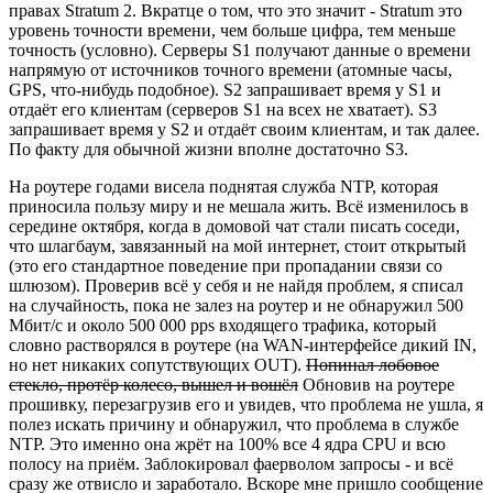
правах Stratum 2. Вкратце о том, что это значит - Stratum это
уровень точности времени, чем больше цифра, тем меньше
точность (условно). Серверы S1 получают данные о времени
напрямую от источников точного времени (атомные часы,
GPS, что-нибудь подобное). S2 запрашивает время у S1 и
отдаёт его клиентам (серверов S1 на всех не хватает). S3
запрашивает время у S2 и отдаёт своим клиентам, и так далее.
По факту для обычной жизни вполне достаточно S3.
На роутере годами висела поднятая служба NTP, которая
приносила пользу миру и не мешала жить. Всё изменилось в
середине октября, когда в домовой чат стали писать соседи,
что шлагбаум, завязанный на мой интернет, стоит открытый
(это его стандартное поведение при пропадании связи со
шлюзом). Проверив всё у себя и не найдя проблем, я списал
на случайность, пока не залез на роутер и не обнаружил 500
Мбит/с и около 500 000 pps входящего трафика, который
словно растворялся в роутере (на WAN-интерфейсе дикий IN,
но нет никаких сопутствующих OUT).
Попинал лобовое
стекло, протёр колесо, вышел и вошёл
Обновив на роутере
прошивку, перезагрузив его и увидев, что проблема не ушла, я
полез искать причину и обнаружил, что проблема в службе
NTP. Это именно она жрёт на 100% все 4 ядра CPU и всю
полосу на приём. Заблокировал фаерволом запросы - и всё
сразу же отвисло и заработало. Вскоре мне пришло сообщение