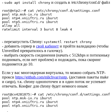
-
и создать в /etc/chrony/conf.d/ файл
sudo apt install chrony
root@ntp2:~# cat /etc/chrony/conf.d/settings.conf

pool ntp.msk-ix.ru iburst 

pool ntp4.vniiftri.ru iburst 

pool ntp5.vniiftri.ru iburst  

allow all 

ratelimit interval 3 burst 8 leak 4
- перезапустить Chrony:
systemctl restart chrony
- добавить сервер в
свой кабинет
и пройти валидацию (чтобы
Unverified превратилось в галочку).
- выбрать скорость соединения (начать с 512kbps и потихоньку
поднимать, если нет проблем) и подождать, пока скоринг
поднимется до 10.
Если у вас многоядерная виртуалка, то можно собрать NTP-
прокси
https://github.com/mlichvar/rsntp
, (доставив пакеты make
и cargo), т.к. chrony однопоточен и в один поток не успевает
отвечать. Конфиг для chrony будет немного иным:
root@cv4281075:~# cat /etc/chrony/conf.d/settings.conf 

pool ntp.msk-ix.ru iburst

pool ntp4.vniiftri.ru iburst

pool ntp5.vniiftri.ru iburst
