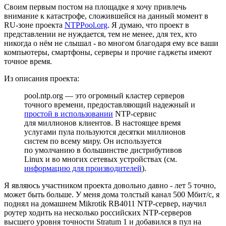
Своим первым постом на площадке я хочу привлечь
внимание к катастрофе, сложившейся на данный момент в
RU-зоне проекта
NTPPool.org
. Я думаю, что проект в
представлении не нуждается, тем не менее, для тех, кто
никогда о нём не слышал - во многом благодаря ему все ваши
компьютеры, смартфоны, серверы и прочие гаджеты имеют
точное время.
Из описания проекта:
pool.ntp.org — это огромный кластер серверов
точного времени, предоставляющий надежный и
простой в использовании
NTP‑сервис
для миллионов клиентов. В настоящее время
услугами пула пользуются десятки миллионов
систем по всему миру. Он используется
по умолчанию в большинстве дистрибутивов
Linux и во многих сетевых устройствах (см.
информацию для производителей
).
Я являюсь участником проекта довольно давно - лет 5 точно,
может быть больше. У меня дома толстый канал 500 Мбит/с, я
поднял на домашнем Mikrotik RB4011 NTP-сервер, научил
роутер ходить на несколько российских NTP-серверов
высшего уровня точности Stratum 1 и добавился в пул на