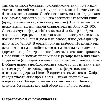
Так как являюсь большим поклонником чтения, то в какой
момент взор мой упал на электронные книги. Преимущества
были для меня налицо. Особенно с частыми командировками.
Вес, размер, удобство, ну и цена электронных версий книг
(предпочитаю честную покупку текстов). Попользовавшись
несколькими экземплярами остановился на Sony PRS-505.
Сначала смутил формат lrf, но выход был быстро найден —
онлайн-конвертеры fb2 в lrf. Онлайн — потому что являюсь
пользователем Linux и дома и на работе, плюс дома для игр
использую WinXP. В общем полный разброд. Но когда начал
искать книги на английском, то наткнулся на кучу других
форматов от pdf до epub и еще более экзотические варианты.
Плюс книг на компах стало много и разбираться в них стало
трудновато (я не единственный пользователь еКниги в семье).
В общем назрела необходимость в каком то управлении этим
хаосом и удобным конвертированием форматов, плюс
нативная поддержка Linux. В одном из комментов на Хабре
увидел упоминание про
Calibre
. Скачал, поставил —
понравилось. Теперь пользуюсь полностью ей. Поэтому
хотелось бы сделать краткий обзор данной программы.
О программе и ее возможностях