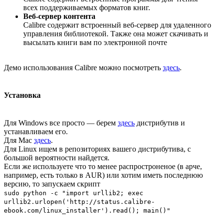
всех поддерживаемых форматов книг.
Веб-сервер контента
Calibre содержит встроенный веб-сервер для удаленного
управления библиотекой. Также она может скачивать и
высылать книги вам по электронной почте
Демо использования Calibre можно посмотреть
здесь
.
Установка
Для Windows все просто — берем
здесь
дистрибутив и
устанавливаем его.
Для Mac
здесь
.
Для Linux ищем в репозиториях вашего дистрибутива, с
большой вероятности найдется.
Если же используете что то менее распростроненое (в арче,
например, есть только в AUR) или хотим иметь последнюю
версию, то запускаем скрипт
sudo python -c "import urllib2; exec
urllib2.urlopen('http://status.calibre-
ebook.com/linux_installer').read(); main()"