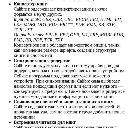
Конвертер книг
Calibre поддерживает конвертирование из кучи
форматов в кучу других.
Input Formats: CBZ, CBR, CBC, EPUB, FB2, HTML, LIT,
LRF, MOBI, ODT, PDF, PRC**, PDB, PML, RB, RTF,
TCR, TXT
Output Formats: EPUB, FB2, OEB, LIT, LRF, MOBI, PDB,
PML, RB, PDF, TCR, TXT
Конвертирование обладает множеством опции, таких
как изменение размера шрифта, создание структуры
книги и сносок итп.
Синхронизация с ридерами
Calibre использует модульную систему драйверов для
ридеров, которая позволяет добавлять новые устройства.
Сейчас программа поддерживает уже множество
устройств. При синхронизации Calibre сама выбирает
наиболее подходящий формат или если нет нужного —
конвертирует в требуемый. Также добавляет в ридер все
нужные метаданные и информацию о сериях книг.
Скачивание новостей и конвертация их в книгу
Calibre содержит уже 3 сотни источников новостей. И
прочитав мануал, вам не составит труда добавить новые
источники
Встроенная читалка для книг
Calibre содержит встроенные программы для чтения