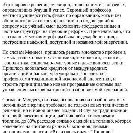
Это кадровое решение, очевидно, стало одним из ключевых,
определивших будущий успех. Скромный профессор
местного университета, физик по образованию, хоть и без
обширного опыта в госуправлении, но подошедший к
вопросу как учёный, смог вдохновить государственные и
частные структуры на глубокие реформы. Примечательно, что
его главным мотивом реформ была не декарбонизация, а
построение надёжной, доступной и независимой энергетики.
По словам Мендеса, пришлось решать множество проблем в
самых разных областях: экономика, технологии, экология,
геополитика, социально-культурные и даже вопросы этики.
Пришлось добиваться кредитов от международных
организаций и банков, урегулировать конфликты с
профсоюзами традиционной ископаемой энергетики, и
строить принципиально новые программные системы для
управления высоковолатильной возобновляемой генерацией.
Согласно Мендесу, система, основанная на возобновляемых
источниках энергии, требовала не только новых технических
решений, но и новой бизнес-модели. В случае традиционной
тепловой электростанции, работающей на ископаемом
топливе, до 80% расходов связано с ценой на топливо, которая
колеблется на спотовом рынке. С возобновляемыми
источниками энергии всё оказалось иначе. “Топливо”