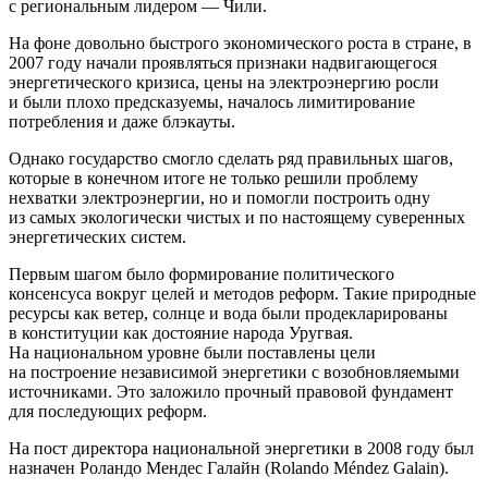
с региональным лидером — Чили.
На фоне довольно быстрого экономического роста в стране, в
2007 году начали проявляться признаки надвигающегося
энергетического кризиса, цены на электроэнергию росли
и были плохо предсказуемы, началось лимитирование
потребления и даже блэкауты.
Однако государство смогло сделать ряд правильных шагов,
которые в конечном итоге не только решили проблему
нехватки электроэнергии, но и помогли построить одну
из самых экологически чистых и по настоящему суверенных
энергетических систем.
Первым шагом было формирование политического
консенсуса вокруг целей и методов реформ. Такие природные
ресурсы как ветер, солнце и вода были продекларированы
в конституции как достояние народа Уругвая.
На национальном уровне были поставлены цели
на построение независимой энергетики с возобновляемыми
источниками. Это заложило прочный правовой фундамент
для последующих реформ.
На пост директора национальной энергетики в 2008 году был
назначен Роландо Мендес Галайн (Rolando Méndez Galain).