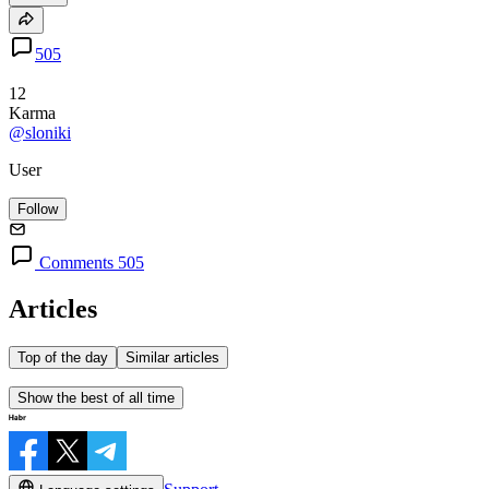
505
12
Karma
@sloniki
User
Follow
Comments 505
Articles
Top of the day
Similar articles
Show the best of all time