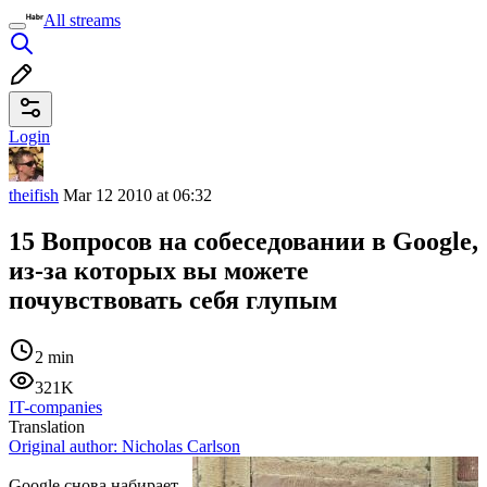
All streams
Login
theifish
Mar 12 2010 at 06:32
15 Вопросов на собеседовании в Google,
из-за которых вы можете
почувствовать себя глупым
2 min
321K
IT-companies
Translation
Original author:
Nicholas Carlson
Google снова набирает