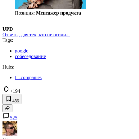
Позиция:
Менеджер продукта
UPD
Ответы, для тех, кто не осилил.
Tags:
google
собеседование
Hubs:
IT-companies
+194
436
525