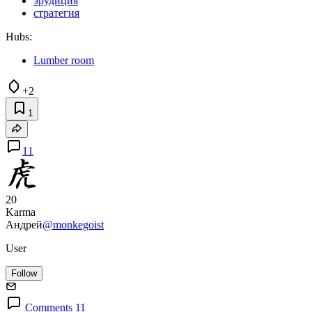
эрудиция
стратегия
Hubs:
Lumber room
+2
1
11
20
Karma
Андрей
@monkegoist
User
Follow
Comments 11