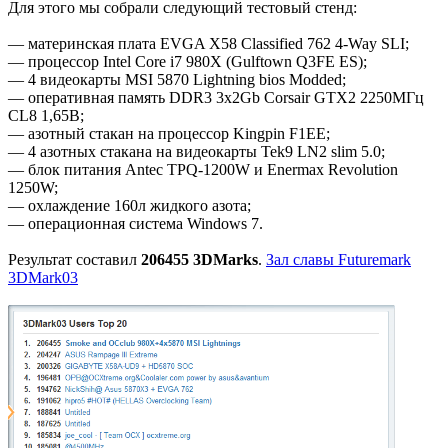
Для этого мы собрали следующий тестовый стенд:
— материнская плата EVGA X58 Classified 762 4-Way SLI;
— процессор Intel Core i7 980X (Gulftown Q3FE ES);
— 4 видеокарты MSI 5870 Lightning bios Modded;
— оперативная память DDR3 3x2Gb Corsair GTX2 2250МГц
CL8 1,65В;
— азотный стакан на процессор Kingpin F1EE;
— 4 азотных стакана на видеокарты Tek9 LN2 slim 5.0;
— блок питания Antec TPQ-1200W и Enermax Revolution
1250W;
— охлаждение 160л жидкого азота;
— операционная система Windows 7.
Результат составил
206455 3DMarks
.
Зал славы Futuremark
3DMark03