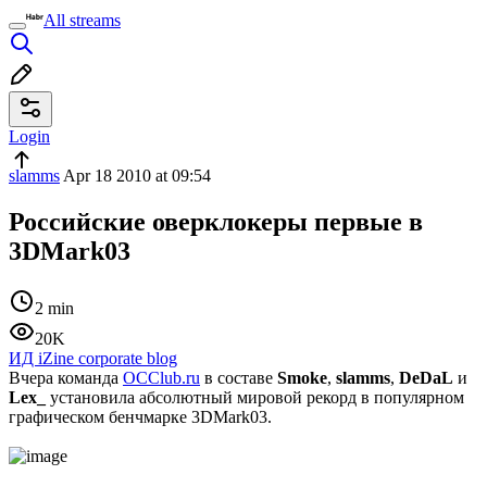
All streams
Login
slamms
Apr 18 2010 at 09:54
Российские оверклокеры первые в
3DMark03
2 min
20K
ИД iZine corporate blog
Вчера команда
OCClub.ru
в составе
Smoke
,
slamms
,
DeDaL
и
Lex_
установила абсолютный мировой рекорд в популярном
графическом бенчмарке 3DMark03.