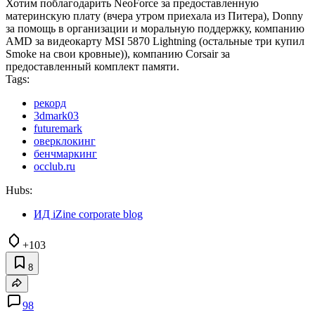
Хотим поблагодарить NeoForce за предоставленную
материнскую плату (вчера утром приехала из Питера), Donny
за помощь в организации и моральную поддержку, компанию
AMD за видеокарту MSI 5870 Lightning (остальные три купил
Smoke на свои кровные)), компанию Corsair за
предоставленный комплект памяти.
Tags:
рекорд
3dmark03
futuremark
оверклокинг
бенчмаркинг
occlub.ru
Hubs:
ИД iZine corporate blog
+103
8
98