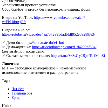
Для ботмейкеров:
Упрощённый процесс установки;
Сбор брифов и заявок без переписок и лишних форм.
Видео на YouTube:
https://www.youtube.com/watch?
v=FbHdqtxjOfs
Видео на Rutube:
https://rutube.ru/video/dea4aa7b72995dadbfdf952eb9299fe3/
✅ Демо-бот:
https://t.me/uxtestbrief_bot
✅ Демо-админка:
https://tridentflowapp.com/tf_d4299bf394/
(логин demo пароль demo)
✅ Скачать можно по ссылке:
https://t.me/+zSsGy2RjmTo1MmZi
Лицензия
MIT — свободное коммерческое и некоммерческое
использование, изменение и распространение.
Tags:
Чат бот
Telegram бот
Бриф
Hubs: