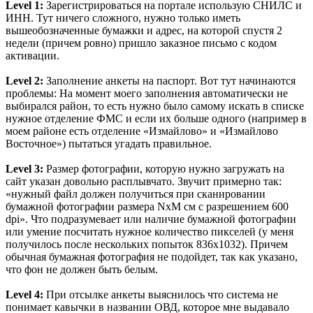
Level 1:
Зарегистрироваться на портале использую СНИЛС и
ИНН. Тут ничего сложного, нужно только иметь
вышеобозначенные бумажки и адрес, на которой спустя 2
недели (причем ровно) пришло заказное письмо с кодом
активации.
Level 2:
Заполнение анкеты на паспорт. Вот тут начинаются
проблемы: На момент моего заполнения автоматически не
выбирался район, то есть нужно было самому искать в списке
нужное отделение ФМС и если их больше одного (например в
моем районе есть отделение «Измайлово» и «Измайлово
Восточное») пытаться угадать правильное.
Level 3:
Размер фотографии, которую нужно загружать на
сайт указан довольно расплывчато. Звучит примерно так:
«нужный файл должен получиться при сканировании
бумажной фотографии размера NxM см с разрешением 600
dpi». Что подразумевает или наличие бумажной фотографии
или умение посчитать нужное количество пикселей (у меня
получилось после нескольких попыток 836x1032). Причем
обычная бумажная фотография не подойдет, так как указано,
что фон не должен быть белым.
Level 4:
При отсылке анкеты выяснилось что система не
понимает кавычки в названии ОВД, которое мне выдавало