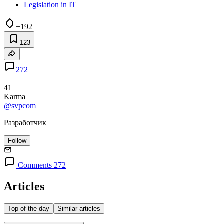
Legislation in IT
+192
123
272
41
Karma
@svpcom
Разработчик
Follow
Comments 272
Articles
Top of the day
Similar articles