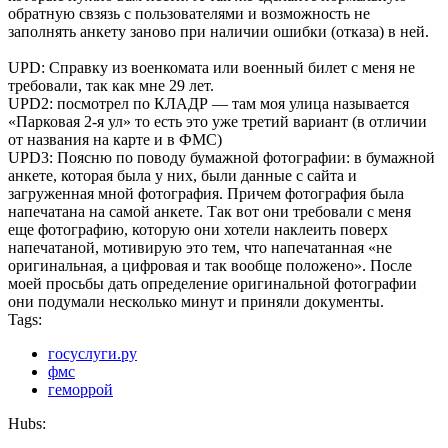
обратную свзязь с пользователями и возможность не
заполнять анкету заново при наличии ошибки (отказа) в ней.
UPD: Справку из военкомата или военный билет с меня не
требовали, так как мне 29 лет.
UPD2: посмотрел по КЛАДР — там моя улица называется
«Парковая 2-я ул» то есть это уже третий вариант (в отличии
от названия на карте и в ФМС)
UPD3: Поясню по поводу бумажной фотографии: в бумажной
анкете, которая была у них, были данные с сайта и
загруженная мной фотография. Причем фотография была
напечатана на самой анкете. Так вот они требовали с меня
еще фотографию, которую они хотели наклеить поверх
напечатаной, мотивирую это тем, что напечатанная «не
оригинальная, а цифровая и так вообще положено». После
моей просьбы дать определение оригинальной фотографии
они подумали несколько минут и приняли документы.
Tags:
госуслуги.ру
фмс
геморрой
Hubs: