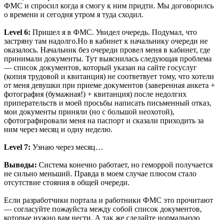
ФМС и спросил когда я смогу к ним придти. Мы договорилсь
о времени и сегодня утром я туда сходил.
Level 6:
Пришел я в ФМС. Увидел очередь. Подумал, что
застряну там надолго.Но в кабинет к начальнику очереди не
оказалось. Начальник без очереди провел меня в кабинет, где
принимали документы. Тут выяснилась следующая проблема
— список документов, который указан на сайте госуслуг
(копия трудовой и квитанция) не соответвует тому, что хотели
от меня девушки при приеме документов (заверенная анкета +
фотография (бумажная!) + квитанция) после недолгих
приперательств и моей просьбы написать письменный отказ,
мои документы приняли (но с большой неохотой),
сфотографировали меня на паспорт и сказали приходить за
ним через месяц и одну неделю.
Level 7:
Узнаю через месяц…
Выводы:
Система конечно работает, но геморрой получается
не сильно меньший. Правда в моем случае плюсом стало
отсутствие стояния в общей очереди.
Если разработчики портала и работники ФМС это прочитают
— согласуйте пожауйста между собой список документов,
которые нужно вам нести. А так же сделайте нормальную