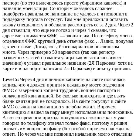
паспорт (но это вылечислось просто убиранием кавычек) и
название моей улицы. Со вторым оказалось сложнее —
подобрать правильное написание не удалось и я позвонил в
поддержку портала госуслуг. Там мне предложили оставить
заявку специалисту и обещали рассмотреть ее за 2 дня. Через 2
дня отвелили, что еще не готово и через 4 сказали, что
адресами занимается ФМС — звоните им. По телефону моего
отделения ФМС круглый день отвечал факс… Ладно, подумал
я, хрен с вами. Догадаюсь, благо вариантов не слишком
много. Через примерно 50 вариантов (так как регистр
различных частей названия улицы как выяснилось имеет
значание) я угадал правильное название (2Я Парковая, хотя на
карте и в паспорте написано 2-я Парковая) и анкету приняли.
Level 5:
Через 4 дня в личном кабинете на сайте появилась
запись, что я должен придти к начальнку моего отделения
ФМС с заверенной копией трудовой, копией паспорта и
оплаченной квитанцией. Во сколько приходить и где взять
бланк квитанции не говорилось. На сайте госуслуг и сайте
ФМС ссылок на квитанцию я не обнаружил. Впрочем
квитанцию я нашел за пару минут использования поисковика.
А вот со временем прихода получилось сложнее: как я уже
говорил по телефону отвечал только факс, поэтому я решил
послать им вопрос по факсу (без особой впрочем надежды на
ответ). Но через час мне позвонил начальник моего отделения