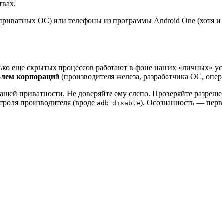
твах.
 приватных ОС) или телефоны из программы Android One (хотя и 
ко еще скрытых процессов работают в фоне наших «личных» ус
олем корпораций
(производителя железа, разработчика ОС, опер
ей приватности. Не доверяйте ему слепо. Проверяйте разрешен
троля производителя (вроде
). Осознанность — пер
adb disable