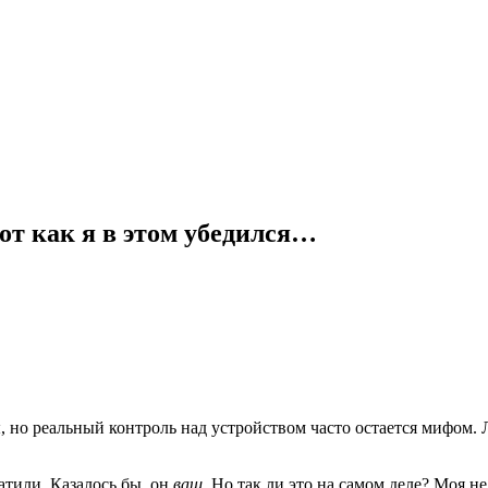
от как я в этом убедился…
 но реальный контроль над устройством часто остается мифом
атили. Казалось бы, он
ваш
. Но так ли это на самом деле? Моя н