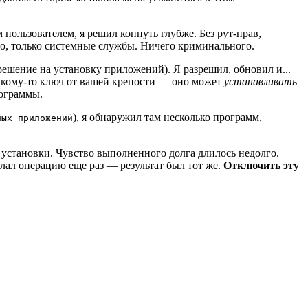
 пользователем, я решил копнуть глубже. Без рут‑прав,
то, только системные службы. Ничего криминального.
решение на установку приложений). Я разрешил, обновил и...
ь кому‑то ключ от вашей крепости — оно может
устанавливать
рограммы.
), я обнаружил там несколько программ,
ных приложений
установки. Чувство выполненного долга длилось недолго.
елал операцию еще раз — результат был тот же.
Отключить эту