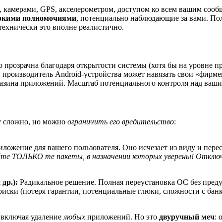
 камерами, GPS, акселерометром, доступом ко всем вашим сообщ
рокими полномочиями
, потенциально наблюдающие за вами. Пол
 технически это вполне реалистично.
но прозрачна благодаря открытости системы (хотя бы на уровне п
 производитель Android‑устройства может навязать свои «фирмен
агазина приложений. Масштаб потенциального контроля над ваш
у сложно, но можно
ограничить его вредительство
:
ложение для вашего пользователя. Оно исчезает из виду и перес
е ТОЛЬКО те пакеты, в назначении которых уверены! Отклю
др.):
Радикальное решение. Полная переустановка ОС без преду
 риски (потеря гарантии, потенциальные глюки, сложности с ба
 включая удаление
любых
приложений. Но это
двуручный меч
: 