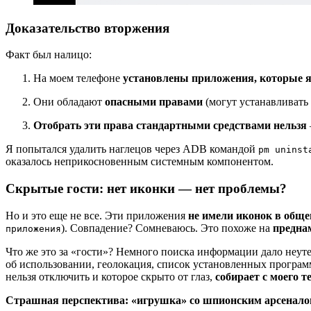
Доказательство вторжения
Факт был налицо:
На моем телефоне
установлены приложения, которые я
Они обладают
опасными правами
(могут устанавливать 
Отобрать эти права стандартными средствами нельзя
Я попытался удалить наглецов через ADB командой
pm uninst
оказалось неприкосновенным системным компонентом.
Скрытые гости: нет иконки — нет проблемы?
Но и это еще не все. Эти приложения
не имели иконок в общ
). Совпадение? Сомневаюсь. Это похоже на
предна
приложения
Что же это за «гости»? Немного поиска информации дало неут
об использовании, геолокация, список установленных программ
нельзя отключить и которое скрыто от глаз,
собирает с моего т
Страшная перспектива: «игрушка» со шпионским арсенал