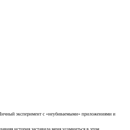
. Личный эксперимент с «неубиваемыми» приложениями и
едавняя история заставила меня усомниться в этом