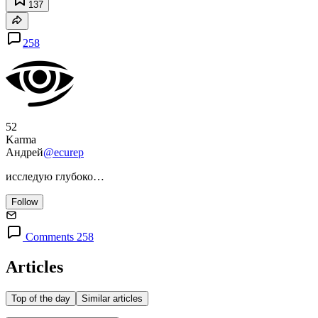
137
258
52
Karma
Андрей
@ecurep
исследую глубоко…
Follow
Comments 258
Articles
Top of the day
Similar articles