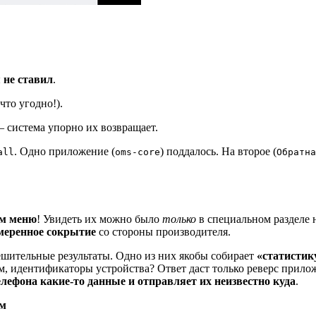
 не ставил
.
что угодно!).
– система упорно их возвращает.
. Одно приложение (
) поддалось. На второе (
all
oms-core
Обратна
ем меню
! Увидеть их можно было
только
в специальном разделе н
меренное сокрытие
со стороны производителя.
ешительные результаты. Одно из них якобы собирает
«статистик
, идентификаторы устройства? Ответ даст только реверс прилож
елефона какие‑то данные и отправляет их неизвестно куда
.
ом