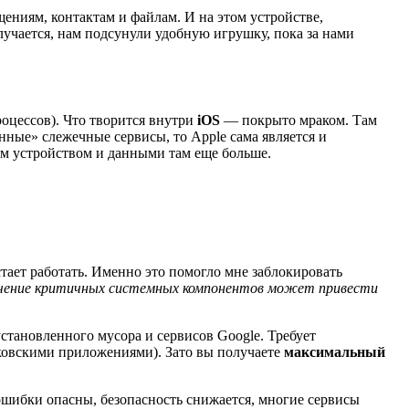
ениям, контактам и файлам. И на этом устройстве,
учается, нам подсунули удобную игрушку, пока за нами
роцессов). Что творится внутри
iOS
— покрыто мраком. Там
ные» слежечные сервисы, то Apple сама является и
им устройством и данными там еще больше.
тает работать. Именно это помогло мне заблокировать
чение критичных системных компонентов может привести
становленного мусора и сервисов Google. Требует
нковскими приложениями). Зато вы получаете
максимальный
ошибки опасны, безопасность снижается, многие сервисы