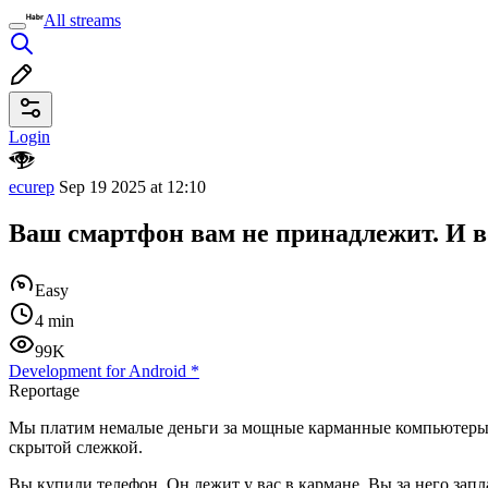
All streams
Login
ecurep
Sep 19 2025 at 12:10
Ваш смартфон вам не принадлежит. И в
Easy
4 min
99K
Development for Android
*
Reportage
Мы платим немалые деньги за мощные карманные компьютеры,
скрытой слежкой.
Вы купили телефон. Он лежит у вас в кармане. Вы за него запл