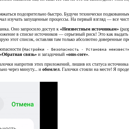
зряжаться подозрительно быстро. Будучи технически подкованным
начал изучать запущенные процессы. На первый взгляд — все чис
нка. Оно запросило доступ к
«Неизвестным источникам»
(раз
ложение в списке источников — серьезный риск! Это как выдат
лирую этот список, оставляя там только абсолютно доверенные п
зопасности (
Настройки - Безопасность - Установка неизвест
«Обратная связь»
и загадочный
«oms‑core»
.
алочки напротив этих приложений, лишив их статуса источника 
ьно через минуту... и
обомлел
. Галочки стояли на месте! Я прод