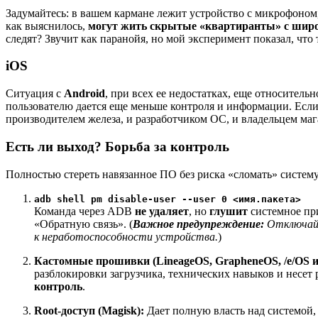
Задумайтесь: в вашем кармане лежит устройство с микрофоном,
как выяснилось,
могут жить скрытые «квартиранты» с ши
следят? Звучит как паранойя, но мой эксперимент показал, что
iOS
Ситуация с
Android
, при всех ее недостатках, еще относитель
пользователю дается еще меньше контроля и информации. Если
производителем железа, и разработчиком ОС, и владельцем м
Есть ли выход? Борьба за контроль
Полностью стереть навязанное ПО без риска «сломать» систем
adb shell pm disable-user --user 0 <имя.пакета>
Команда через ADB
не удаляет
, но
глушит
системное при
«Обратную связь». (
Важное предупреждение:
Отключайт
к неработоспособности устройства.
)
Кастомные прошивки (LineageOS, GrapheneOS, /e/OS и 
разблокировки загрузчика, технических навыков и несет
контроль
.
Root‑доступ (Magisk):
Дает полную власть над системой,